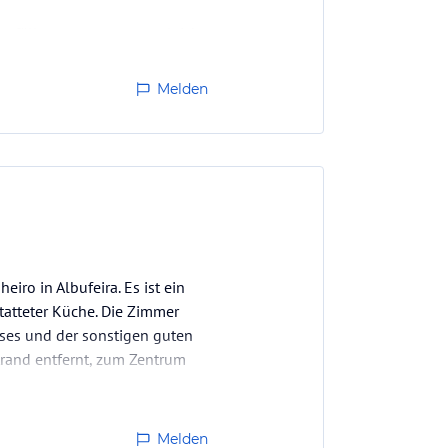
aus fällt man sozusagen gleich
Melden
ro in Albufeira. Es ist ein
tatteter Küche. Die Zimmer
ises und der sonstigen guten
rand entfernt, zum Zentrum
Melden