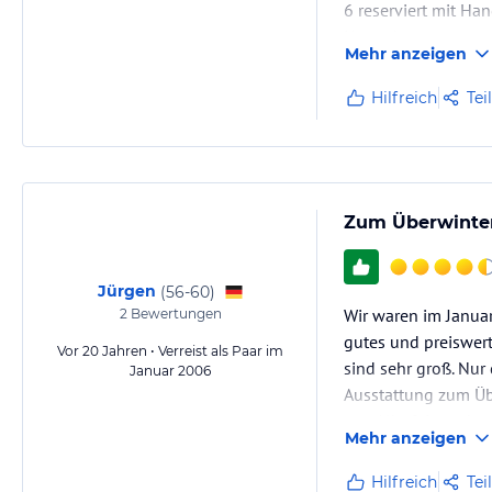
6 reserviert mit Ha
Unser Appartment wa
Mehr anzeigen
in den Pool, und ka
Hilfreich
Tei
Zum Überwinter
Jürgen
(
56-60
)
Wir waren im Januar
2
Bewertungen
gutes und preiswert
Vor 20 Jahren • Verreist als Paar im
sind sehr groß. Nur
Januar 2006
Ausstattung zum Üb
von Albufeira geht 
Mehr anzeigen
Hilfreich
Tei