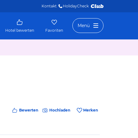
Kontakt
HolidayCheck 
Menü
Hotel bewerten
Favoriten
Bewerten
Hochladen
Merken