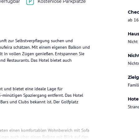
verfügbar
Kostenlose Parkplätze
Chec
ab 16
Haus
kunft zur Selbstverpflegung suchen und
Nicht
bufeira schätzen. Mit einem eigenen Balkon und
lt in vollen Zügen genießen. Entspannen Sie
Nich
nd Restaurants. Das Hotel bietet auch
Nicht
Ziel
Famil
t und bietet eine ideale Lage für
15-minütigen Spaziergang entfernt. Das Hotel
Hote
 Bars und Clubs bekannt ist. Der Golfplatz
Stran
ieten einen komfortablen Wohnbereich mit Sofa
fügen auch über einen Balkon mit Blick auf den