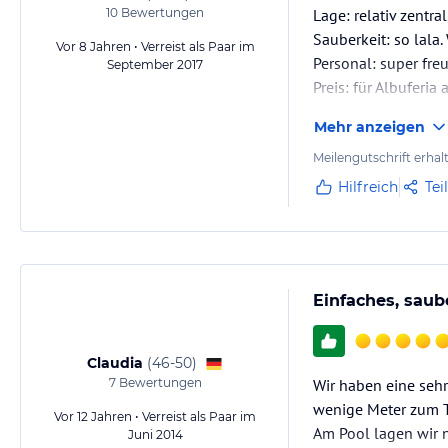
10
Bewertungen
Lage: relativ zentra
Sauberkeit: so lala
Vor 8 Jahren • Verreist als Paar im
Personal: super freu
September 2017
Preis: für Albuferia
Zimmer: Sehr groß 
Mehr anzeigen
Ausstattung: Pool, 
Sonstiges: Das Hote
Meilengutschrift erhal
Buckel
Hilfreich
Tei
Einfaches, saub
Claudia
(
46-50
)
7
Bewertungen
Wir haben eine sehr
wenige Meter zum Tr
Vor 12 Jahren • Verreist als Paar im
Am Pool lagen wir 
Juni 2014