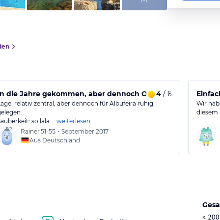
den
In die Jahre gekommen, aber dennoch OK
4
/ 6
Einfac
Lage: relativ zentral, aber dennoch für Albufeira ruhig
Wir hab
gelegen.
diesem 
auberkeit: so lala.…
weiterlesen
Rainer
51-55
•
September 2017
Aus Deutschland
Gesa
< 200