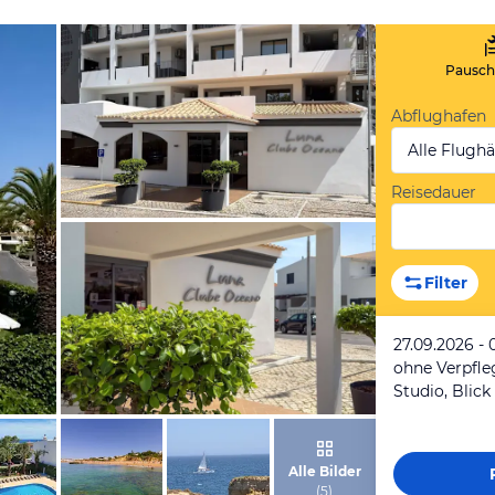
Pauscha
Abflughafen
Alle Flugh
Reisedauer
von Expedia
Filter
27.09.2026 - 
ohne Verpfl
Studio, Blick
von Expedia
Alle Bilder
(
5
)