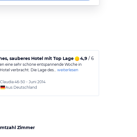
hes, sauberes Hotel mit Top Lage
4,9
/ 6
Zum Überwin
en eine sehr schöne entspannende Woche in
Wir waren im 
Hotel verbracht. Die Lage des…
weiterlesen
Rua Columbano
Claudia
46-50
•
Juni 2014
Jürgen
Aus Deutschland
Aus
mtzahl Zimmer