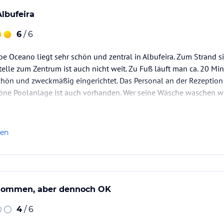
Albufeira
6
/ 6
e Oceano liegt sehr schön und zentral in Albufeira. Zum Strand 
telle zum Zentrum ist auch nicht weit. Zu Fuß läuft man ca. 20 Min
hön und zweckmäßig eingerichtet. Das Personal an der Rezeption 
chöne Poolanlage ist auch vorhanden. Wer seine Wäsche waschen wil
 ebenfalls im Hotel tun. Summa summarum ein sehr schönes Hotel
len
ekommen, aber dennoch OK
4
/ 6