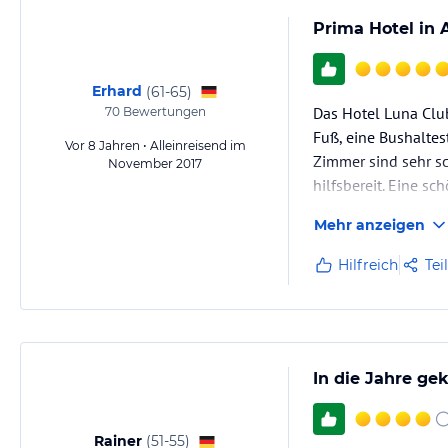
Prima Hotel in 
Erhard
(
61-65
)
Das Hotel Luna Club
70
Bewertungen
Fuß, eine Bushaltes
Vor 8 Jahren • Alleinreisend im
Zimmer sind sehr sc
November 2017
hilfsbereit. Eine s
Laundry für ca. 5€
Mehr anzeigen
Hilfreich
Tei
In die Jahre g
Rainer
(
51-55
)