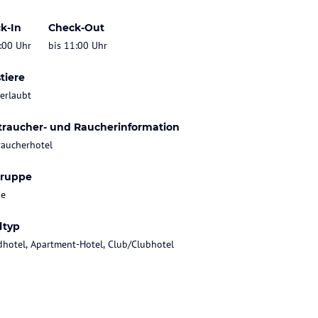
k-In
Check-Out
:00 Uhr
bis 11:00 Uhr
tiere
 erlaubt
traucher- und Raucherinformation
raucherhotel
gruppe
ie
ltyp
dhotel, Apartment-Hotel, Club/Clubhotel