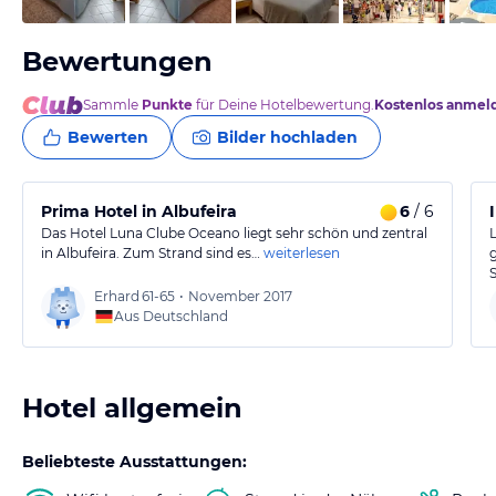
Bewertungen
Sammle
Punkte
für Deine Hotelbewertung.
Kostenlos anmel
Bewerten
Bilder hochladen
Prima Hotel in Albufeira
6
/ 6
Das Hotel Luna Clube Oceano liegt sehr schön und zentral
in Albufeira. Zum Strand sind es…
weiterlesen
S
Erhard
61-65
•
November 2017
Aus Deutschland
Hotel allgemein
Beliebteste Ausstattungen: