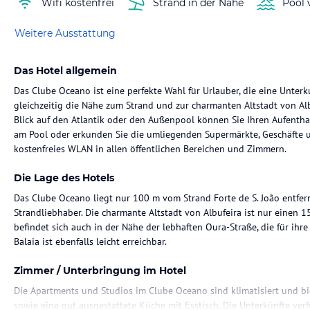
Wifi kostenfrei
Strand in der Nähe
Pool 
Weitere Ausstattung
Das Hotel allgemein
Das Clube Oceano ist eine perfekte Wahl für Urlauber, die eine Unter
gleichzeitig die Nähe zum Strand und zur charmanten Altstadt von Al
Blick auf den Atlantik oder den Außenpool können Sie Ihren Aufentha
am Pool oder erkunden Sie die umliegenden Supermärkte, Geschäfte u
kostenfreies WLAN in allen öffentlichen Bereichen und Zimmern.
Die Lage des Hotels
Das Clube Oceano liegt nur 100 m vom Strand Forte de S. João entfern
Strandliebhaber. Die charmante Altstadt von Albufeira ist nur einen 
befindet sich auch in der Nähe der lebhaften Oura-Straße, die für ihre
Balaia ist ebenfalls leicht erreichbar.
Zimmer / Unterbringung im Hotel
Die Apartments und Studios im Clube Oceano sind klimatisiert und b
sowie eine gut ausgestattete Küche mit Esstisch. Die Unterkünfte ver