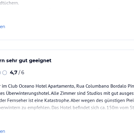
ndtüchern.
r sauber und sehr viel Platz, sehr schön ist die Terasse, von da 
nn dort wunderbar sitzen.Die…
len
n sehr gut geeignet
4,7
/ 6
 im Club Oceano Hotel Apartamento, Rua Columbano Bordalo Pinhei
es Überwinterungshotel. Alle Zimmer sind Studios mit gut ausges
 der Fernseher ist eine Katastrophe. Aber wegen des günstigen Pre
erwintern zu empfehlen. Das Hotel befindet sich ca. 150m vom St
man am besten über den Strand, ca. 1km.
len