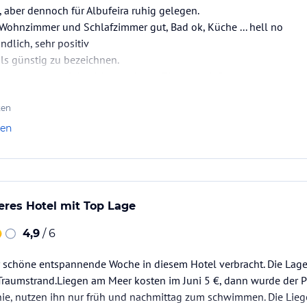
l, aber dennoch für Albufeira ruhig gelegen.
. Wohnzimmer und Schlafzimmer gut, Bad ok, Küche ... hell no
ndlich, sehr positiv
 als günstig zu bezeichnen.
mit separatem Schlafzimmer. Jedes Zimmer mit Balkon
Sonnendeck, Gym ... alles da
l ist halt schon alt. Die Klimaanlagen sind modern, der Rest hat m
ten
len
eres Hotel mit Top Lage
4,9
/ 6
 schöne entspannende Woche in diesem Hotel verbracht. Die Lage 
aumstrand.Liegen am Meer kosten im Juni 5 €, dann wurde der Pre
nie, nutzen ihn nur früh und nachmittag zum schwimmen. Die Lie