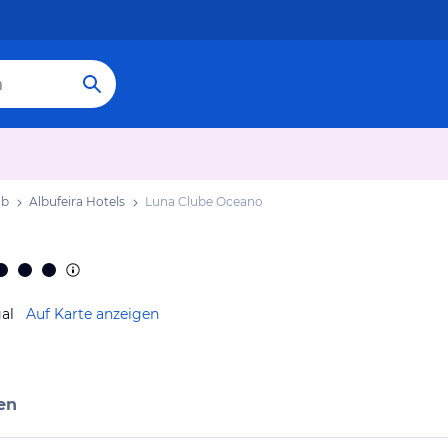
ub
Albufeira Hotels
Luna Clube Oceano
al
Auf Karte anzeigen
en