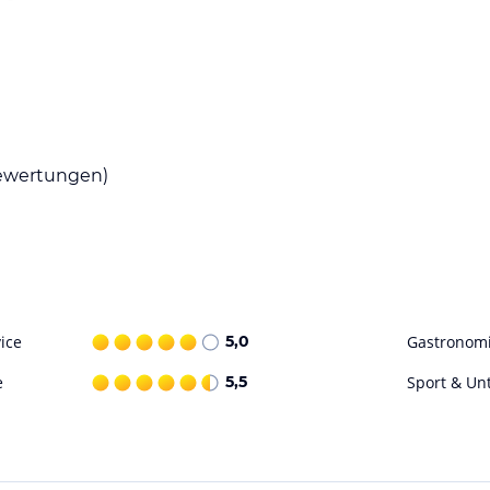
ne Gerichte genießen können. Wenn Sie jedoch
 Supermärkte, in denen Sie Ihre Zutaten finden
wertungen)
aktive Gäste. Kinder können sich im separaten
cht zur Verfügung.
ohne Gewähr. Bitte lies vor der Buchung die
ice
5,0
Gastronom
e
5,5
Sport & Un