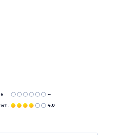
ie
--
terh.
4,0