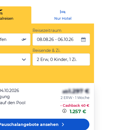
lreisen
Nur Hotel
Reisezeitraum
äfen
08.08.26 - 06.10.26
Reisende & Zi.
2 Erw, 0 Kinder, 1 Zi.
1.297 €
04.10.2026
ab
egung
2 ERW • 1 Woche
 auf den Pool
- Cashback
40 €
1.257 €
Pauschalangebote
ansehen