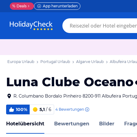
%
Deals
App herunterladen
Europa Urlaub
Portugal Urlaub
Algarve Urlaub
Albufeira Urla
Luna Clube Oceano
R. Columbano Bordalo Pinheiro 8200-911 Albufeira Portug
100%
5,1
/ 6
4
Bewertungen
Hotelübersicht
Bewertungen
Bilder
Frag