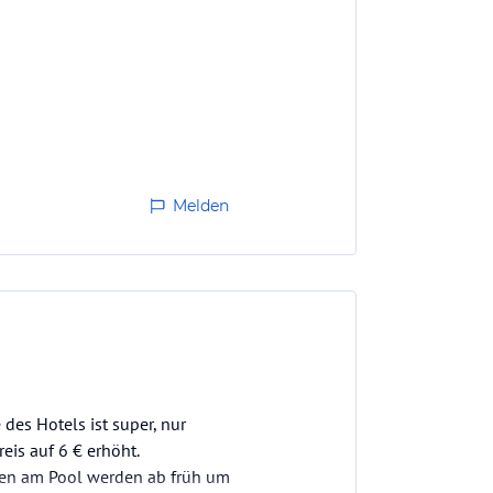
it Sicherheit 30 Jahre auf dem
Melden
des Hotels ist super, nur
is auf 6 € erhöht.
gen am Pool werden ab früh um