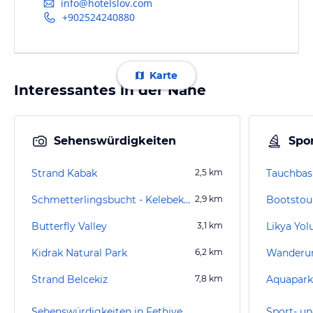
info@hotelslov.com
+902524240880
Karte
Interessantes in der Nähe
Sehenswürdigkeiten
Spor
Strand Kabak
2,5
km
Schmetterlingsbucht - Kelebekler Vadisi
2,9
km
Bootstour
Butterfly Valley
3,1
km
Likya Yol
Kidrak Natural Park
6,2
km
Wanderun
Strand Belcekiz
7,8
km
Aquapark
Sehenswürdigkeiten in Fethiye
Sport- un