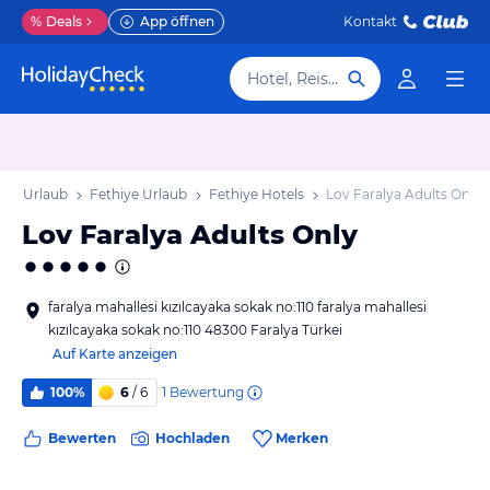
%
Deals
App öffnen
Kontakt
Hotel, Reiseziel
äis Urlaub
Fethiye Urlaub
Fethiye Hotels
Lov Faralya Adults Only
Lov Faralya Adults Only
faralya mahallesi kızılcayaka sokak no:110 faralya mahallesi
kızılcayaka sokak no:110 48300 Faralya Türkei
Auf Karte anzeigen
1
Bewertung
100%
6
/ 6
Bewerten
Hochladen
Merken