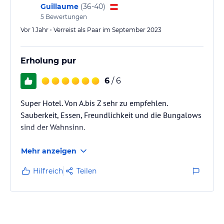
ideal für Aquatraining. Es gibt auch eine Pool-/Snackbar und ein
Guillaume
(
36-40
)
Wellnessangebot mit Saunen, Massagen und einem Dampfbad. Um
5
Bewertungen
den Gästen Unterhaltung zu bieten, werden
Vor 1 Jahr • Verreist als Paar im September 2023
Animationsprogramme und Live-Musik angeboten.
Hinweis:
Verfasst von HolidayCheck mit Hilfe von KI. Alle
Erholung pur
Angaben ohne Gewähr. Bitte lies vor der Buchung die
verbindlichen
Angebotsdetails
des jeweiligen Veranstalters.
6
/ 6
Super Hotel. Von A.bis Z sehr zu empfehlen.
Sauberkeit, Essen, Freundlichkeit und die Bungalows
sind der Wahnsinn.
Mehr anzeigen
Hilfreich
Teilen