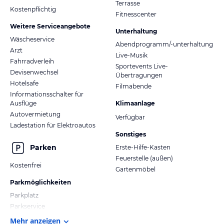
Terrasse
Kostenpflichtig
Fitnesscenter
Weitere Serviceangebote
Unterhaltung
Wäscheservice
Abendprogramm/-unterhaltung
Arzt
Live-Musik
Fahrradverleih
Sportevents Live-
Devisenwechsel
Übertragungen
Hotelsafe
Filmabende
Informationsschalter für
Ausflüge
Klimaanlage
Autovermietung
Verfügbar
Ladestation für Elektroautos
Sonstiges
Parken
Erste-Hilfe-Kasten
Feuerstelle (außen)
Kostenfrei
Gartenmöbel
Parkmöglichkeiten
Parkplatz
Parkservice
Mehr anzeigen