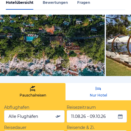
Hotelübersicht
Bewertungen
Fragen
von Expedi
Pauschalreisen
Nur Hotel
Abflughafen
Reisezeitraum
Alle Flughäfen
11.08.26 - 09.10.26
Reisedauer
Reisende & Zi.