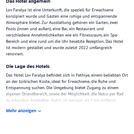
Das Hotel allgemein
Lov Faralya ist eine Unterkunft, die speziell für Erwachsene
konzipiert wurde und Gästen eine ruhige und entspannende
Atmosphäre bietet. Zur Ausstattung gehören ein Garten, zwei
Pools (innen und außen), eine Bar, ein Restaurant und
verschiedene Annehmlichkeiten wie ein Fitnessraum, ein Spa-
Bereich und eine rund um die Uhr besetzte Rezeption. Das Hotel
ist modern gestaltet und wurde zuletzt 2022 umfangreich
renoviert.
Die Lage des Hotels
Das Hotel Lov Faralya befindet sich in Fethiye, einem beliebten Ort
an der türkischen Küste, ideal für Erwachsene, die Ruhe und
Entspannung suchen. Die Umgebung bietet Zugang zu einem
eigenen Strandbereich, sowie der Möglichkeit, die Natur per Rad
zu erkunden. Kelebekler Vadisi ist weniger als 5 km entfernt,
während die antiken Lycian-Gräber etwa 47 km entfernt
Mehr anzeigen
anzutreffen sind.
Zimmer / Unterbringung im Hotel
Die Zimmer des Lov Faralya sind klimatisiert und verfügen über