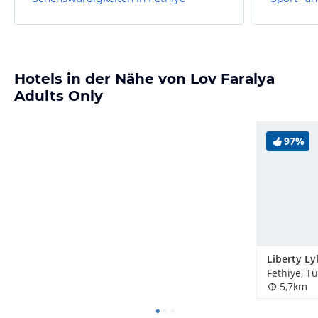
Hotels in der Nähe von Lov Faralya
Adults Only
97%
Liberty Ly
Fethiye, Tü
5,7km