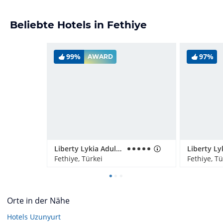
Beliebte Hotels in Fethiye
99%
97%
AWARD
Liberty Lykia Adults Only
Liberty Ly
Fethiye, Türkei
Fethiye, Tü
Orte in der Nähe
Hotels
Uzunyurt