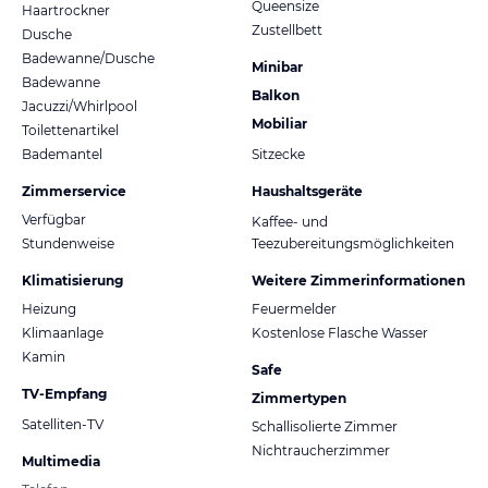
Queensize
Haartrockner
Zustellbett
Dusche
Badewanne/Dusche
Minibar
Badewanne
Balkon
Jacuzzi/Whirlpool
Mobiliar
Toilettenartikel
Bademantel
Sitzecke
Zimmerservice
Haushaltsgeräte
Verfügbar
Kaffee- und
Stundenweise
Teezubereitungsmöglichkeiten
Klimatisierung
Weitere Zimmerinformationen
Heizung
Feuermelder
Klimaanlage
Kostenlose Flasche Wasser
Kamin
Safe
TV-Empfang
Zimmertypen
Satelliten-TV
Schallisolierte Zimmer
Nichtraucherzimmer
Multimedia