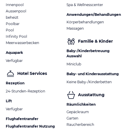
Innenpool
Spa & Wellnesscenter
Aussenpool
Anwendungen/Behandlungen
beheizt
Körperbehandlungen
Poolbar
Massagen
Pool
Infinity Pool
Familie & Kinder
Meerwasserbecken
Baby-/Kinderbetreuung
Aquapark
Auswahl
Verfügbar
Miniclub
Hotel Services
Baby- und Kinderausstattung
Keine Baby-/Kinderbetten
Rezeption
24-Stunden-Rezeption
Ausstattung
Lift
Räumlichkeiten
Verfügbar
Gepäckraum
Garten
Flughafentransfer
Raucherbereich
Flughafentransfer Nutzung