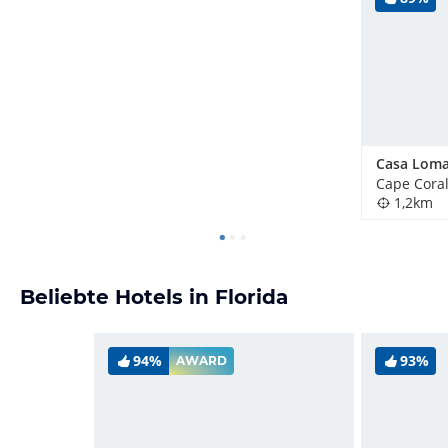
Cape Coral
1,2km
Beliebte Hotels in Florida
94%
93%
AWARD