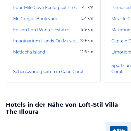
Four Mile Cove Ecological Preserve
4,1
km
Paradise 
Mc Gregor Boulevard
5,4
km
Miracle C
Edison Ford Winter Estates
8,9
km
Maximum
Imaginarium Hands-On Museum and Aquarium
10,9
km
Matlacha Island
12,6
km
Sport- un
Sehenswürdigkeiten in Cape Coral
Coral
Hotels in der Nähe von Loft-Stil Villa
The Illoura
89%