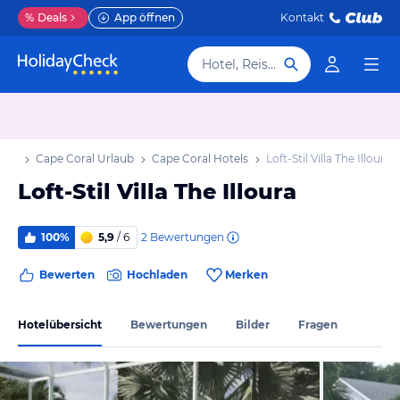
%
Deals
App öffnen
Kontakt
Hotel, Reiseziel
laub
Cape Coral Urlaub
Cape Coral Hotels
Loft-Stil Villa The Illoura
Loft-Stil Villa The Illoura
2
Bewertungen
100%
5,9
/ 6
Bewerten
Hochladen
Merken
Hotelübersicht
Bewertungen
Bilder
Fragen