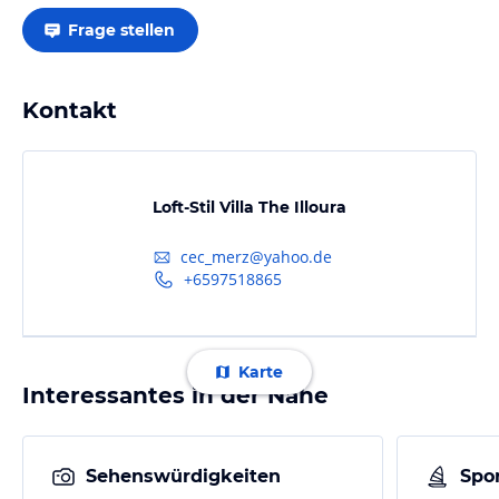
Frage stellen
Kontakt
Loft-Stil Villa The Illoura
cec_merz@yahoo.de
+6597518865
Karte
Interessantes in der Nähe
Sehenswürdigkeiten
Spor