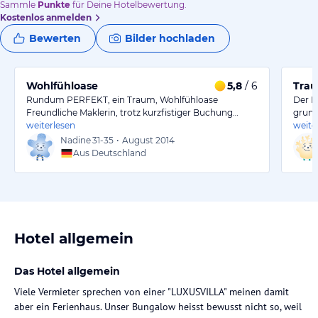
Sammle
Punkte
für Deine Hotelbewertung.
Kostenlos anmelden
Bewerten
Bilder hochladen
Wohlfühloase
5,8
/ 6
Trau
Rundum PERFEKT, ein Traum, Wohlfühloase
Der F
Freundliche Maklerin, trotz kurzfistiger Buchung…
grund
weiterlesen
weite
Nadine
31-35
•
August 2014
Aus Deutschland
Hotel allgemein
Das Hotel allgemein
Viele Vermieter sprechen von einer "LUXUSVILLA" meinen damit
aber ein Ferienhaus. Unser Bungalow heisst bewusst nicht so, weil