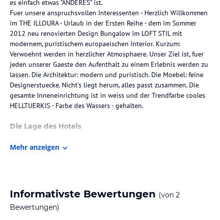
es einfach etwas "ANDERES" ist.
Fuer unsere anspruchsvollen Interessenten - Herzlich Willkommen
im THE ILLOURA - Urlaub in der Ersten Reihe - dem im Sommer
2012 neu renovierten Design Bungalow im LOFT STIL mit
modernem, puristischem europaeischen Interior. Kurzum:
Verwoehnt werden in herzlicher Atmosphaere. Unser Ziel ist, fuer
jeden unserer Gaeste den Aufenthalt zu einem Erlebnis werden zu
lassen. Die Architektur: modern und puristisch. Die Moebel: feine
Designerstuecke. Nicht's liegt herum, alles passt zusammen. Die
gesamte Inneneinrichtung ist in weiss und der Trendfarbe cooles
HELLTUERKIS - Farbe des Wassers - gehalten.
Die Lage des Hotels
TOP LAGE CAPE CORAL'S: Das THE ILLOURA mit *BRANDNEUEM*
Mehr anzeigen
Boatdock/Lift liegt direkt am Rubicon Kanal. Ausruhen,
entspannen, ausgezeichnete Menues/Grillabende geniessen, dazu
erstklassiges Bier/Weine entdecken.
180qm Exklusivitaet auf einer Ebene: Kurze Wege (auch mit
Rollstuhl, schnelle Ablaeufe und viel Raum zum Wohlfuehlen. Mit
Informativste Bewertungen
(von
2
Stil: Neben einem stilvollem Interieur erwartet unsere Gaeste
Bewertungen)
echte deutsche Gastfreundschaft und eine Atmosphaere, in der das