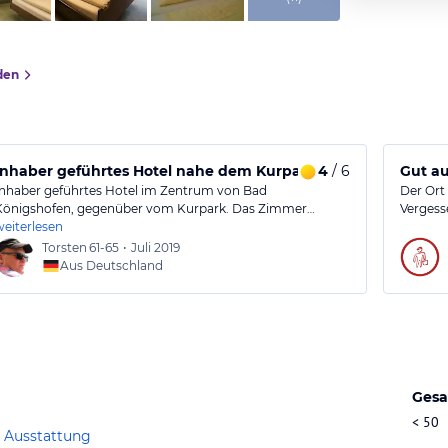
den
Inhaber geführtes Hotel nahe dem Kurpark
4
/ 6
Gut a
Inhaber geführtes Hotel im Zentrum von Bad
Der Ort
Königshofen, gegenüber vom Kurpark. Das Zimmer…
Vergess
weiterlesen
Torsten
61-65
•
Juli 2019
Aus Deutschland
Gesa
< 50
 Ausstattung