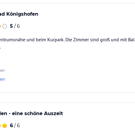
Bad Königshofen
5
/ 6
entrumsnähe und beim Kurpark. Die Zimmer sind groß und mit Balk
.
ten
len
en - eine schöne Auszeit
6
/ 6