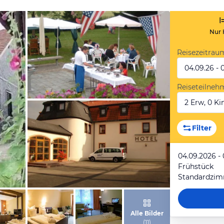
Nur 
Reisezeitrau
04.09.26 - 
Reiseteilneh
2 Erw, 0 Kin
von Expedia
Filter
04.09.2026 -
Frühstück
Standardzi
von Expedia
Alle Bilder
(
11
)