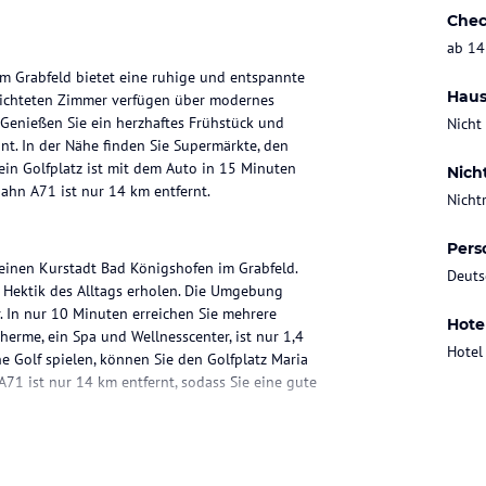
Chec
ab 14
im Grabfeld bietet eine ruhige und entspannte
Haus
erichteten Zimmer verfügen über modernes
 Genießen Sie ein herzhaftes Frühstück und
Nicht
nt. In der Nähe finden Sie Supermärkte, den
in Golfplatz ist mit dem Auto in 15 Minuten
Nich
ahn A71 ist nur 14 km entfernt.
Nicht
Pers
kleinen Kurstadt Bad Königshofen im Grabfeld.
Deuts
 Hektik des Alltags erholen. Die Umgebung
r. In nur 10 Minuten erreichen Sie mehrere
Hote
erme, ein Spa und Wellnesscenter, ist nur 1,4
Hotel
 Golf spielen, können Sie den Golfplatz Maria
71 ist nur 14 km entfernt, sodass Sie eine gute
gerichtet. Sie verfügen über Teppichböden und