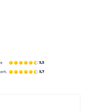
ie
5,5
terh.
5,7