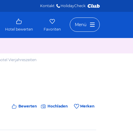
Kontakt
HolidayCheck 
Menü
Hotel bewerten
Favoriten
otel Vierjahreszeiten
Bewerten
Hochladen
Merken