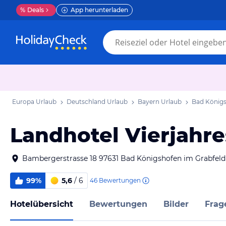
%
Deals
App herunterladen
Europa Urlaub
Deutschland Urlaub
Bayern Urlaub
Bad Königs
Landhotel Vierjahre
Bambergerstrasse 18 97631 Bad Königshofen im Grabfel
99%
5,6
/ 6
46
Bewertungen
Hotelübersicht
Bewertungen
Bilder
Frag