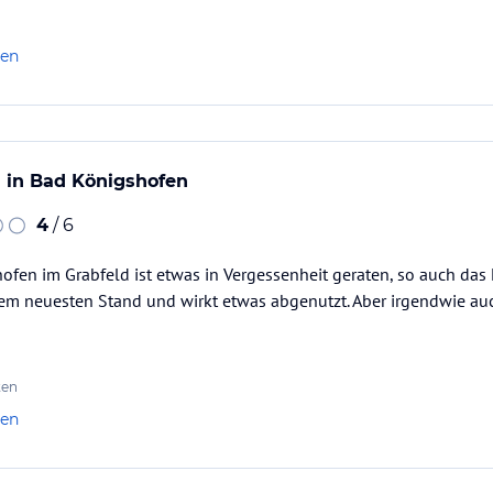
len
 in Bad Königshofen
4
/ 6
ofen im Grabfeld ist etwas in Vergessenheit geraten, so auch das H
dem neuesten Stand und wirkt etwas abgenutzt. Aber irgendwie auch
ten
len