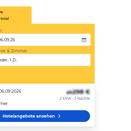
Hotel
m
06.09.26
mer & Zimmer
der, 1 Zi.
298 €
 06.09.2026
ab
2 ERW • 2 Nächte
mmer
Hotelangebote
ansehen