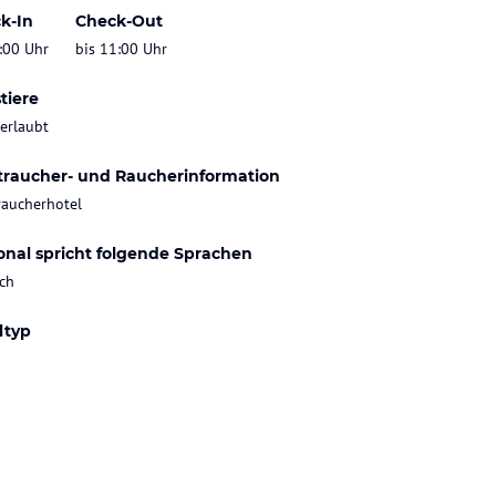
k-In
Check-Out
:00 Uhr
bis 11:00 Uhr
tiere
 erlaubt
traucher- und Raucherinformation
raucherhotel
onal spricht folgende Sprachen
ch
ltyp