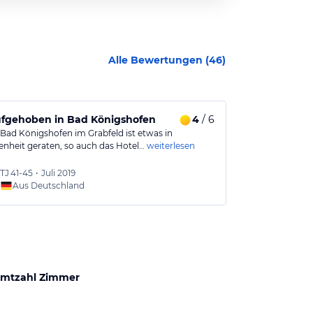
Alle Bewertungen (
46
)
ufgehoben in Bad Königshofen
4
/ 6
Eine Nacht 
 Bad Königshofen im Grabfeld ist etwas in
Schönes Hotel
enheit geraten, so auch das Hotel…
weiterlesen
Zimmer sind gr
TJ
41-45
•
Juli 2019
Günter
Aus Deutschland
Aus
mtzahl Zimmer