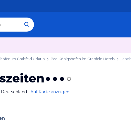
hofen im Grabfeld Urlaub
Bad Königshofen im Grabfeld Hotels
Landh
szeiten
d Deutschland
Auf Karte anzeigen
en