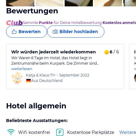
Bewertungen
Sammle
Punkte
für Deine Hotelbewertung.
Kostenlos anmel
Bewerten
Bilder hochladen
Wir würden jederzeit wiederkommen
6
/ 6
Wir Waren 6 Tage im Hotel, das Hotel liegt in
Zentrumsnähe beim Kurpark. Die Zimmer sind…
weiterlesen
Katja & Klaus
71+
•
September 2022
Aus Deutschland
Hotel allgemein
Beliebteste Ausstattungen:
Wifi kostenfrei
Kostenlose Parkplätze
Weitere