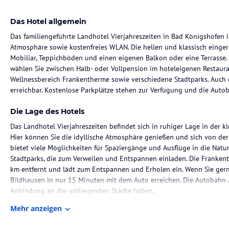
Das Hotel allgemein
Das familiengeführte Landhotel Vierjahreszeiten in Bad Königshofen 
Atmosphäre sowie kostenfreies WLAN. Die hellen und klassisch eing
Mobiliar, Teppichböden und einen eigenen Balkon oder eine Terrasse.
wählen Sie zwischen Halb- oder Vollpension im hoteleigenen Restaura
Wellnessbereich Frankentherme sowie verschiedene Stadtparks. Auch e
erreichbar. Kostenlose Parkplätze stehen zur Verfügung und die Autob
Die Lage des Hotels
Das Landhotel Vierjahreszeiten befindet sich in ruhiger Lage in der 
Hier können Sie die idyllische Atmosphäre genießen und sich von der
bietet viele Möglichkeiten für Spaziergänge und Ausflüge in die Natu
Stadtparks, die zum Verweilen und Entspannen einladen. Die Frankenth
km entfernt und lädt zum Entspannen und Erholen ein. Wenn Sie gerne
Bildhausen in nur 15 Minuten mit dem Auto erreichen. Die Autobahn A
Anbindung an die umliegenden Städte haben.
Mehr anzeigen
Zimmer / Unterbringung im Hotel
Die Zimmer im Landhotel Vierjahreszeiten sind hell und klassisch ein