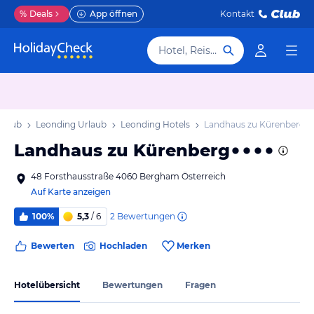
%
Deals
App öffnen
Kontakt
Hotel, Reiseziel
rlaub
Leonding Urlaub
Leonding Hotels
Landhaus zu Kürenberg
Landhaus zu Kürenberg
48 Forsthausstraße 4060 Bergham Österreich
Auf Karte anzeigen
2
Bewertungen
100%
5,3
/ 6
Bewerten
Hochladen
Merken
Hotelübersicht
Bewertungen
Fragen