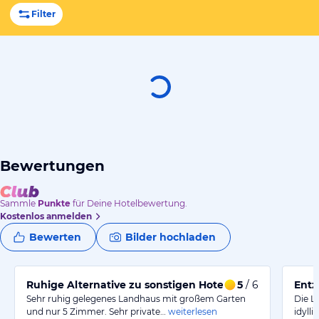
Filter
Bewertungen
Sammle
Punkte
für Deine Hotelbewertung.
Kostenlos anmelden
Bewerten
Bilder hochladen
Ruhige Alternative zu sonstigen Hotels
5
/ 6
Entz
Sehr ruhig gelegenes Landhaus mit großem Garten
Die L
und nur 5 Zimmer. Sehr private…
weiterlesen
idylli