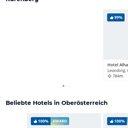
99%
Leonding, 
784m
Beliebte Hotels in Oberösterreich
100%
100%
AWARD