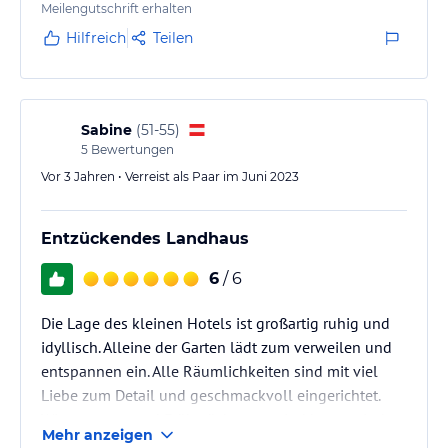
Meilengutschrift erhalten
Hilfreich
Teilen
Sabine
(
51-55
)
5
Bewertungen
Vor 3 Jahren • Verreist als Paar im Juni 2023
Entzückendes Landhaus
6
/ 6
Die Lage des kleinen Hotels ist großartig ruhig und
idyllisch. Alleine der Garten lädt zum verweilen und
entspannen ein. Alle Räumlichkeiten sind mit viel
Liebe zum Detail und geschmackvoll eingerichtet.
Wintergarten und Frühstücksraum sind harmonisch
Mehr anzeigen
und elegant. Unser Zimmer 4 ‚Franzl‘ war klein aber