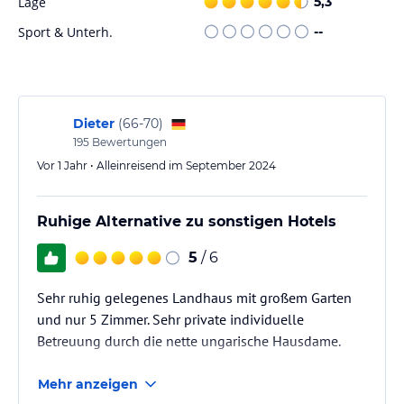
Lage
5,3
Nach einem aktiven Tag können Sie im Garten oder in der
Sport & Unterh.
--
Gemeinschaftslounge des Landhauses zu Kürenberg entspannen.
Nehmen Sie an Outdoor-Aktivitäten wie Wandern oder Radfahren
teil und entdecken Sie die Schönheit der Umgebung.
Hinweis:
Verfasst von HolidayCheck mit Hilfe von KI. Alle
Dieter
(
66-70
)
Angaben ohne Gewähr. Bitte lies vor der Buchung die
195
Bewertungen
verbindlichen
Angebotsdetails
des jeweiligen Veranstalters.
Vor 1 Jahr • Alleinreisend im September 2024
Ruhige Alternative zu sonstigen Hotels
5
/ 6
Sehr ruhig gelegenes Landhaus mit großem Garten
und nur 5 Zimmer. Sehr private individuelle
Betreuung durch die nette ungarische Hausdame.
Mehr anzeigen