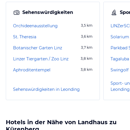
Sehenswürdigkeiten
Spor
Orchideenausstellung
3,5
km
St. Theresia
3,6
km
Solarium
Botanischer Garten Linz
3,7
km
Parkbad 
Linzer Tiergarten / Zoo Linz
3,8
km
Tagaluba
Aphroditentempel
3,8
km
Swingolf 
Sport- un
Sehenswürdigkeiten in Leonding
Leonding
Hotels in der Nähe von Landhaus zu
Kürenberg