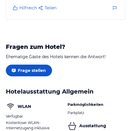
alles notwendige vorhanden und wir waren auch nur
Hilfreich
Teilen
eine Nacht dort. Schlafraum mit Bett, Schreibtisch
und ein bequemer Stuhl sowie Gemeinschaftsbalkon.
Kaffeemaschine und Lesestoff sowie Schrank mit
Deko und Schrank…
Fragen zum Hotel?
Ehemalige Gäste des Hotels kennen die Antwort!
Frage stellen
Hotelausstattung Allgemein
Parkmöglichkeiten
WLAN
Parkplatz
Verfügbar
Kostenloser WLAN-
Ausstattung
Internetzugang inklusive