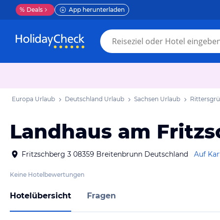
%
Deals
App herunterladen
Europa Urlaub
Deutschland Urlaub
Sachsen Urlaub
Rittersgr
Landhaus am Fritzs
Fritzschberg 3 08359 Breitenbrunn Deutschland
Auf Kar
Keine Hotelbewertungen
Hotelübersicht
Fragen