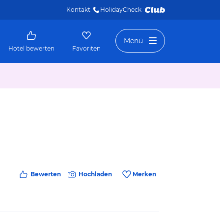
Kontakt
HolidayCheck 
Menü
Hotel bewerten
Favoriten
Bewerten
Hochladen
Merken