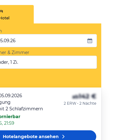
Hotel
m
05.09.26
mer & Zimmer
der, 1 Zi.
142 €
 05.09.2026
ab
egung
2 ERW • 2 Nächte
it 2 Schlafzimmern
ornierbar
, 21:59
Hotelangebote
ansehen