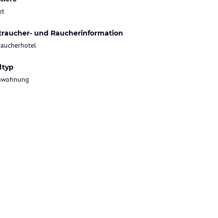
bt
traucher- und Raucherinformation
raucherhotel
ltyp
enwohnung