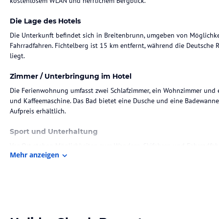
kostenlosem WLAN und herrlichem Bergblick.
Die Lage des Hotels
Die Unterkunft befindet sich in Breitenbrunn, umgeben von Möglichk
Fahrradfahren. Fichtelberg ist 15 km entfernt, während die Deutsche
liegt.
Zimmer / Unterbringung im Hotel
Die Ferienwohnung umfasst zwei Schlafzimmer, ein Wohnzimmer und e
und Kaffeemaschine. Das Bad bietet eine Dusche und eine Badewanne
Aufpreis erhältlich.
Sport und Unterhaltung
Vor Ort stehen Möglichkeiten zum Wandern, Skifahren und Fahrradfahre
Mehr anzeigen
ebenfalls vorhanden.
Hinweis:
Verfasst von HolidayCheck mit Hilfe von KI. Alle Angaben 
verbindlichen
Angebotsdetails
des jeweiligen Veranstalters.