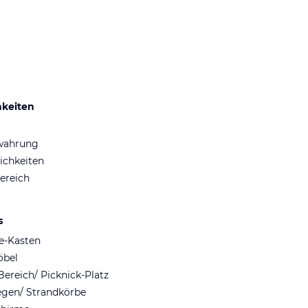
hkeiten
wahrung
ichkeiten
ereich
s
fe-Kasten
öbel
Bereich/ Picknick-Platz
egen/ Strandkörbe