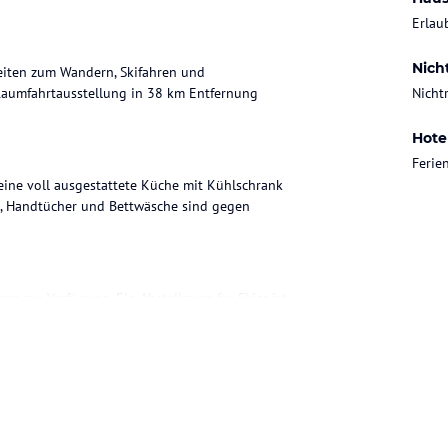
Erlau
Nich
eiten zum Wandern, Skifahren und
 Raumfahrtausstellung in 38 km Entfernung
Nicht
Hote
Feri
ine voll ausgestattete Küche mit Kühlschrank
, Handtücher und Bettwäsche sind gegen
n zur Verfügung. Ein Abstellraum für Skier ist
ohne Gewähr. Bitte lies vor der Buchung die