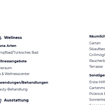
Räumlic
Wellness
Garten
una Arten
Skiaufbe
mpfbad/Türkisches Bad
Grillmögl
Raucherb
llnessangebote
Terrasse
heraum
 & Wellnesscenter
Sonstige
Erste-Hil
wendungen/Behandlungen
Gartenm
auty-Behandlung
Picknick 
Sonnenli
Ausstattung