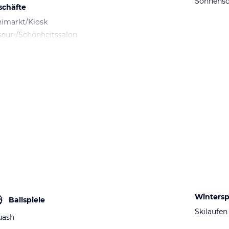
Sonnens
schäfte
imarkt/Kiosk
seur-/Schönheitssalon
Wintersp
Ballspiele
Skilaufen
uash