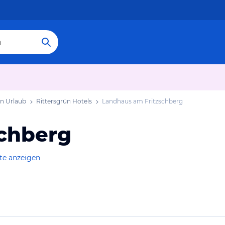
ün Urlaub
Rittersgrün Hotels
Landhaus am Fritzschberg
chberg
te anzeigen