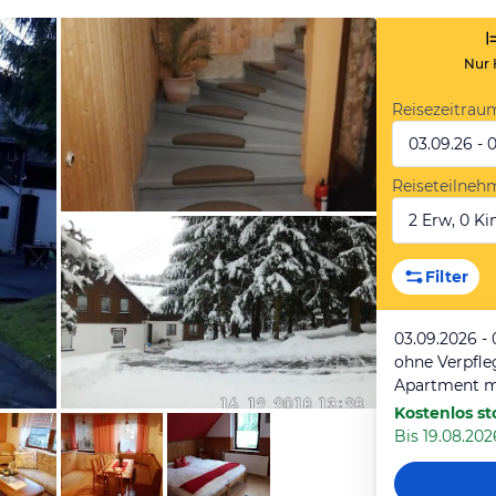
Nur 
Reisezeitrau
03.09.26 - 
Reiseteilneh
2 Erw, 0 Kin
von Booking.com
Filter
03.09.2026 -
ohne Verpfl
Apartment m
Kostenlos st
Bis 19.08.2026
von Booking.com