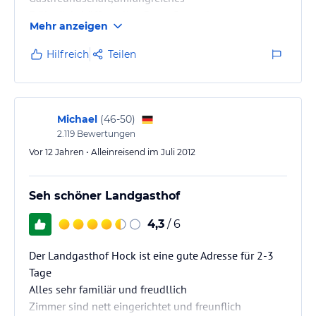
Frühstücksbüffet,tolles Essen.Besonders
Mehr anzeigen
hervorheben möchte ich die Sauberkeit,
insbesondere die meines Zimmers , einfach
Hilfreich
Teilen
hervorragend.......Großes Lob an alle im Haus, die
hierzu beitragen..DANKE!!! Wenn ich mal wieder hier
in der Nähe bin, weiß ich schon wo ich mir das
Zimmer buche. Weiter so, ich werde Euch weiter
Michael
(
46-50
)
empfehlen....
2.119
Bewertungen
Vor 12 Jahren • Alleinreisend im Juli 2012
Seh schöner Landgasthof
4,3
/ 6
Der Landgasthof Hock ist eine gute Adresse für 2-3
Tage
Alles sehr familiär und freudllich
Zimmer sind nett eingerichtet und freunflich