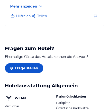
Essen durchweg immer gut gewesen
Mehr anzeigen
Für das Geld eine echte Empfehlung
Hilfreich
Teilen
Fragen zum Hotel?
Ehemalige Gäste des Hotels kennen die Antwort!
Frage stellen
Hotelausstattung Allgemein
Parkmöglichkeiten
WLAN
Parkplatz
Verfügbar
Öffentliche Parkplätze