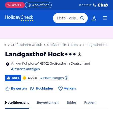
%
Deals
App öffnen
Kontakt
Hotel, Reiseziel
laub
Großostheim Urlaub
Großostheim Hotels
Landgasthof Hock
Landgasthof Hock
An der Kuhpforte 1 63762 Großostheim Deutschland
Auf Karte anzeigen
4
Bewertungen
100%
6,0
/ 6
Bewerten
Hochladen
Merken
Hotelübersicht
Bewertungen
Bilder
Fragen