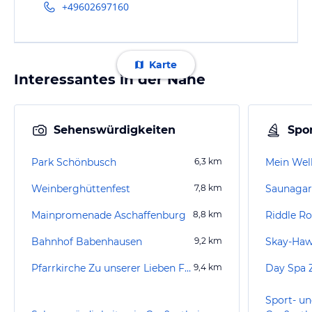
+49602697160
Karte
Interessantes in der Nähe
Sehenswürdigkeiten
Spor
Park Schönbusch
6,3
km
Weinberghüttenfest
7,8
km
Saunagar
Mainpromenade Aschaffenburg
8,8
km
Riddle R
Bahnhof Babenhausen
9,2
km
Skay-Ha
Pfarrkirche Zu unserer Lieben Frau
9,4
km
Day Spa 
Sport- un