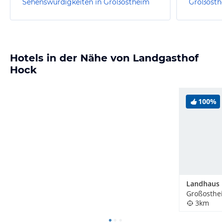
Sehenswürdigkeiten in Großostheim
Großost
Hotels in der Nähe von Landgasthof
Hock
100%
Großosthe
3km