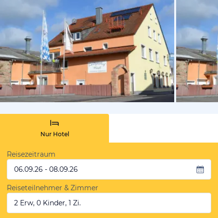
vom Hotelie
Nur Hotel
Reisezeitraum
06.09.26 - 08.09.26
Reiseteilnehmer & Zimmer
2 Erw, 0 Kinder, 1 Zi.