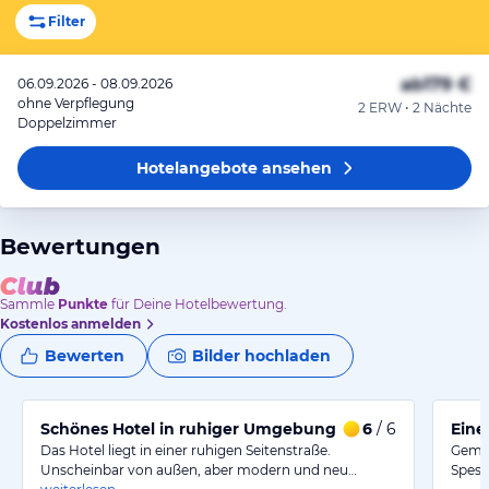
Filter
ab
179 €
06.09.2026 - 08.09.2026
ohne Verpflegung
2 ERW • 2 Nächte
Doppelzimmer
Hotelangebote
ansehen
Bewertungen
Sammle
Punkte
für Deine Hotelbewertung.
Kostenlos anmelden
Bewerten
Bilder hochladen
Schönes Hotel in ruhiger Umgebung
6
/ 6
Eine
Das Hotel liegt in einer ruhigen Seitenstraße.
Gemüt
Unscheinbar von außen, aber modern und neu…
Spess