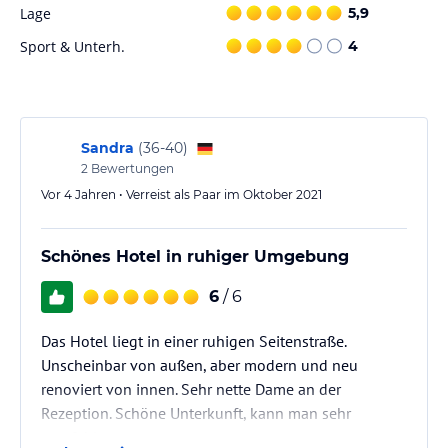
Lage
5,9
Schlappeseppel Urbräu und Hefeweizen werden dazu frisch vom
Sport & Unterh.
4
Sonstige Einrichtungen und Services
Der Landgasthof Hock ist ein moderner Familienbetrieb, der dank
warmer Farben und viel hellem Holz eine romantische Atmosphäre
Sandra
(
36-40
)
im Stil der Toskana vermittelt. Das Haus verfügt über 5 Einzel-
sowie 5 Doppelzimmer, die komfortabel mit Bad und WC, mit
2
Bewertungen
Schreibtisch, Fernseher und Internetanschluss ausgestattet sind.
Vor 4 Jahren • Verreist als Paar im Oktober 2021
Eine Besonderheit sind die begehbaren Kleiderschränke.
Hinweis:
Schönes Hotel in ruhiger Umgebung
Allgemeine und unverbindliche
Hoteliers-/Veranstalter-/Kataloginformationen. Alle Angaben
ohne Gewähr und ohne Prüfung durch HolidayCheck. Bitte
6
/ 6
lies vor der Buchung die verbindlichen
Angebotsdetails
des
jeweiligen Veranstalters.
Das Hotel liegt in einer ruhigen Seitenstraße.
Unscheinbar von außen, aber modern und neu
renoviert von innen. Sehr nette Dame an der
Rezeption. Schöne Unterkunft, kann man sehr
empfehlen.