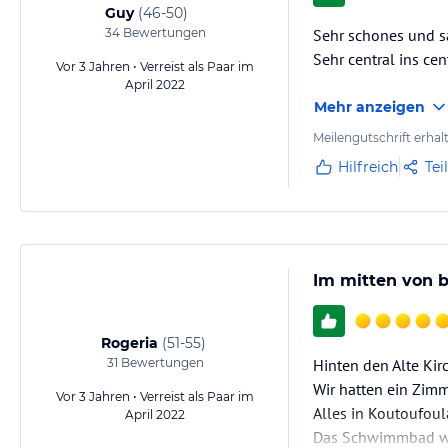
Guy
(
46-50
)
34
Bewertungen
Sehr schones und s
Sehr central ins ce
Vor 3 Jahren • Verreist als Paar im
April 2022
Mehr anzeigen
Meilengutschrift erhal
Hilfreich
Tei
Im mitten von b
Rogeria
(
51-55
)
31
Bewertungen
Hinten den Alte Kir
Wir hatten ein Zimm
Vor 3 Jahren • Verreist als Paar im
Alles in Koutoufoula
April 2022
Das Schwimmbad war