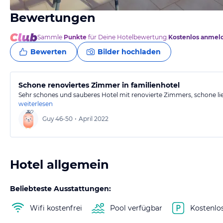
Bewertungen
von Guy, April 2022
Sammle
Punkte
für Deine Hotelbewertung.
Kostenlos anmel
Bewerten
Bilder hochladen
Schone renoviertes Zimmer in familienhotel
Sehr schones und sauberes Hotel mit renovierte Zimmers, schone l
weiterlesen
Guy
46-50
•
April 2022
Hotel allgemein
Beliebteste Ausstattungen:
Wifi kostenfrei
Pool verfügbar
Kostenlo