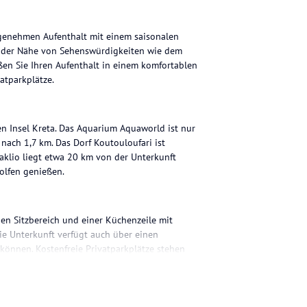
ngenehmen Aufenthalt mit einem saisonalen
in der Nähe von Sehenswürdigkeiten wie dem
n Sie Ihren Aufenthalt in einem komfortablen
atparkplätze.
en Insel Kreta. Das Aquarium Aquaworld ist nur
nach 1,7 km. Das Dorf Koutouloufari ist
Iraklio liegt etwa 20 km von der Unterkunft
olfen genießen.
en Sitzbereich und einer Küchenzeile mit
ie Unterkunft verfügt auch über einen
 können. Kostenfreie Privatparkplätze stehen