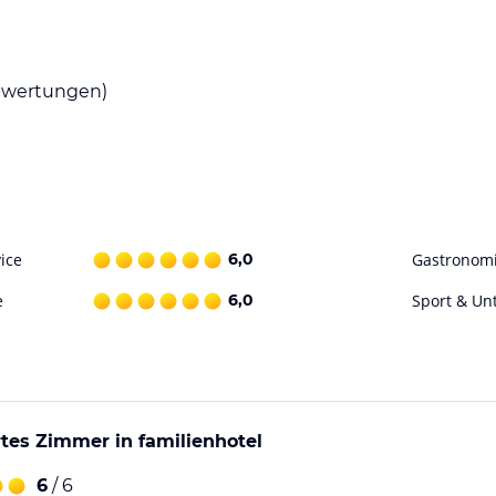
 entspannen. Wenn Sie selbst kochen möchten,
wertungen)
unter Billard und Golf in der Umgebung. Der
nesscenter steht Ihnen zur Verfügung, um fit
ohne Gewähr. Bitte lies vor der Buchung die
ice
6,0
Gastronom
e
6,0
Sport & Un
tes Zimmer in familienhotel
6
/ 6