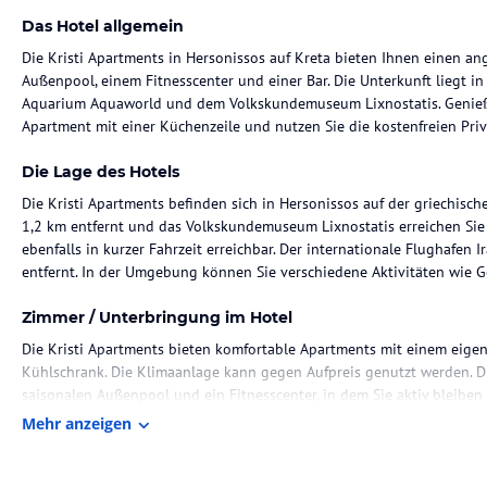
Das Hotel allgemein
Die Kristi Apartments in Hersonissos auf Kreta bieten Ihnen einen a
Außenpool, einem Fitnesscenter und einer Bar. Die Unterkunft liegt 
Aquarium Aquaworld und dem Volkskundemuseum Lixnostatis. Genieße
Apartment mit einer Küchenzeile und nutzen Sie die kostenfreien Priv
Die Lage des Hotels
Die Kristi Apartments befinden sich in Hersonissos auf der griechisch
1,2 km entfernt und das Volkskundemuseum Lixnostatis erreichen Sie 
ebenfalls in kurzer Fahrzeit erreichbar. Der internationale Flughafen 
entfernt. In der Umgebung können Sie verschiedene Aktivitäten wie G
Zimmer / Unterbringung im Hotel
Die Kristi Apartments bieten komfortable Apartments mit einem eigen
Kühlschrank. Die Klimaanlage kann gegen Aufpreis genutzt werden. D
saisonalen Außenpool und ein Fitnesscenter, in dem Sie aktiv bleiben
Ihnen ebenfalls zur Verfügung.
Mehr anzeigen
Gastronomie im Hotel