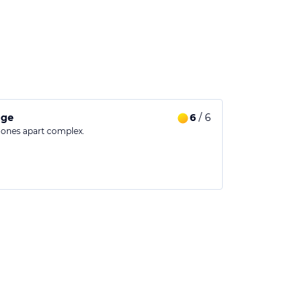
age
6
/ 6
chones apart complex.