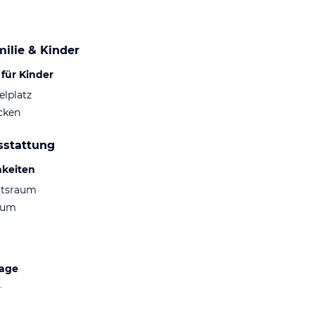
ilie & Kinder
für Kinder
elplatz
cken
sstattung
hkeiten
ltsraum
aum
lage
r