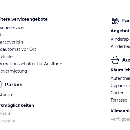
itere Serviceangebote
Fam
scheservice
Angebot 
t
Kinderspi
rradverleih
Kinderbe
ldautomat vor Ort
elsafe
Au
ormationsschalter für Ausflüge
Räumlic
tovermietung
Aufentha
Parken
Gepäckr
Garten
tenfrei
Terrasse
rkmöglichkeiten
Klimaan
kplatz
Verfügba
erwacht