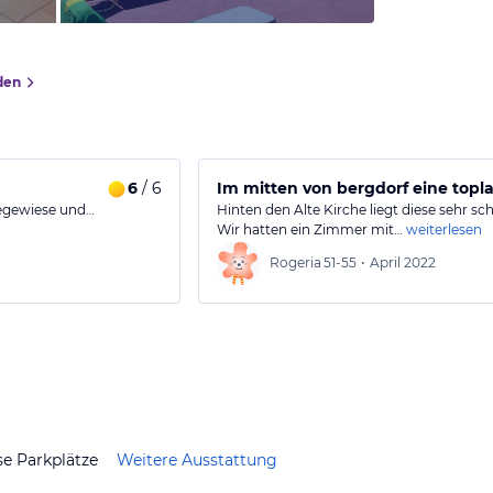
den
6
/ 6
Im mitten von bergdorf eine topl
iegewiese und…
Hinten den Alte Kirche liegt diese sehr s
Wir hatten ein Zimmer mit…
weiterlesen
Rogeria
51-55
•
April 2022
se Parkplätze
Weitere Ausstattung