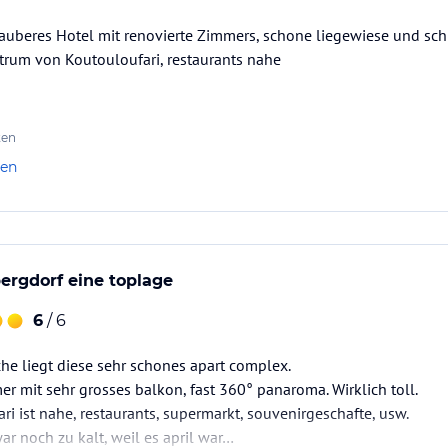
auberes Hotel mit renovierte Zimmers, schone liegewiese und sc
ntrum von Koutouloufari, restaurants nahe
ten
len
ergdorf eine toplage
6
/ 6
che liegt diese sehr schones apart complex.
er mit sehr grosses balkon, fast 360° panaroma. Wirklich toll.
ri ist nahe, restaurants, supermarkt, souvenirgeschafte, usw.
 noch zu kalt, weil es april war…