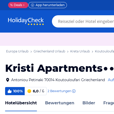
%
Deals
App herunterladen
Europa Urlaub
Griechenland Urlaub
Kreta Urlaub
Koutouloufa
Kristi Apartments
Antoniou Petinaki 70014 Koutouloufari Griechenland
Auf
100%
6,0
/ 6
2
Bewertungen
Hotelübersicht
Bewertungen
Bilder
Frag