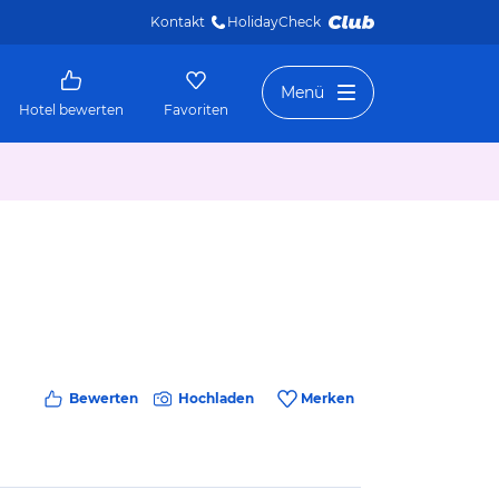
Kontakt
HolidayCheck 
Menü
Hotel bewerten
Favoriten
Bewerten
Hochladen
Merken