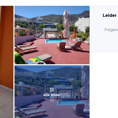
Leider
Folgen
von Guy, April 2022
Alle Bilder
(
2
)