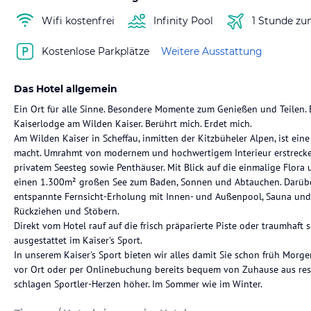
Wifi kostenfrei
Infinity Pool
1 Stunde zu
Kostenlose Parkplätze
Weitere Ausstattung
Das Hotel allgemein
Ein Ort für alle Sinne. Besondere Momente zum Genießen und Teilen. E
Kaiserlodge am Wilden Kaiser. Berührt mich. Erdet mich.
Am Wilden Kaiser in Scheffau, inmitten der Kitzbüheler Alpen, ist ei
macht. Umrahmt von modernem und hochwertigem Interieur erstrecke
privatem Seesteg sowie Penthäuser. Mit Blick auf die einmalige Flora
einen 1.300m² großen See zum Baden, Sonnen und Abtauchen. Darübe
entspannte Fernsicht-Erholung mit Innen- und Außenpool, Sauna und
Rückziehen und Stöbern.
Direkt vom Hotel rauf auf die frisch präparierte Piste oder traumhaf
ausgestattet im Kaiser's Sport.
In unserem Kaiser's Sport bieten wir alles damit Sie schon früh Morge
vor Ort oder per Onlinebuchung bereits bequem von Zuhause aus rese
schlagen Sportler-Herzen höher. Im Sommer wie im Winter.