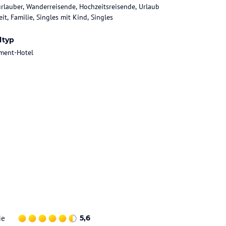
rlauber, Wanderreisende, Hochzeitsreisende, Urlaub
it, Familie, Singles mit Kind, Singles
ltyp
ment-Hotel
ie
5,6