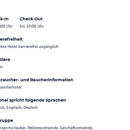
k-In
Check-Out
:00 Uhr
bis 10:00 Uhr
erefreiheit
tes Hotel barrierefrei zugänglich
tiere
bt
traucher- und Raucherinformation
raucherhotel
onal spricht folgende Sprachen
sch, Englisch, Deutsch
gruppe
rsporturlauber, Wellnessreisende, Geschäftsreisende,