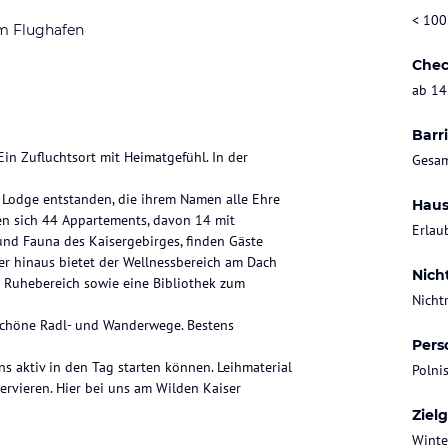
< 100
m Flughafen
Chec
ab 14
Barri
in Zufluchtsort mit Heimatgefühl. In der
Gesam
ne Lodge entstanden, die ihrem Namen alle Ehre
Haus
n sich 44 Appartements, davon 14 mit
Erlau
 und Fauna des Kaisergebirges, finden Gäste
r hinaus bietet der Wellnessbereich am Dach
Nich
 Ruhebereich sowie eine Bibliothek zum
Nicht
t schöne Radl- und Wanderwege. Bestens
Pers
ns aktiv in den Tag starten können. Leihmaterial
Polni
rvieren. Hier bei uns am Wilden Kaiser
Ziel
Winte