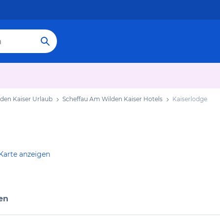
den Kaiser Urlaub
Scheffau Am Wilden Kaiser Hotels
Kaiserlodge
Karte anzeigen
en