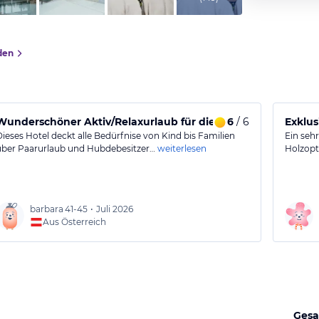
den
Wunderschöner Aktiv/Relaxurlaub für die ganze Familie
6
/ 6
Exklus
Dieses Hotel deckt alle Bedürfnise von Kind bis Familien
Ein seh
über Paarurlaub und Hubdebesitzer…
weiterlesen
Holzopti
barbara
41-45
•
Juli 2026
Aus Österreich
Gesa