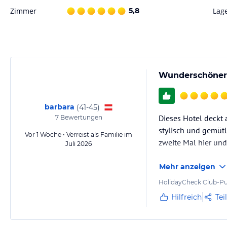
Zimmer
5,8
Lag
Wunderschöner A
barbara
(
41-45
)
Dieses Hotel deckt 
7
Bewertungen
stylisch und gemütl
Vor 1 Woche • Verreist als Familie im
zweite Mal hier un
Juli 2026
Mehr anzeigen
HolidayCheck Club-Pu
Hilfreich
Tei