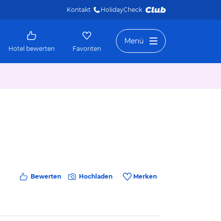
Kontakt
HolidayCheck 
Menü
Hotel bewerten
Favoriten
Bewerten
Hochladen
Merken