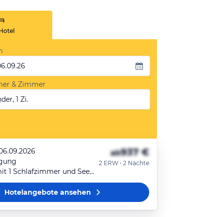
Hotel
m
06.09.26
mer & Zimmer
der, 1 Zi.
937 €
 06.09.2026
ab
egung
2 ERW • 2 Nächte
Apartment mit 1 Schlafzimmer und Seeblick
Hotelangebote
ansehen