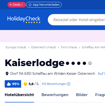
%
Deals
App herunterladen
Europa Urlaub
Österreich Urlaub
Tirol Urlaub
Scheffau Am Wil
Kaiserlodge
Dorf 11A 6351 Scheffau am Wilden Kaiser Österreich
Auf 
99%
5,8
/ 6
103
Bewertungen
Hotelübersicht
Bewertungen
Bilder
Frag