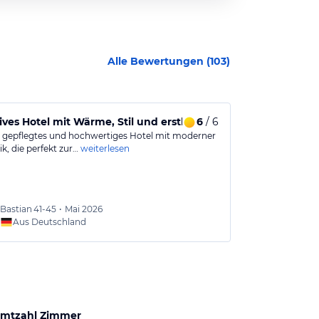
Alle Bewertungen (
103
)
ives Hotel mit Wärme, Stil und erstklassigem Service
6
/ 6
Geräumige u
r gepflegtes und hochwertiges Hotel mit moderner
Die Ausstattun
k, die perfekt zur…
weiterlesen
sehr geräumig.
Bastian
41-45
•
Mai 2026
Mona
3
Aus Deutschland
Aus
mtzahl Zimmer