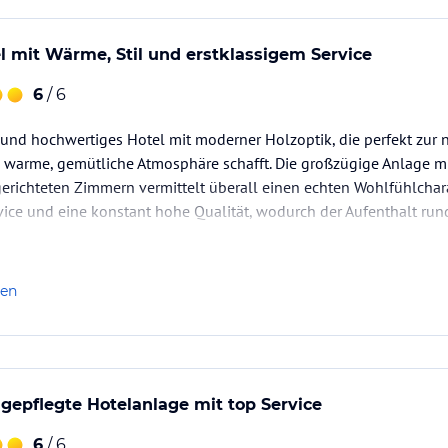
l mit Wärme, Stil und erstklassigem Service
6
/ 6
 und hochwertiges Hotel mit moderner Holzoptik, die perfekt zur
 warme, gemütliche Atmosphäre schafft. Die großzügige Anlage 
erichteten Zimmern vermittelt überall einen echten Wohlfühlcha
vice und eine konstant hohe Qualität, wodurch der Aufenthalt r
len
epflegte Hotelanlage mit top Service
6
/ 6