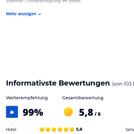
Zimmer / Unterbringung im Hotel
Unsere großzügigen und gemütlichen Appartements sind alle mit ho
Mehr anzeigen
typischen alpinen Stil eingerichtet. Sie verfügen über ein bis zwei gr
hochwertige Kochnischen*, viel Freiraum und Rückzugsmöglichkeiten.
heimische Materialien, wie Loden und Tiroler Holz, in der Planung 
Bergausblicke. Für Paare, Zeitvergesser, Genüssler, Familien, Freundes
kreative Tagungsgäste, Bergliebhaber, Schlafmützen und Aktivjunkies. 
Gastronomie im Hotel
Unser Kulinarik-Konzept? In der Kaiserlodge ist es uns wichtig unser
schenken.
Im Deli zum Frühstück, Kaffee oder Abendessen, auf eine „Tiroll“, h
Brot und vielen weiteren Köstlichkeiten einkehren. Stets mit Blick au
Informativste Bewertungen
(von
103
Sonnenterrasse.
Weiterempfehlung
Gesamtbewertung
Hinweis:
Allgemeine und unverbindliche Hoteliers-/Veranstalter-/K
99
%
5,8
Gewähr und ohne Prüfung durch HolidayCheck. Bitte lies vor der B
/ 6
jeweiligen Veranstalters.
Hotel
5,8
Serv