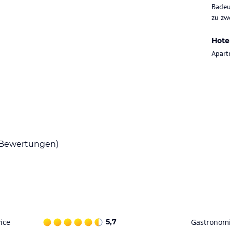
Badeu
chwertigen, modernen Altholzmöbeln im
zu zwe
oße, überdachte Balkone oder Terrassen,
 Unsere Inneneinrichter haben insbesondere
Hote
angewendet. Hinzu kommen wundervolle
Apart
gruppen, Singles, 3-Generationen-Urlauber,
Für Jeden.
en Gästen "die Freiheit wählen zu können" zu
ausgemachte Suppe, stärkendem, hausgebackenen
f unsere Berge. Im Sommer auch auf der
Bewertungen)
ataloginformationen. Alle Angaben ohne
uchung die verbindlichen
Angebotsdetails
des
ice
5,7
Gastronom