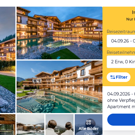
Nur 
Reisezeitrau
04.09.26 - 
Reiseteilneh
2 Erw, 0 Kin
vom Hotelier, März 2018
Filter
04.09.2026 -
ohne Verpfl
vom Hotelier, Oktober 2017
Alle Bilder
(
149
)