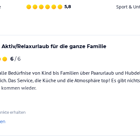
e
5,8
Sport & Un
ktiv/Relaxurlaub für die ganze Familie
6
/ 6
alle Bedürfnise von Kind bis Familien über Paarurlaub und Hubdebe
ich. Das Service, die Küche und die Atmosphäre top! Es gibt nich
d kommen wieder.
nkte erhalten
len