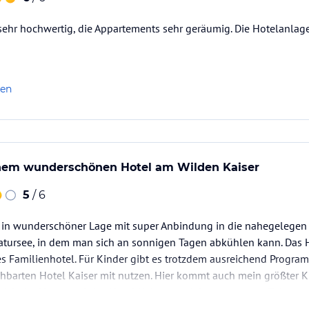
 sehr hochwertig, die Appartements sehr geräumig. Die Hotelanlage 
len
einem wunderschönen Hotel am Wilden Kaiser
5
/ 6
 in wunderschöner Lage mit super Anbindung in die nahegelegen 
ursee, in dem man sich an sonnigen Tagen abkühlen kann. Das Hot
hes Familienhotel. Für Kinder gibt es trotzdem ausreichend Prog
hbarten Hotel Kaiser mit nutzen. Hier kommt auch mein größter Kr
 sich der Naturpool des Hotel Kaisers, welcher zu unserer Zeit…