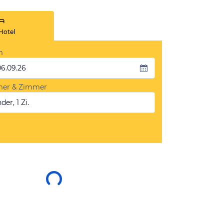
Hotel
m
06.09.26
mer & Zimmer
der, 1 Zi.