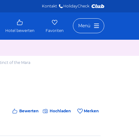
Kontakt
HolidayCheck 
Menü
Hotel bewerten
Favoriten
tinct of the Mara
Bewerten
Hochladen
Merken