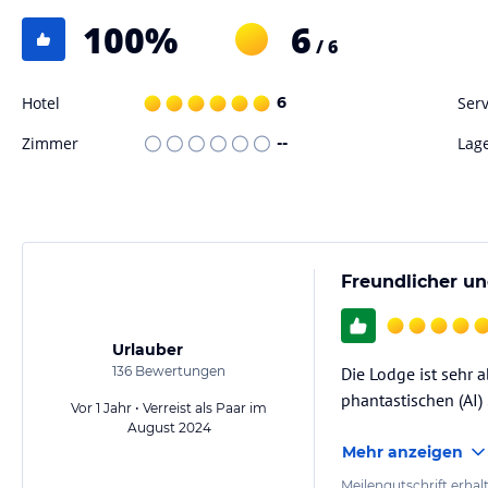
100
%
6
/ 6
Hotel
6
Serv
Zimmer
--
Lag
Freundlicher un
Urlauber
136
Bewertungen
Die Lodge ist sehr
phantastischen (AI) 
Vor 1 Jahr • Verreist als Paar im
August 2024
Mehr anzeigen
Meilengutschrift erhal