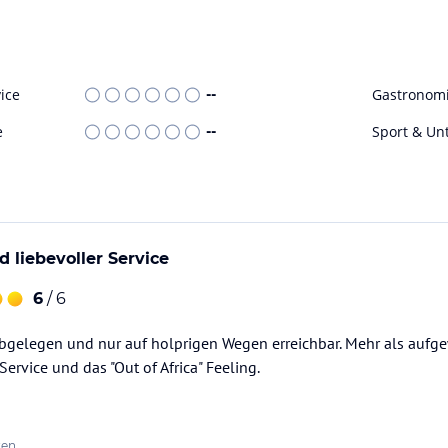
ice
--
Gastronom
e
--
Sport & Un
d liebevoller Service
6
/ 6
 abgelegen und nur auf holprigen Wegen erreichbar. Mehr als auf
Service und das "Out of Africa" Feeling.
ten