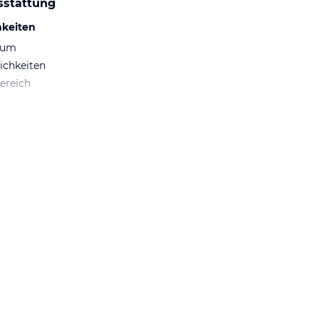
sstattung
hkeiten
aum
ichkeiten
ereich