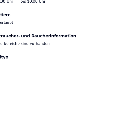
:00 Uhr
bis 10:00 Uhr
tiere
 erlaubt
traucher- und Raucherinformation
erbereiche sind vorhanden
ltyp
e