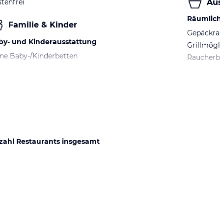
Au
tenfrei
Räumlic
Familie & Kinder
Gepäckr
by- und Kinderausstattung
Grillmögl
ne Baby-/Kinderbetten
Raucherb
zahl Restaurants insgesamt