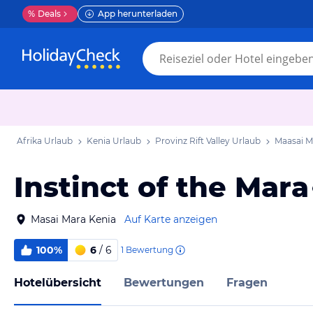
%
Deals
App herunterladen
Afrika Urlaub
Kenia Urlaub
Provinz Rift Valley Urlaub
Maasai M
Instinct of the Mara
Masai Mara Kenia
Auf Karte anzeigen
100%
6
/ 6
1
Bewertung
Hotelübersicht
Bewertungen
Fragen