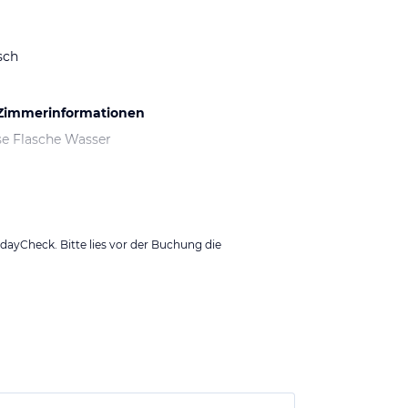
sch
 Zimmerinformationen
se Flasche Wasser
ayCheck. Bitte lies vor der Buchung die