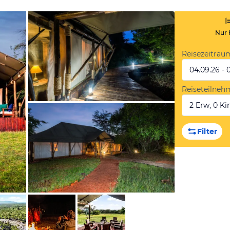
Nur 
Reisezeitrau
04.09.26 - 
Reiseteilneh
2 Erw, 0 Kin
von Expedia
Filter
von Expedia