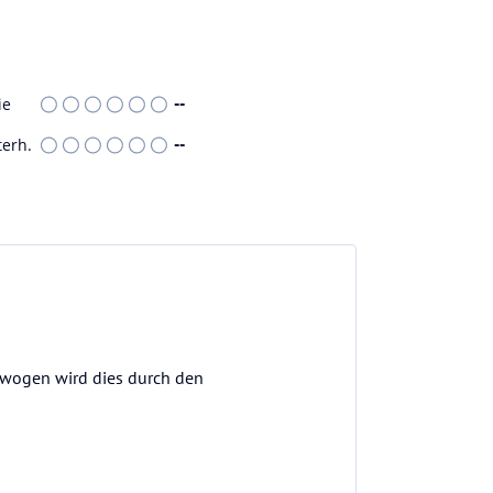
ie
--
terh.
--
gewogen wird dies durch den