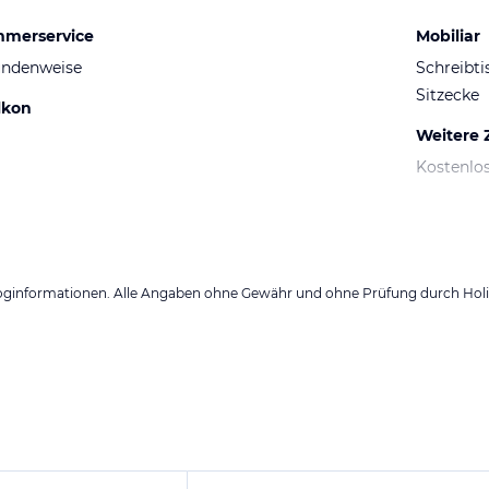
mmerservice
Mobiliar
undenweise
Schreibti
Sitzecke
lkon
Weitere
Kostenlo
loginformationen. Alle Angaben ohne Gewähr und ohne Prüfung durch Holid