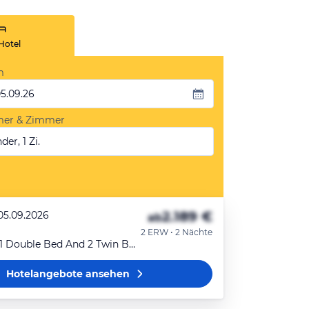
Hotel
m
05.09.26
mer & Zimmer
der, 1 Zi.
2.189 €
 05.09.2026
ab
2 ERW • 2 Nächte
Family Tent (1 Double Bed And 2 Twin Beds) - Package Rate
Hotelangebote
ansehen