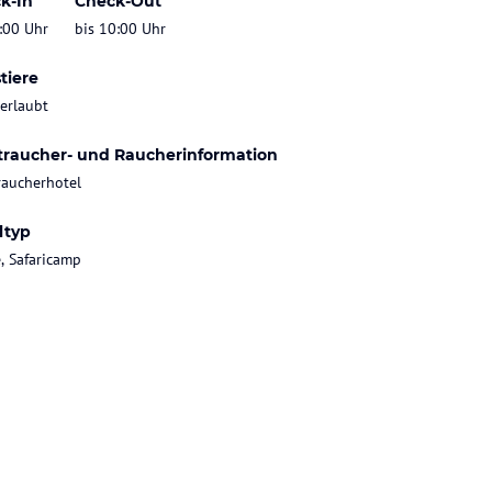
k-In
Check-Out
:00 Uhr
bis 10:00 Uhr
tiere
 erlaubt
traucher- und Raucherinformation
raucherhotel
ltyp
, Safaricamp