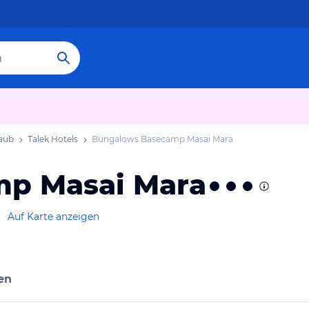
laub
Talek Hotels
Bungalows Basecamp Masai Mara
p Masai Mara
Auf Karte anzeigen
en