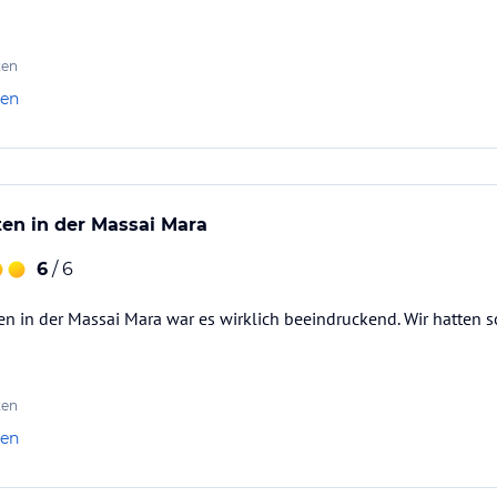
ten
len
ten in der Massai Mara
6
/ 6
en in der Massai Mara war es wirklich beeindruckend. Wir hatten s
ten
len