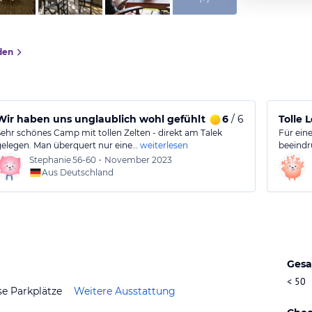
den
Wir haben uns unglaublich wohl gefühlt
6
/ 6
Tolle 
Sehr schönes Camp mit tollen Zelten - direkt am Talek
Für ein
gelegen. Man überquert nur eine…
weiterlesen
beeindr
Stephanie
56-60
•
November 2023
Aus Deutschland
Gesa
< 50
se Parkplätze
Weitere Ausstattung