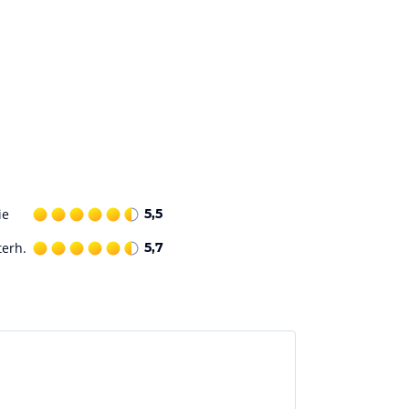
ie
5,5
terh.
5,7