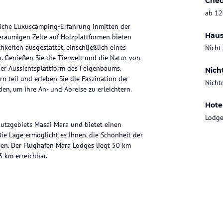
Chec
ab 12
liche Luxuscamping-Erfahrung inmitten der
Haus
räumigen Zelte auf Holzplattformen bieten
eiten ausgestattet, einschließlich eines
Nicht
 Genießen Sie die Tierwelt und die Natur von
der Aussichtsplattform des Feigenbaums.
Nich
 teil und erleben Sie die Faszination der
Nicht
en, um Ihre An- und Abreise zu erleichtern.
Hote
Lodge
utzgebiets Masai Mara und bietet einen
Die Lage ermöglicht es Ihnen, die Schönheit der
ben. Der Flughafen Mara Lodges liegt 50 km
3 km erreichbar.
en mit Strohdächern errichtet und bieten ein
er ein eigenes Badezimmer mit einer
e herum genießen können. Von der Veranda aus
nde Landschaft.