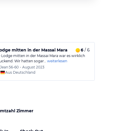
Lodge mitten in der Massai Mara
6
/ 6
Super freun
e Lodge mitten in der Massai Mara war es wirklich
Das Camp liegt
uckend. Wir hatten sogar…
weiterlesen
des Nationalpa
Jean
56-60
•
August 2023
Maria
6
Aus Deutschland
Aus
mtzahl Zimmer