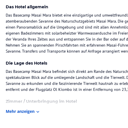
Das Hotel allgemein
Das Basecamp Masai Mara bietet eine einzigartige und umweltfreund
atemberaubenden Savanne des Naturschutzgebiets Masai Mara. Die ge
einen Panoramablick auf die Umgebung und sind mit allen Annehmlichk
eigenen Badezimmers mit solarbeheizter Warmwasserdusche im Freien.
der Veranda Ihres Zeltes aus und entspannen Sie in der Bar oder auf 
Nehmen Sie an spannenden Pirschfahrten mit erfahrenen Masai-Führern
Savanne. Transfers und Transporte können auf Anfrage arrangiert werd
Die Lage des Hotels
Das Basecamp Masai Mara befindet sich direkt am Rande des Natursch
spektakulären Blick auf die umliegende Landschaft und die Tierwelt. 
Savanne zu erkunden und die faszinierende Tierwelt hautnah zu erle
entfernt und der Flugplatz Ol Kiombo ist in einer Entfernung von 23,
Zimmer / Unterbringung im Hotel
Die geräumigen Zelte im Basecamp Masai Mara sind auf Holzplattform
Mehr anzeigen
komfortables und luxuriöses Camping-Erlebnis. Jedes Zelt verfügt üb
solarbeheizten Warmwasserdusche im Freien, wo Sie die Natur um Si
haben Sie einen herrlichen Blick auf den Fluss Talek und die umliege