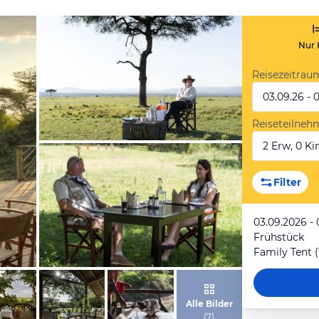
Nur 
Reisezeitrau
03.09.26 - 
Reiseteilneh
2 Erw, 0 Kin
von Expedia
Filter
03.09.2026 -
Frühstück
von Expedia
Alle Bilder
(
7
)