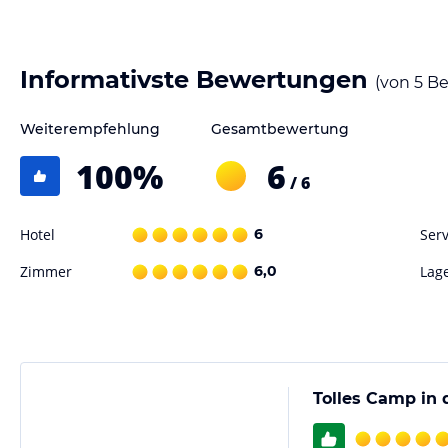
Gastronomie im Hotel
Im Basecamp Masai Mara können Sie Ihre Mahlzeiten im Freien genieße
Informativste Bewertungen
(von
5
Be
atemberaubende Aussicht auf die Savanne genießen. Die Bar des Mas
Getränken, die Sie im Freien genießen können.
Weiterempfehlung
Gesamtbewertung
Sport und Unterhaltung
100
%
6
/ 6
Das Basecamp Masai Mara bietet eine Vielzahl von Aktivitäten, um d
Nehmen Sie an aufregenden Pirschfahrten mit professionellen Masai-Fü
Savanne. Optional können auch Nachtfahrten arrangiert werden, um di
Hotel
6
Serv
Zimmer
6,0
Lag
Hinweis:
Verfasst von HolidayCheck mit Hilfe von KI. Alle Angaben 
verbindlichen
Angebotsdetails
des jeweiligen Veranstalters.
Tolles Camp in