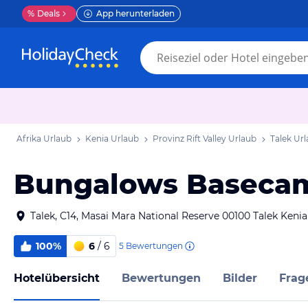
%
Deals
App herunterladen
Afrika Urlaub
Kenia Urlaub
Provinz Rift Valley Urlaub
Talek Ur
Bungalows Basecam
Talek, C14, Masai Mara National Reserve 00100 Talek Kenia
100%
6
/ 6
5
Bewertungen
Hotelübersicht
Bewertungen
Bilder
Frag