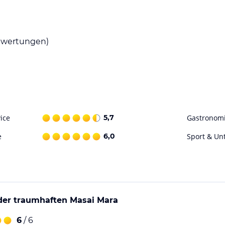
n und die frische Luft und die
wertungen)
ai Mara Basecamp bietet eine große Auswahl an
ie Umgebung und die Tierwelt zu erkunden.
hrern teil und erleben Sie die Faszination der
e Nachtaktivitäten der Tiere zu beobachten.
ice
5,7
Gastronom
e
6,0
Sport & Un
ohne Gewähr. Bitte lies vor der Buchung die
 der traumhaften Masai Mara
6
/ 6