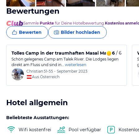
Bewertungen
Sammle
Punkte
für Deine Hotelbewertung.
Kostenlos anmel
Bewerten
Bilder hochladen
Tolles Camp in der traumhaften Masai Mara
6
/ 6
Schön gelegenes Camp am Talek River. Die Lodges liegen
direkt am Fluss und sind in…
weiterlesen
Christian
51-55
•
September 2023
Aus Österreich
Hotel allgemein
Beliebteste Ausstattungen:
Wifi kostenfrei
Pool verfügbar
Kostenlo