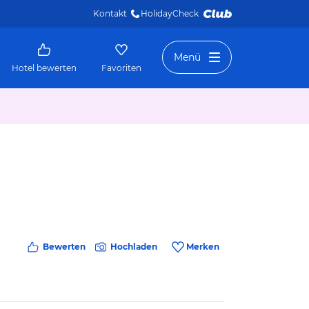
Kontakt
HolidayCheck 
Menü
Hotel bewerten
Favoriten
Bewerten
Hochladen
Merken