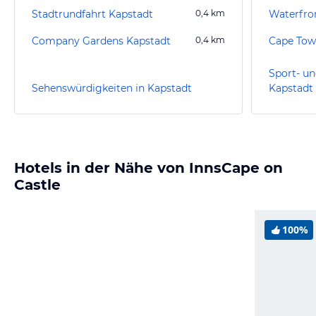
Stadtrundfahrt Kapstadt
0,4
km
Waterfro
Company Gardens Kapstadt
0,4
km
Sport- un
Sehenswürdigkeiten in Kapstadt
Kapstadt
Hotels in der Nähe von InnsCape on
Castle
100%