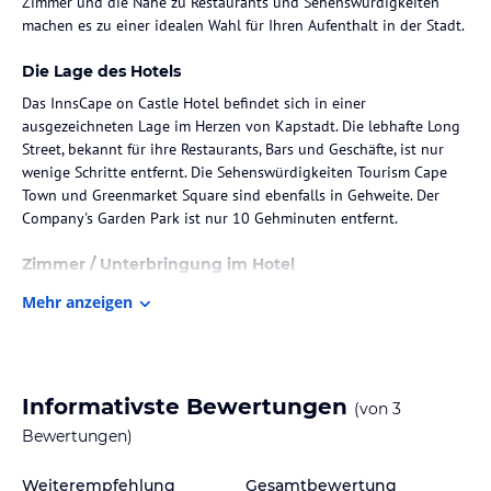
Zimmer und die Nähe zu Restaurants und Sehenswürdigkeiten
machen es zu einer idealen Wahl für Ihren Aufenthalt in der Stadt.
Die Lage des Hotels
Das InnsCape on Castle Hotel befindet sich in einer
ausgezeichneten Lage im Herzen von Kapstadt. Die lebhafte Long
Street, bekannt für ihre Restaurants, Bars und Geschäfte, ist nur
wenige Schritte entfernt. Die Sehenswürdigkeiten Tourism Cape
Town und Greenmarket Square sind ebenfalls in Gehweite. Der
Company's Garden Park ist nur 10 Gehminuten entfernt.
Zimmer / Unterbringung im Hotel
Die Zimmer im InnsCape on Castle Hotel sind klimatisiert und
Mehr anzeigen
verfügen über einen Flachbild-TV, eine Mikrowelle und eine
Minibar. Das eigene Bad ist mit einer ebenerdigen Dusche
ausgestattet und ein Haartrockner steht zur Verfügung. WLAN
nutzen Sie in allen Bereichen des Hotels kostenfrei.
Informativste Bewertungen
(von
3
Gastronomie im Hotel
Bewertungen)
Im InnsCafe wird ein leckeres Frühstück serviert, um Ihren Tag in
Weiterempfehlung
Gesamtbewertung
Kapstadt gut zu beginnen. In der Umgebung des Hotels finden Sie