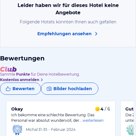
Leider haben wir für dieses Hotel keine
Angebote
Folgende Hotels könnten Ihnen auch gefallen
Empfehlungen ansehen
Bewertungen
Sammle
Punkte
für Deine Hotelbewertung.
Kostenlos anmelden
Bewerten
Bilder hochladen
Okay
4
/ 6
Gute
Ich bekomme eine schlechte Bewertung. Das
Die Z
Personal war absolut wundervoll, der…
weiterlesen
unter
Michal
31-35
•
Februar 2024