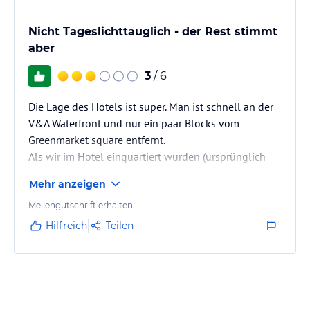
Nicht Tageslichttauglich - der Rest stimmt
aber
3
/ 6
Die Lage des Hotels ist super. Man ist schnell an der
V&A Waterfront und nur ein paar Blocks vom
Greenmarket square entfernt.
Als wir im Hotel einquartiert wurden (ursprünglich
buchten wir das Schwesterhotel "The New Tulbagh")
Mehr anzeigen
war dieses gerade frisch renoviert worden, was sich
im Baudreck im Zimmer widerspiegelte. Selbst nach
Meilengutschrift erhalten
Bitte erneut (vor allem das Bad) zu reinigen, wurde es
Hilfreich
Teilen
nicht besser. Stattdessen wurde der Schmutz auf
unsere Kulturtaschen gefegt. Eine Entschuldigung
kam da nicht. Für 3 Leute im Zimmer…