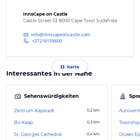
InnsCape on Castle
Castle Street 53 8000 Cape Town Südafrika
info@innscapeoncastle.com
+27218159600
Karte
Interessantes in der Nähe
Sehenswürdigkeiten
Spor
Zentrum Kapstadt
0,2
km
Bo-Kaap
0,3
km
Township
St. Georges Cathedral
0,4
km