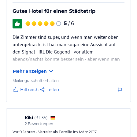
Gutes Hotel für einen Städtetrip
5
/ 6
Die Zimmer sind super, und wenn man weiter oben
untergebracht ist hat man sogar eine Aussicht auf
den Signal Hill. Die Gegend - vor allem
abends/nachts könnte besser sein - aber wenn man
sich ein uber zum Hotel bestellt und sich wieder
Mehr anzeigen
zurückbringen lässt ist auch das egal :) insgesamt ist
die Lage aber ok! Das Frühstück ist ausreichend. Für
Meilengutschrift erhalten
einen Städtetrip kann man das Hotel aber jedenfalls
Hilfreich
Teilen
empfehlen!
Kiki
(
31-35
)
2
Bewertungen
Vor 9 Jahren • Verreist als Familie im März 2017