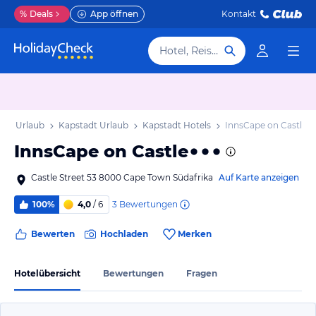
%
Deals
App öffnen
Kontakt
Hotel, Reiseziel
kap Urlaub
Kapstadt Urlaub
Kapstadt Hotels
InnsCape on Castle
InnsCape on Castle
Castle Street 53 8000 Cape Town Südafrika
Auf Karte anzeigen
3
Bewertungen
100%
4,0
/ 6
Bewerten
Hochladen
Merken
Hotelübersicht
Bewertungen
Fragen