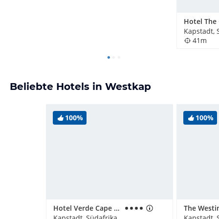
Kapstadt, 
41m
Beliebte Hotels in Westkap
100%
100%
Hotel Verde Cape Town Airport
Kapstadt, Südafrika
Kapstadt, 