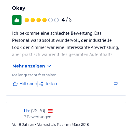
Okay
4
/ 6
Ich bekomme eine schlechte Bewertung. Das
Personal war absolut wundervoll, der industrielle
Look der Zimmer war eine interessante Abwechslung,
aber praktisch während des gesamten Aufenthalts
ging der unangenehme Geruch einer Klärgrube vom
Mehr anzeigen
Badezimmer aus. Die Belüftung half nicht und die
eingeschaltete Klimaanlage half nur teilweise.
Meilengutschrift erhalten
Hilfreich
Teilen
Liz
(
26-30
)
7
Bewertungen
Vor 8 Jahren • Verreist als Paar im März 2018