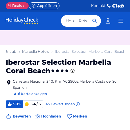
%
Deals
App öffnen
Kontakt
Hotel, Reiseziel
la Urlaub
Marbella Hotels
Iberostar Selection Marbella Coral Beach
Iberostar Selection Marbella
Coral Beach
Carretera Nacional 340, Km 176 29602 Marbella Costa del Sol
Spanien
Auf Karte anzeigen
145
Bewertungen
99%
5,4
/ 6
Bewerten
Hochladen
Merken