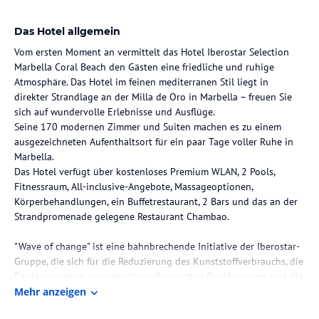
Das Hotel allgemein
Vom ersten Moment an vermittelt das Hotel Iberostar Selection
Marbella Coral Beach den Gästen eine friedliche und ruhige
Atmosphäre. Das Hotel im feinen mediterranen Stil liegt in
direkter Strandlage an der Milla de Oro in Marbella – freuen Sie
sich auf wundervolle Erlebnisse und Ausflüge.
Seine 170 modernen Zimmer und Suiten machen es zu einem
ausgezeichneten Aufenthaltsort für ein paar Tage voller Ruhe in
Marbella.
Das Hotel verfügt über kostenloses Premium WLAN, 2 Pools,
Fitnessraum, All-inclusive-Angebote, Massageoptionen,
Körperbehandlungen, ein Buffetrestaurant, 2 Bars und das an der
Strandpromenade gelegene Restaurant Chambao.
"Wave of change" ist eine bahnbrechende Initiative der Iberostar-
Gruppe, die sich für die Reduzierung des Kunststoffverbrauchs, die
Förderung eines verantwortungsbewussten Fischkonsums und die
Verbesserung der Gesundheit der Küstengebiete einsetzt.
Mehr anzeigen