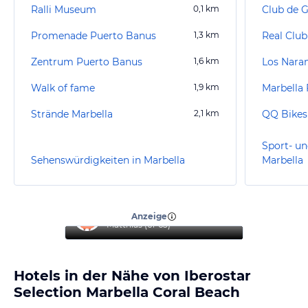
Ralli Museum
0,1
km
Club de G
Promenade Puerto Banus
1,3
km
Real Club
Zentrum Puerto Banus
1,6
km
Los Naran
Walk of fame
1,9
km
Marbella 
Strände Marbella
2,1
km
QQ Bikes
Sport- un
Sehenswürdigkeiten in Marbella
Marbella
“
The Best Delphin!
”
Anzeige
Matthias
(
61-65
)
Hotels in der Nähe von Iberostar
Selection Marbella Coral Beach