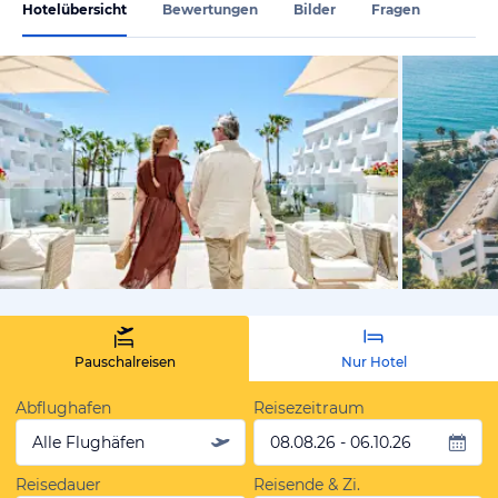
Hotelübersicht
Bewertungen
Bilder
Fragen
vom Hotelie
Pauschalreisen
Nur Hotel
Abflughafen
Reisezeitraum
Alle Flughäfen
08.08.26 - 06.10.26
Reisedauer
Reisende & Zi.