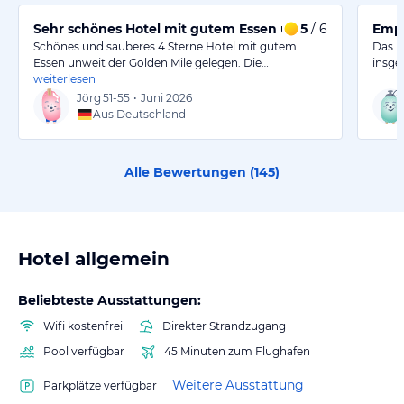
Sehr schönes Hotel mit gutem Essen und freundlichem P
5
/ 6
Empf
Schönes und sauberes 4 Sterne Hotel mit gutem
Das I
Essen unweit der Golden Mile gelegen. Die…
insge
weiterlesen
Jörg
51-55
•
Juni 2026
Aus Deutschland
Alle Bewertungen (
145
)
Hotel allgemein
Beliebteste Ausstattungen:
Wifi kostenfrei
Direkter Strandzugang
Pool verfügbar
45 Minuten zum Flughafen
Weitere Ausstattung
Parkplätze verfügbar