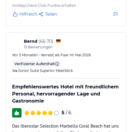
Hoteliers-/Veranstalter-/Kataloginformationen. Alle Angaben
HolidayCheck Club-Punkte erhalten
ohne Gewähr und ohne Prüfung durch HolidayCheck. Bitte
Hilfreich
Teilen
lies vor der Buchung die verbindlichen
Angebotsdetails
des
jeweiligen Veranstalters.
Bernd
(
66-70
)
13
Bewertungen
Vor 3 Monaten • Verreist als Paar im Mai 2026
Verifizierter Aufenthalt
Junior Suite Superior Meerblick
Empfehlenswertes Hotel mit freundlichem
Personal, hervorragender Lage und
Gastronomie
5
/ 6
Das Iberostar Selection Marbella Coral Beach hat uns