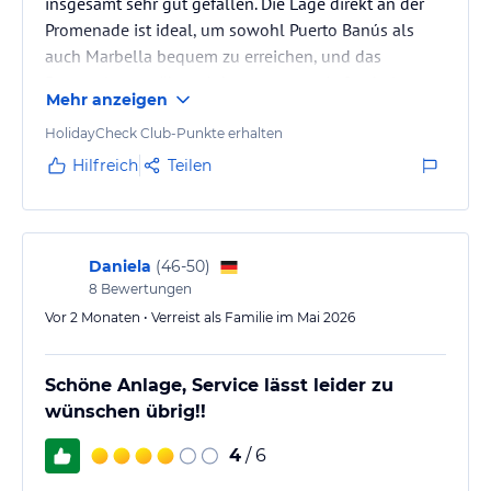
insgesamt sehr gut gefallen. Die Lage direkt an der
Promenade ist ideal, um sowohl Puerto Banús als
auch Marbella bequem zu erreichen, und das
Personal war während des gesamten Aufenthalts
Mehr anzeigen
freundlich und aufmerksam. Die Zimmer waren
gepflegt und die Atmosphäre angenehm entspannt.
HolidayCheck Club-Punkte erhalten
Hilfreich
Teilen
Daniela
(
46-50
)
8
Bewertungen
Vor 2 Monaten • Verreist als Familie im Mai 2026
Schöne Anlage, Service lässt leider zu
wünschen übrig!!
4
/ 6