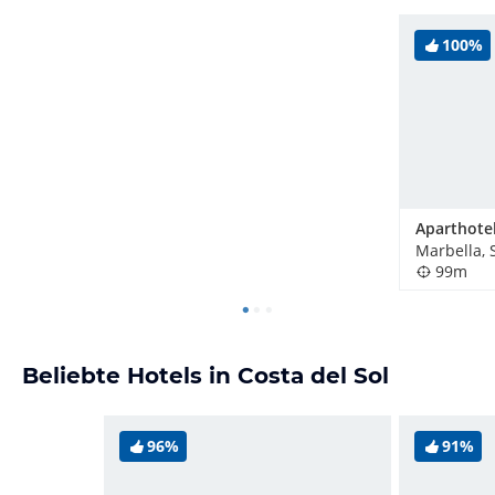
100%
Marbella, 
99m
Beliebte Hotels in Costa del Sol
96%
91%