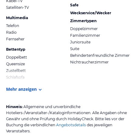
Kabel-TV
Safe
Satelliten-TV
Weckservice/Wecker
Multimedia
Zimmertypen
Telefon
Doppelzimmer
Radio
Familienzimmer
Fernseher
Juniorsuite
Suite
Bettentyp
Behindertenfreundliche Zimmer
Doppelbett
Nichtraucherzimmer
Queensize
Zustellbett
Schlafsofa
Mehr anzeigen
Hinweis:
Allgemeine und unverbindliche
Hoteliers-/Veranstalter-/Kataloginformationen. Alle Angaben ohne
Gewähr und ohne Prüfung durch HolidayCheck. Bitte lies vor der
Buchung die verbindlichen
Angebotsdetails
des jeweiligen
Veranstalters.