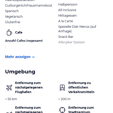
Halbpension
Gutbürgerlich/Hausmannskost
All Inclusive
Spanisch
Mittagessen
Vegetarisch
A la Carte
Glutenfrei
Spezielle Diät-Menüs (auf
Anfrage)
Cafe
Snack Bar
Anzahl Cafes insgesamt
Allergiker Speisen
1
Mehr anzeigen
Umgebung
Entfernung zum
Entfernung zu
nächstgelegenen
öffentlichen
Flughafen
Verkehrsmitteln
< 50 km
< 200 m
Entfernung zum
Entfernung zum
nächstgelegenen
Stadtzentrum