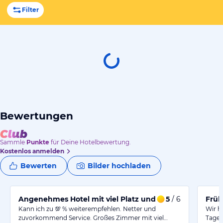
Filter
Bewertungen
Sammle
Punkte
für Deine Hotelbewertung.
Kostenlos anmelden
Bewerten
Bilder hochladen
Angenehmes Hotel mit viel Platz und nettem Empfang
5
/ 6
Früh
Kann ich zu 💯 % weiterempfehlen. Netter und
Wir h
zuvorkommend Service. Großes Zimmer mit viel…
Tage 