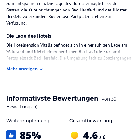
zum Entspannen ein. Die Lage des Hotels ermöglicht es den
Gästen, die Kureinrichtungen von Bad Hersfeld und das Kloster
Hersfeld zu erkunden. Kostenlose Parkplätze stehen zur
Verfügung.
Die Lage des Hotels
Die Hotelpension Vitalis befindet sich in einer ruhigen Lage am
Waldrand und bietet einen herrlichen Blick auf die Kur- und
Festspielstadt Bad Hersfeld. Die Umgebung lädt zu Spaziergängen
und Erkundungen ein. In der Nähe befinden sich auch die
Mehr anzeigen
Kureinrichtungen von Bad Hersfeld sowie das beeindruckende
Kloster Hersfeld.
Zimmer / Unterbringung im Hotel
Informativste Bewertungen
(von
36
Die Zimmer in der Hotelpension Vitalis sind komfortabel und
gemütlich eingerichtet und verfügen über extra lange Betten,
Bewertungen)
kostenfreies WLAN und einen Flachbild-Kabel-TV mit Sky-Kanälen.
Besonderes Augenmerk wird auf den Umweltschutz gelegt, daher
Weiterempfehlung
Gesamtbewertung
sind die Zimmer mit Einrichtungen zum Wasser- und Stromsparen
85
%
4,6
ausgestattet. Die Solarheizung und die Regenwasserspülung
/ 6
tragen zur Nachhaltigkeit bei. Die natürlichen Möbel, darunter