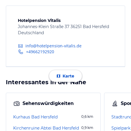
Hotelpension Vitalis
Johannes-Klein Straße 37 36251 Bad Hersfeld
Deutschland
info@hotelpension-vitalis.de
+49662192920
Karte
Interessantes in der Nähe
Sehenswürdigkeiten
Spor
Kurhaus Bad Hersfeld
0,6
km
Stadtrun
Kirchenruine Abtei Bad Hersfeld
0,9
km
Spielpark