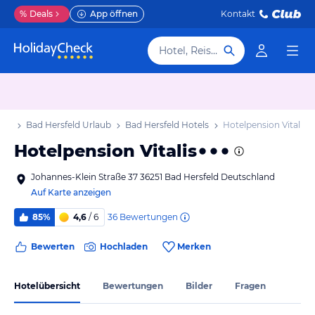
%
Deals
App öffnen
Kontakt
Hotel, Reiseziel
aub
Bad Hersfeld Urlaub
Bad Hersfeld Hotels
Hotelpension Vitalis
Hotelpension Vitalis
Johannes-Klein Straße 37 36251 Bad Hersfeld Deutschland
Auf Karte anzeigen
36
Bewertungen
85%
4,6
/ 6
Bewerten
Hochladen
Merken
Hotelübersicht
Bewertungen
Bilder
Fragen