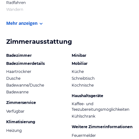
Radfahren
Wandern
Mehr anzeigen
Zimmerausstattung
Badezimmer
Minibar
Badezimmerdetails
Mobiliar
Haartrockner
Küche
Dusche
Schreibtisch
Badewanne/Dusche
Kochnische
Badewanne
Haushaltsgeräte
Zimmerservice
Kaffee- und
Teezubereitungsmöglichkeiten
Verfügbar
Kühlschrank
Klimatisierung
Weitere Zimmerinformationen
Heizung
Feuermelder