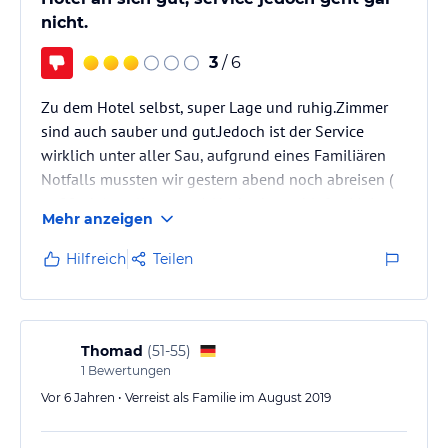
nicht.
3
/ 6
Zu dem Hotel selbst, super Lage und ruhig.Zimmer
sind auch sauber und gut.Jedoch ist der Service
wirklich unter aller Sau, aufgrund eines Familiären
Notfalls mussten wir gestern abend noch abreisen (
ca.20 uhr), wollten nur 1 Nacht dort schlafen.Mein
Mehr anzeigen
Mann hatte sogar dem Hotel gestern abend noch
eine email geschickt und überweiste die Rechnung
Hilfreich
Teilen
direkt heute Morgen.Nachdem der Hotelbesitzer
diese schickte ohne ein Wort !!!! Der Mann dort total
unfreundlich,versuchte mein Mann anzurufen, wir
waren jedoch bei meiner…
Thomad
(
51-55
)
1
Bewertungen
Vor 6 Jahren • Verreist als Familie im August 2019