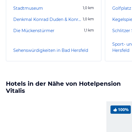
Stadtmuseum
1,0
km
Denkmal Konrad Duden & Konrad Zuse
1,0
km
Kegelspi
Die Mückenstürmer
1,1
km
Schlitze
Sport- un
Sehenswürdigkeiten in Bad Hersfeld
Hersfeld
Hotels in der Nähe von Hotelpension
Vitalis
100%