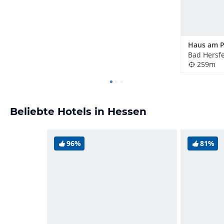
Haus am P
Bad Hersfe
259m
Beliebte Hotels in Hessen
96%
81%