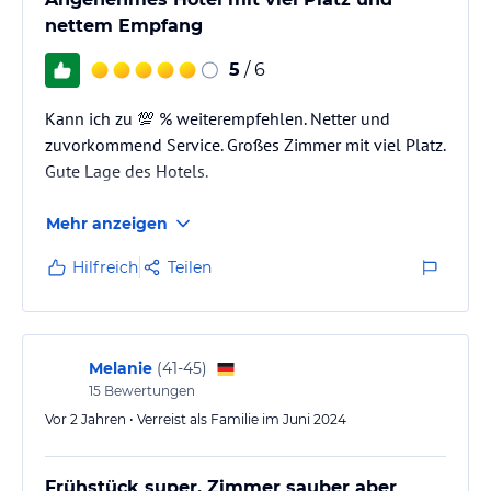
nettem Empfang
Hinweis:
Verfasst von HolidayCheck mit Hilfe von KI. Alle
Angaben ohne Gewähr. Bitte lies vor der Buchung die
5
/ 6
verbindlichen
Angebotsdetails
des jeweiligen Veranstalters.
Kann ich zu 💯 % weiterempfehlen. Netter und
zuvorkommend Service. Großes Zimmer mit viel Platz.
Gute Lage des Hotels.
Mehr anzeigen
Hilfreich
Teilen
Melanie
(
41-45
)
15
Bewertungen
Vor 2 Jahren • Verreist als Familie im Juni 2024
Frühstück super, Zimmer sauber aber