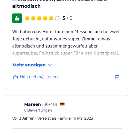
altmodisch
5
/ 6
Wir haben das Hotel für einen Messebesuch für zwei
Tage gebucht, dafür war es super, Zimmer etwas
altmodisch und zusammengewürfelt aber
supersauber, Frühstück super. Für einen Kurztrip toll,
für eine ganze Woche würde ich mir jetzt ein
Mehr anzeigen
moderneres Hotel wünschen.
Hilfreich
Teilen
Mareen
(
36-40
)
6
Bewertungen
Vor 3 Jahren • Verreist als Familie im Mai 2023