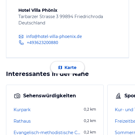
Hotel Villa Phönix
Tarbarzer Strasse 3 99894 Friedrichroda
Deutschland
info@hotel-villa-phoenix.de
+493623200880‎
Karte
Interessantes in der Nähe
Sehenswürdigkeiten
Spor
Kurpark
0,2
km
Rathaus
0,2
km
Freizeitb
Evangelisch-methodistische Christuskirche
0,2
km
Sommerro