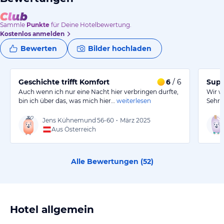
Sammle
Punkte
für Deine Hotelbewertung.
Kostenlos anmelden
Bewerten
Bilder hochladen
Geschichte trifft Komfort
6
/ 6
Supe
Auch wenn ich nur eine Nacht hier verbringen durfte,
Wir wa
bin ich über das, was mich hier…
weiterlesen
Sehr 
Jens Kühnemund
56-60
•
März 2025
Aus Österreich
Alle Bewertungen (
52
)
Hotel allgemein