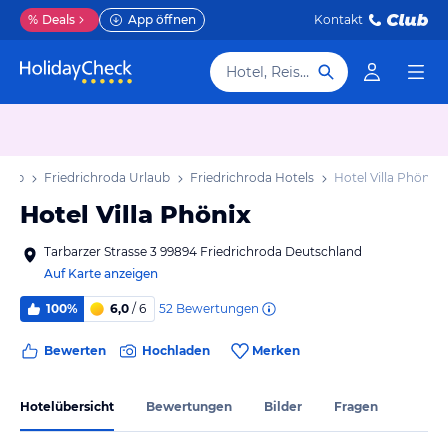
%
Deals
App öffnen
Kontakt
Hotel, Reiseziel
laub
Friedrichroda Urlaub
Friedrichroda Hotels
Hotel Villa Phönix
Hotel Villa Phönix
Tarbarzer Strasse 3 99894 Friedrichroda Deutschland
Auf Karte anzeigen
52
Bewertungen
100%
6,0
/ 6
Bewerten
Hochladen
Merken
Hotelübersicht
Bewertungen
Bilder
Fragen