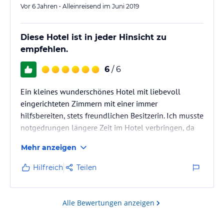
Vor 6 Jahren • Alleinreisend im Juni 2019
Diese Hotel ist in jeder Hinsicht zu
empfehlen.
6
/ 6
Ein kleines wunderschönes Hotel mit liebevoll
eingerichteten Zimmern mit einer immer
hilfsbereiten, stets freundlichen Besitzerin. Ich musste
notgedrungen längere Zeit im Hotel verbringen, da
mein Mann in Walthershausen/ Friedrichroda im
Mehr anzeigen
Krankenhaus lag. Ein besseres Hotel hätte ich nicht
finden können. Ein sehr abwechslungsreiches
Hilfreich
Teilen
Frühstück in bester Qualität war der richtige Start in
den Tag. Die Lage des Hotels ist ideal, gleich neben
dem Kurpark , nicht weit entfernt von der Haltestelle
Alle Bewertungen anzeigen
der Thüringer…