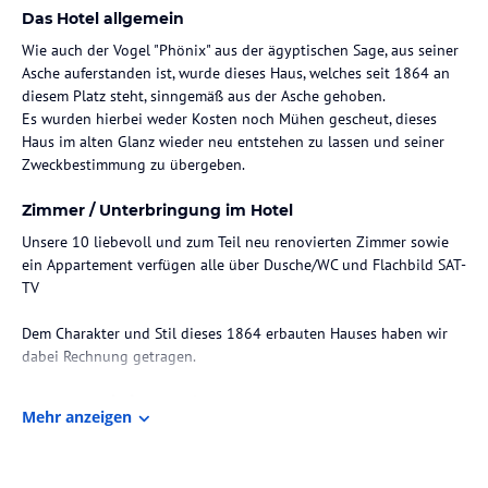
Das Hotel allgemein
Wie auch der Vogel "Phönix" aus der ägyptischen Sage, aus seiner
Asche auferstanden ist, wurde dieses Haus, welches seit 1864 an
diesem Platz steht, sinngemäß aus der Asche gehoben.
Es wurden hierbei weder Kosten noch Mühen gescheut, dieses
Haus im alten Glanz wieder neu entstehen zu lassen und seiner
Zweckbestimmung zu übergeben.
Zimmer / Unterbringung im Hotel
Unsere 10 liebevoll und zum Teil neu renovierten Zimmer sowie
ein Appartement verfügen alle über Dusche/WC und Flachbild SAT-
TV
Dem Charakter und Stil dieses 1864 erbauten Hauses haben wir
dabei Rechnung getragen.
Gastronomie im Hotel
Mehr anzeigen
In der Villa Phönix stehen geschmackvoll eingerichtete
Räumlichkeiten mit Ausschanktheke sowie ein kleiner Garten mit
Grill für bis zu 35 Personen für Ihre Familien-, Geschäfts- oder