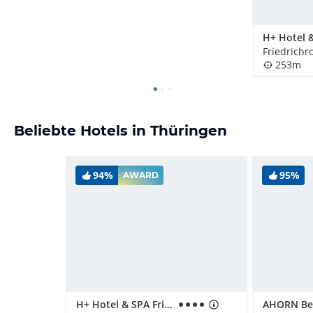
Friedrichr
253m
Beliebte Hotels in Thüringen
94%
95%
AWARD
H+ Hotel & SPA Friedrichroda