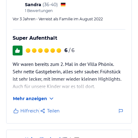
Sandra
(
36-40
)
1
Bewertungen
Vor 3 Jahren • Verreist als Familie im August 2022
Super Aufenthalt
6
/ 6
Wir waren bereits zum 2. Mal in der Villa Phönix.
Sehr nette Gastgeberin, alles sehr sauber. Frühstück
ist sehr lecker, mit immer wieder kleinen Highlights.
Auch für unsere Kinder war es toll dort.
An und Abreise recht unkompliziert, ohne Probleme.
Mehr anzeigen
Frau Spieß u Team machen einen guten Job
Zudem immer noch ein paar tolle Tipps auf Lager
Hilfreich
Teilen
Wir kommen gerne wieder hierher.