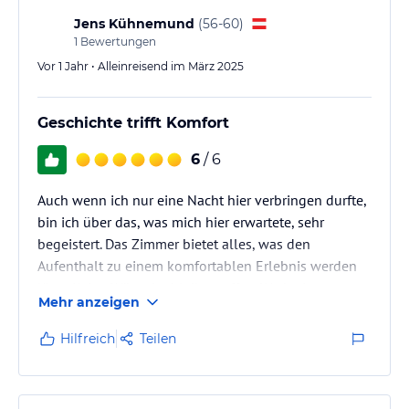
Jens Kühnemund
(
56-60
)
1
Bewertungen
Vor 1 Jahr • Alleinreisend im März 2025
Geschichte trifft Komfort
6
/ 6
Auch wenn ich nur eine Nacht hier verbringen durfte,
bin ich über das, was mich hier erwartete, sehr
begeistert. Das Zimmer bietet alles, was den
Aufenthalt zu einem komfortablen Erlebnis werden
lässt. Keine Wünsche bleiben offen. Weder in
Mehr anzeigen
Kommunikation noch in Atmosphäre und Preis-
Leistungsverhältnis. Danke und gern wieder!!!
Hilfreich
Teilen