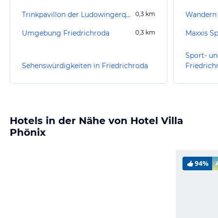
Trinkpavillon der Ludowingerquelle im Kurpark
0,3
km
Wandern 
Umgebung Friedrichroda
0,3
km
Maxxis S
Sport- un
Sehenswürdigkeiten in Friedrichroda
Friedrich
Hotels in der Nähe von Hotel Villa
Phönix
94%