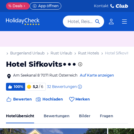
%
Deals
App öffnen
Kontakt
Hotel, Reiseziel
aub
Burgenland Urlaub
Rust Urlaub
Rust Hotels
Hotel Sifkovits
Hotel Sifkovits
Am Seekanal 8 7071 Rust Österreich
Auf Karte anzeigen
32
Bewertungen
100%
5,2
/ 6
Bewerten
Hochladen
Merken
Hotelübersicht
Bewertungen
Bilder
Fragen