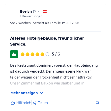
sonst soviel an Schönheit und Herzlichkeit, dass ich
es…
Evelyn
(
71+
)
1
Bewertungen
Vor 2 Wochen • Verreist als Familie im Juli 2026
Älteres Hotelgebäude, freundlicher
Service.
5
/ 6
Das Restaurant dominiert vorerst, der Haupteingang
ist dadurch verdeckt. Der angepriesene Park war
leider wegen der Trockenheit nicht sehr attraktiv.
Unser Zimmer mit Balkon war sauber und in
Ordnung, als "Temperaturregler" diente ein Ventilator.
Mehr anzeigen
Wir wurden freundlich bedient, insgesamt war das
Hotel für unseren Urlaub gut geeignet.
Hilfreich
Teilen