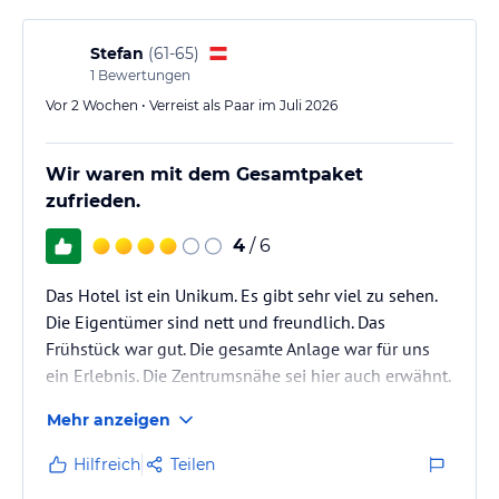
Stefan
(
61-65
)
1
Bewertungen
Vor 2 Wochen • Verreist als Paar im Juli 2026
Wir waren mit dem Gesamtpaket
zufrieden.
4
/ 6
Das Hotel ist ein Unikum. Es gibt sehr viel zu sehen.
Die Eigentümer sind nett und freundlich. Das
Frühstück war gut. Die gesamte Anlage war für uns
ein Erlebnis. Die Zentrumsnähe sei hier auch erwähnt.
Im Sommer sind manche Zimmer etwas warm - uns
Mehr anzeigen
hat es aber nicht gestört.
Hilfreich
Teilen