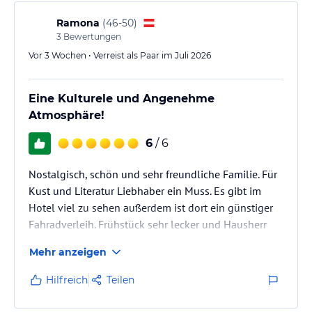
Ramona
(
46-50
)
3
Bewertungen
Vor 3 Wochen • Verreist als Paar im Juli 2026
Eine Kulturele und Angenehme
Atmosphäre!
6
/ 6
Nostalgisch, schön und sehr freundliche Familie. Für
Kust und Literatur Liebhaber ein Muss. Es gibt im
Hotel viel zu sehen außerdem ist dort ein günstiger
Fahradverleih. Frühstück sehr lecker und Hausherr
gibt für den Tag ein Zitat mit auf den Weg. Für Kinder
Mehr anzeigen
sehr viele Tretttektoren gesehen und Hunde sind
auch willkommen. Wie gesagt es ist ein älteres Hotel,
Hilfreich
Teilen
dadurch gibt es keine Klimaanlage und zum Duschen
muss man in die Badewanne hinein.Aber es bietet