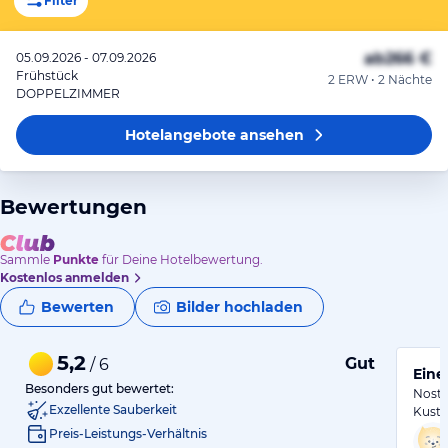
Filter
ab
266 €
05.09.2026 - 07.09.2026
Frühstück
2 ERW • 2 Nächte
DOPPELZIMMER
Hotelangebote
ansehen
Bewertungen
Sammle
Punkte
für Deine Hotelbewertung.
Kostenlos anmelden
Bewerten
Bilder hochladen
5,2
Gut
/ 6
Eine
Besonders gut bewertet:
Nosta
Exzellente Sauberkeit
Kust 
Preis-Leistungs-Verhältnis