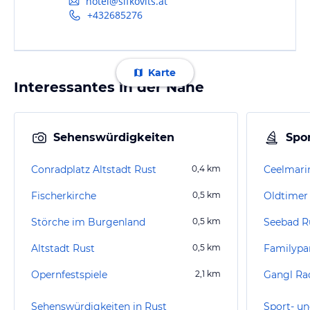
hotel@sifkovits.at
+432685276
Karte
Interessantes in der Nähe
Sehenswürdigkeiten
Spor
Conradplatz Altstadt Rust
0,4
km
Ceelmarin
Fischerkirche
0,5
km
Oldtimer 
Störche im Burgenland
0,5
km
Seebad R
Altstadt Rust
0,5
km
Familypa
Opernfestspiele
2,1
km
Gangl Ra
Sehenswürdigkeiten in Rust
Sport- un