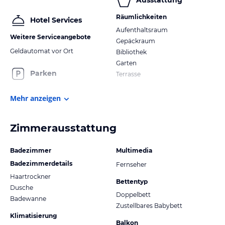
Ausstattung
Räumlichkeiten
Hotel Services
Aufenthaltsraum
Weitere Serviceangebote
Gepäckraum
Geldautomat vor Ort
Bibliothek
Garten
Parken
Terrasse
Mehr anzeigen
Zimmerausstattung
Badezimmer
Multimedia
Badezimmerdetails
Fernseher
Haartrockner
Bettentyp
Dusche
Doppelbett
Badewanne
Zustellbares Babybett
Klimatisierung
Balkon