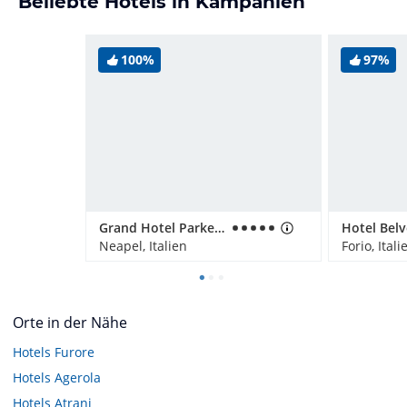
Beliebte Hotels in Kampanien
100%
97%
Grand Hotel Parker's
Hotel Bel
Neapel, Italien
Forio, Itali
Orte in der Nähe
Hotels
Furore
Hotels
Agerola
Hotels
Atrani