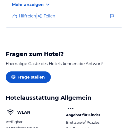
Mehr anzeigen
Kein Lift, Hundegebell und gejaule die ganze Nacht
durch.
Hilfreich
Teilen
Lassen sie sich nicht in die Zimmer 319 und 320
abschieben, sind ganz einfache Dachkammern.
Fragen zum Hotel?
Ehemalige Gäste des Hotels kennen die Antwort!
Frage stellen
Hotelausstattung Allgemein
WLAN
Angebot für Kinder
Verfügbar
Brettspiele/ Puzzles