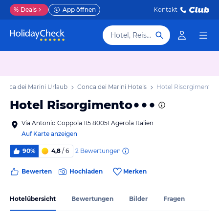
%
Deals
App öffnen
Kontakt
Hotel, Reiseziel
Conca dei Marini Urlaub
Conca dei Marini Hotels
Hotel Risorgimento
Hotel Risorgimento
Via Antonio Coppola 115 80051 Agerola Italien
Auf Karte anzeigen
2
Bewertungen
90%
4,8
/ 6
Bewerten
Hochladen
Merken
Hotelübersicht
Bewertungen
Bilder
Fragen