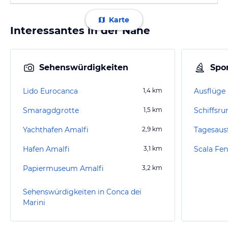
Karte
Interessantes in der Nähe
Sehenswürdigkeiten
Spor
Lido Eurocanca
1,4
km
Smaragdgrotte
1,5
km
Schiffsru
Yachthafen Amalfi
2,9
km
Tagesaus
Hafen Amalfi
3,1
km
Scala Fen
Papiermuseum Amalfi
3,2
km
Sehenswürdigkeiten in Conca dei
Marini