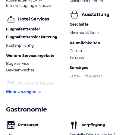
Kostenloser WLAN-
Spielbereich Innen
Internetzugang inklusive
Ausstattung
Hotel Services
Geschäfte
Flughafentransfer
Minimarkt/Kiosk
Flughafentransfer Nutzung
Räumlichkeiten
Kostenpflichtig
Garten
Weitere Serviceangebote
Terrasse
Bügelservice
Sonstiges
Devisenwechsel
Erste-Hilfe-Kasten
Familie & Kinder
Mehr anzeigen
Gastronomie
Restaurant
Verpflegung
Spezielle Diät-Menüs (auf