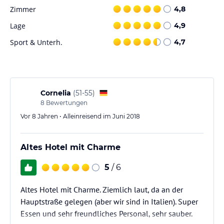
Angaben ohne Gewähr. Bitte lies vor der Buchung die
Zimmer
4,8
verbindlichen
Angebotsdetails
des jeweiligen Veranstalters.
Lage
4,9
Sport & Unterh.
4,7
Cornelia
(
51-55
)
8
Bewertungen
Vor 8 Jahren • Alleinreisend im Juni 2018
Altes Hotel mit Charme
5
/ 6
Altes Hotel mit Charme. Ziemlich laut, da an der
Hauptstraße gelegen (aber wir sind in Italien). Super
Essen und sehr freundliches Personal, sehr sauber.