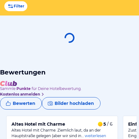
Filter
Bewertungen
Sammle
Punkte
für Deine Hotelbewertung.
Kostenlos anmelden
Bewerten
Bilder hochladen
Altes Hotel mit Charme
5
/ 6
Einf
Altes Hotel mit Charme. Ziemlich laut, da an der
Zusta
Hauptstraße gelegen (aber wir sind in…
weiterlesen
Einge