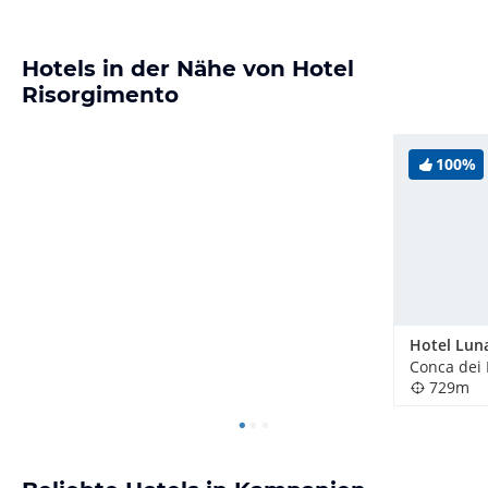
Hotels in der Nähe von Hotel
Risorgimento
100%
Conca dei M
729m