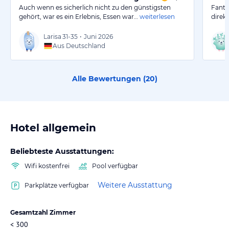
Auch wenn es sicherlich nicht zu den günstigsten
Fanta
gehört, war es ein Erlebnis, Essen war…
weiterlesen
direk
Larisa
31-35
•
Juni 2026
Aus Deutschland
Alle Bewertungen (
20
)
Hotel allgemein
Beliebteste Ausstattungen:
Wifi kostenfrei
Pool verfügbar
Weitere Ausstattung
Parkplätze verfügbar
Gesamtzahl Zimmer
< 300