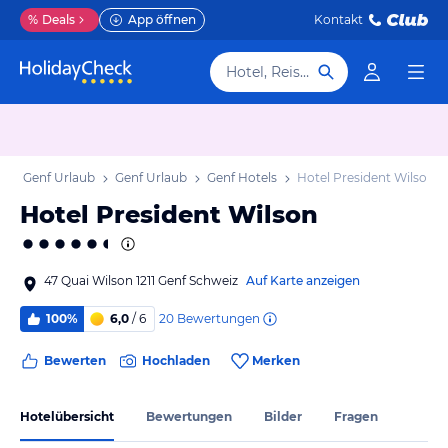
%
Deals
App öffnen
Kontakt
Hotel, Reiseziel
ton Genf Urlaub
Genf Urlaub
Genf Hotels
Hotel President Wilson
Hotel President Wilson
47 Quai Wilson 1211 Genf Schweiz
Auf Karte anzeigen
20
Bewertungen
100%
6,0
/ 6
Bewerten
Hochladen
Merken
Hotelübersicht
Bewertungen
Bilder
Fragen