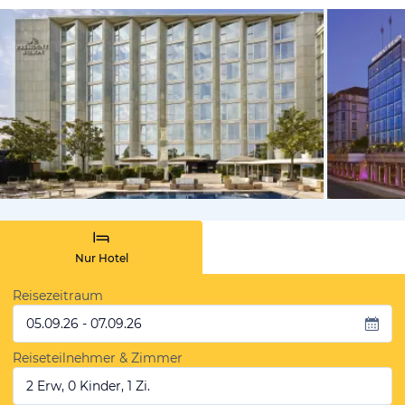
vom Hotelie
Nur Hotel
Reisezeitraum
05.09.26 - 07.09.26
Reiseteilnehmer & Zimmer
2 Erw, 0 Kinder, 1 Zi.