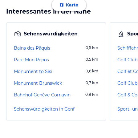
Karte
Interessantes in der Nähe
Sehenswürdigkeiten
Spor
Bains des Pâquis
0,5
km
Schifffah
Parc Mon Repos
0,5
km
Golf Clu
Monument to Sisi
0,6
km
Golf et C
Monument Brunswick
0,7
km
Golf Club
Bahnhof Genève-Cornavin
0,8
km
Sehenswürdigkeiten in Genf
Sport- un