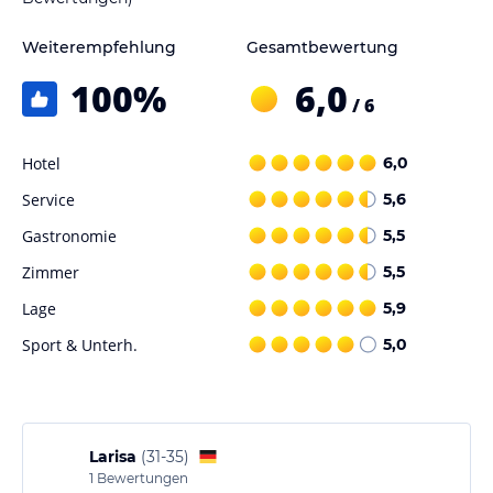
Weiterempfehlung
Gesamtbewertung
100
%
6,0
/ 6
Hotel
6,0
Service
5,6
Gastronomie
5,5
Zimmer
5,5
Lage
5,9
Sport & Unterh.
5,0
Larisa
(
31-35
)
1
Bewertungen