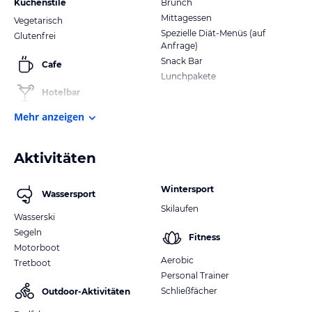
Küchenstile
Brunch
Mittagessen
Vegetarisch
Spezielle Diät-Menüs (auf
Glutenfrei
Anfrage)
Snack Bar
Cafe
Lunchpakete
Hotelbar
Mehr anzeigen
Aktivitäten
Wintersport
Wassersport
Skilaufen
Wasserski
Segeln
Fitness
Motorboot
Aerobic
Tretboot
Personal Trainer
Schließfächer
Outdoor-Aktivitäten