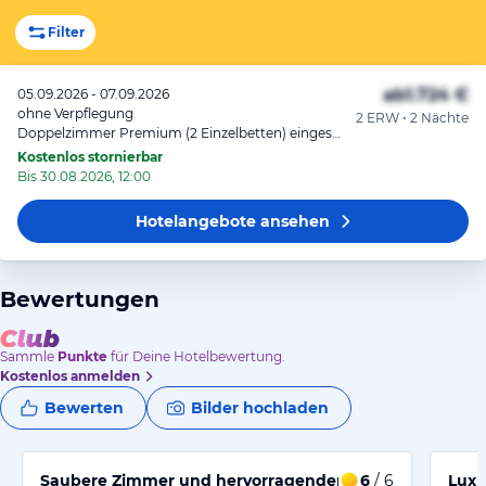
Filter
ab
1.724 €
05.09.2026 - 07.09.2026
ohne Verpflegung
2 ERW • 2 Nächte
Doppelzimmer Premium (2 Einzelbetten) eingeschränkter Seeblick
Kostenlos stornierbar
Bis 30.08.2026, 12:00
Hotelangebote
ansehen
Bewertungen
Sammle
Punkte
für Deine Hotelbewertung.
Kostenlos anmelden
Bewerten
Bilder hochladen
Saubere Zimmer und hervorragender Service während 
6
/ 6
Luxu