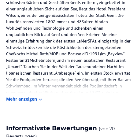
schönsten Gärten und Geschäften Genfs entfernt, eingebettet in
einer unglaublichen Sicht auf den See, liegt das Hotel President
Wilson, eines der zeitgenössischsten Hotels der Stadt Genf. Die
luxuriös renovierten 180Zimmer und 48Suiten binden
Wohlbefinden und Technologie und schenken einen
unglaublichen Blick auf Genf und den See. Erleben Sie eine
einmalige Erfahrung dank des ersten LaMerSPAs, einzigartig in der
Schweiz. Entdecken Sie die Köstlichkeiten des sterngekrönten
Chefkochs Michel Roth(MOF und Bocuse d'Or1991)im „Bayview“
Restaurant(1MichelinStern)und im neuen asiatischen Restaurant
„Umami“. Tauchen Sie in der Welt der Tausenundeiner Nacht im
libanesischen Restaurant „Arabesque“ ein. Im ersten Stock erwartet
Sie die Poolgarden Terrasse, die den See überragt, mit ihrer Bar am
Schwimmbad. Im Winter verwandelt sich die Poollandschaft in
einen verzauberten Wintergarten, der das auf 28°C geheizte
Schwimmbad beherbergt.
Mehr anzeigen
Hinweis:
Allgemeine und unverbindliche
Hoteliers-/Veranstalter-/Kataloginformationen. Alle Angaben
ohne Gewähr und ohne Prüfung durch HolidayCheck. Bitte
Informativste Bewertungen
(von
20
lies vor der Buchung die verbindlichen
Angebotsdetails
des
Bewertungen)
jeweiligen Veranstalters.