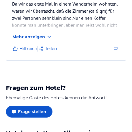
Da wir das erste Mal in einem Wanderheim wohnten,
waren wir überrascht, daß die Zimmer (ca 6 qm) für
zwei Personen sehr klein sind.Nur einen Koffer
konnte man unterbringen, aber man reist wohl nicht
mit Koffern ins Wanderheim. Betten wurden selbst
Mehr anzeigen
bezogen und waren unterschiedlich (von 60 bis 90
cm) breit. Zimmer sauber und warm. Geduscht wurde
Hilfreich
Teilen
zu festgelegten Zeiten für Männer und Frauen
getrennt. Toiletten getrennt. Frühstück war
ausreichend und schmackhaft, wenn man auf Eier
und Wurst verzichten kann - konnten…
Fragen zum Hotel?
Ehemalige Gäste des Hotels kennen die Antwort!
Frage stellen