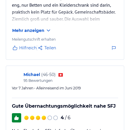
eng, nur Betten und ein Kleiderschrank sind darin,
praktisch kein Platz für Gepäck. Gemeinschaftsbäder.
Ziemlich groß und sauber. Die Auswahl beim
Frühstück ist sehr dürftig, Brot und wenige Produkte,
Mehr anzeigen
hauptsächlich Süßigkeiten, Kaffee und Tee. Es ist
schwierig, daraus eine richtige Mahlzeit zu haben.
Meilengutschrift erhalten
Hilfreich
Teilen
Michael
(
46-50
)
95
Bewertungen
Vor 7 Jahren • Alleinreisend im Juni 2019
Gute Übernachtungsmöglichkeit nahe SFJ
4
/ 6