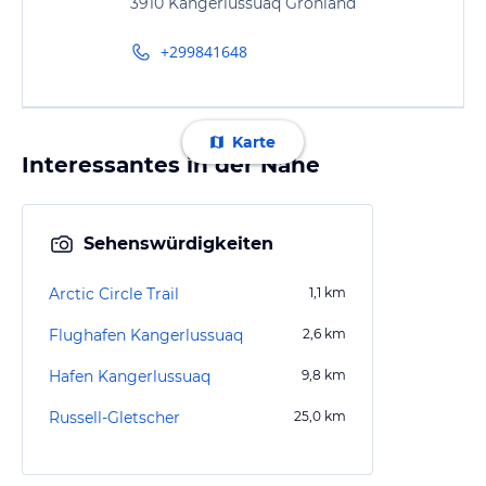
3910 Kangerlussuaq Grönland
+299841648
Karte
Interessantes in der Nähe
Sehenswürdigkeiten
Arctic Circle Trail
1,1
km
Flughafen Kangerlussuaq
2,6
km
Hafen Kangerlussuaq
9,8
km
Russell-Gletscher
25,0
km