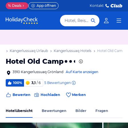
%
Deals
App öffnen
Kontakt
Hotel, Reiseziel
aub
Kangerlussuaq Urlaub
Kangerlussuaq Hotels
Hotel Old Camp
Hotel Old Camp
3910 Kangerlussuaq Grönland
Auf Karte anzeigen
5
Bewertungen
100%
3,1
/ 6
Bewerten
Hochladen
Merken
Hotelübersicht
Bewertungen
Bilder
Fragen