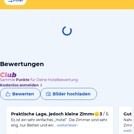
Filter
Bewertungen
Sammle
Punkte
für Deine Hotelbewertung.
Kostenlos anmelden
Bewerten
Bilder hochladen
Praktische Lage, jedoch kleine Zimmer und Frühstück
3
/ 6
Gute
Es ist ein sehr einfaches „Hotel“. Die Zimmer sind sehr
Nahe 
eng, nur Betten und ein…
weiterlesen
Zimme
weite