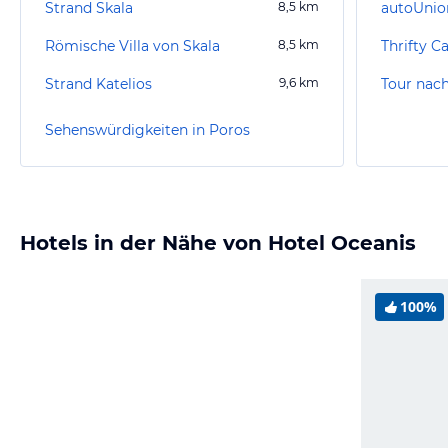
Strand Skala
8,5
km
autoUnio
Römische Villa von Skala
8,5
km
Thrifty C
Strand Katelios
9,6
km
Tour nach
Sehenswürdigkeiten in Poros
Hotels in der Nähe von Hotel Oceanis
100%