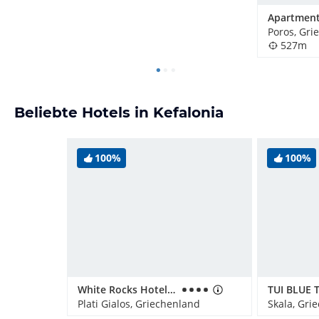
Poros, Gri
527m
Beliebte Hotels in Kefalonia
100%
100%
White Rocks Hotel Kefalonia
TUI BLUE 
Plati Gialos, Griechenland
Skala, Gri