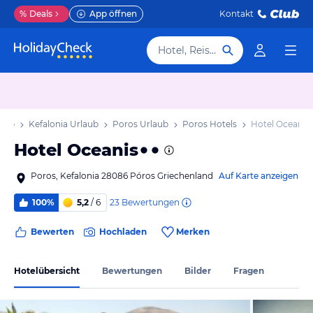
%
Deals
App öffnen
Kontakt
Hotel, Reiseziel
laub
Kefalonia Urlaub
Poros Urlaub
Poros Hotels
Hotel Oceanis
Hotel Oceanis
Poros, Kefalonia 28086 Póros Griechenland
Auf Karte anzeigen
23
Bewertungen
100%
5,2
/ 6
Bewerten
Hochladen
Merken
Hotelübersicht
Bewertungen
Bilder
Fragen