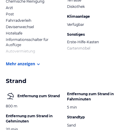
Terrasse
Chemische Reinigung
Diskothek
Arzt
Post
Klimaanlage
Fahrradverleih
Verfügbar
Devisenwechsel
Hotelsafe
Sonstiges
Informationsschalter für
Erste-Hilfe-Kasten
Ausflüge
Gartenmöbel
Autovermietung
Mehr anzeigen
Strand
Entfernung zum Strand in
Entfernung zum Strand
Fahrminuten
800 m
5 min
Entfernung zum Strand in
Strandtyp
Gehminuten
Sand
20 min