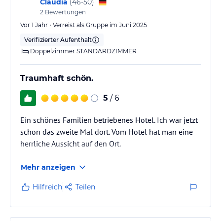
Claudia
(
46-50
)
2
Bewertungen
Sport und Unterhaltung
Vor 1 Jahr • Verreist als Gruppe im Juni 2025
Das Hotel Oceanis bietet verschiedene Möglichkeiten für Sport
Verifizierter Aufenthalt
und Freizeitaktivitäten. Sie können im Swimmingpool schwimmen
oder sich auf den Liegen am Pool sonnen. In der Umgebung des
Doppelzimmer STANDARDZIMMER
Hotels gibt es auch viele Möglichkeiten zum Wandern und
Radfahren. Poros ist ein idealer Ausgangspunkt, um die Strände
Traumhaft schön.
der Insel zu erkunden und Wassersportarten wie Schnorcheln und
Tauchen auszuprobieren.
5
/ 6
Hinweis:
Verfasst von HolidayCheck mit Hilfe von KI. Alle
Ein schönes Familien betriebenes Hotel. Ich war jetzt
Angaben ohne Gewähr. Bitte lies vor der Buchung die
schon das zweite Mal dort. Vom Hotel hat man eine
verbindlichen
Angebotsdetails
des jeweiligen Veranstalters.
herrliche Aussicht auf den Ort.
Mehr anzeigen
Hilfreich
Teilen