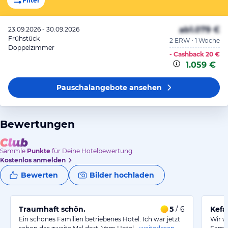
Filter
ab
1.079 €
23.09.2026 - 30.09.2026
Frühstück
2 ERW • 1 Woche
Doppelzimmer
- Cashback
20 €
1.059 €
Pauschalangebote
ansehen
Bewertungen
Sammle
Punkte
für Deine Hotelbewertung.
Kostenlos anmelden
Bewerten
Bilder hochladen
Traumhaft schön.
5
/ 6
Kefa
Ein schönes Familien betriebenes Hotel. Ich war jetzt
Wir w