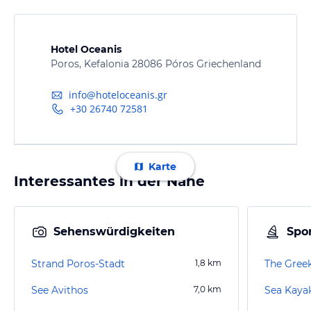
Hotel Oceanis
Poros, Kefalonia 28086 Póros Griechenland
info@hoteloceanis.gr
+30 26740 72581
Karte
Interessantes in der Nähe
Sehenswürdigkeiten
Spor
Strand Poros-Stadt
1,8
km
See Avithos
7,0
km
Sea Kayak