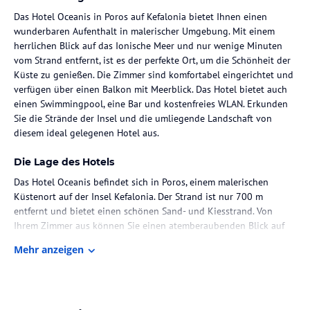
Das Hotel Oceanis in Poros auf Kefalonia bietet Ihnen einen
wunderbaren Aufenthalt in malerischer Umgebung. Mit einem
herrlichen Blick auf das Ionische Meer und nur wenige Minuten
vom Strand entfernt, ist es der perfekte Ort, um die Schönheit der
Küste zu genießen. Die Zimmer sind komfortabel eingerichtet und
verfügen über einen Balkon mit Meerblick. Das Hotel bietet auch
einen Swimmingpool, eine Bar und kostenfreies WLAN. Erkunden
Sie die Strände der Insel und die umliegende Landschaft von
diesem ideal gelegenen Hotel aus.
Die Lage des Hotels
Das Hotel Oceanis befindet sich in Poros, einem malerischen
Küstenort auf der Insel Kefalonia. Der Strand ist nur 700 m
entfernt und bietet einen schönen Sand- und Kiesstrand. Von
Ihrem Zimmer aus können Sie einen atemberaubenden Blick auf
das Ionische Meer genießen. Poros selbst verfügt über einen 2 km
Mehr anzeigen
langen Küstenabschnitt mit vielen Sandstränden und Häfen. Die
Gegend ist bekannt für ihre Höhlen, die Unterschlupf für den
Seehund Monachus-Monachus und die Caretta-Schildkröte bieten.
Das Hotel liegt günstig, um die Strände der Insel und die