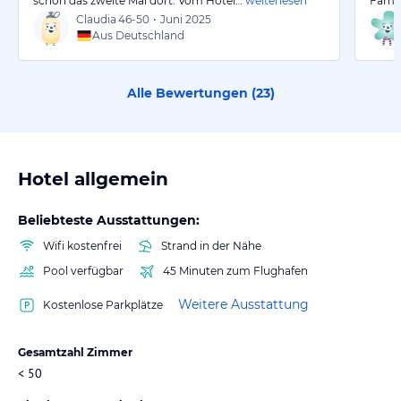
schon das zweite Mal dort. Vom Hotel…
weiterlesen
Famil
Claudia
46-50
•
Juni 2025
Aus Deutschland
Alle Bewertungen (
23
)
Hotel allgemein
Beliebteste Ausstattungen:
Wifi kostenfrei
Strand in der Nähe
Pool verfügbar
45 Minuten zum Flughafen
Weitere Ausstattung
Kostenlose Parkplätze
Gesamtzahl Zimmer
< 50