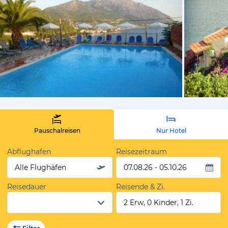
vom Hotelie
Pauschalreisen
Nur Hotel
Abflughafen
Reisezeitraum
Alle Flughäfen
07.08.26 - 05.10.26
Reisedauer
Reisende & Zi.
2 Erw, 0 Kinder, 1 Zi.