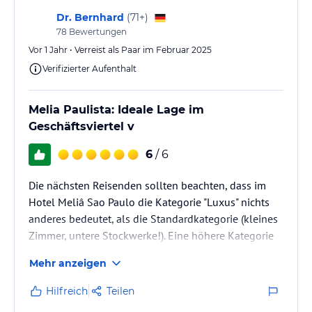
mit Uber kommt man überall…
Dr. Bernhard
(
71+
)
78
Bewertungen
Vor 1 Jahr • Verreist als Paar im Februar 2025
Verifizierter Aufenthalt
Melia Paulista: Ideale Lage im
Geschäftsviertel v
6
/ 6
Die nächsten Reisenden sollten beachten, dass im
Hotel Meliâ Sao Paulo die Kategorie "Luxus" nichts
anderes bedeutet, als die Standardkategorie (kleines
Zimmer, untere Stockwerke!). Eine höhere Kategorie
unbedingt empfehlenswert! Darauf achten, mit Blick
Mehr anzeigen
auf die Avenida Paulista buchen!
Hilfreich
Teilen