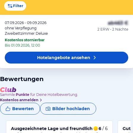
Filter
ab
463 €
07.09.2026 - 09.09.2026
ohne Verpflegung
2 ERW • 2 Nächte
Zweibettzimmer Deluxe
Kostenlos stornierbar
Bis 01.09.2026, 12:00
Hotelangebote
ansehen
Bewertungen
Sammle
Punkte
für Deine Hotelbewertung.
Kostenlos anmelden
Bewerten
Bilder hochladen
Ausgezeichnete Lage und freundlicher Service im Hote
6
/ 6
Gute