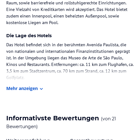
Raum, sowie barrierefreie und rollstuhlgerechte Einrichtungen.
Eine Vielzahl von Kreditkarten wird akzeptiert. Das Hotel bietet
zudem einen Innenpool, einen beheizten Außenpool, sowie
kostenlose Liegen am Pool.
Die Lage des Hotels
Das Hotel befindet sich in der berühmten Avenida Paulista, die
von nationalen und internationalen Finanzinstitutionen geprägt
ist. In der Umgebung liegen das Museo de Arte de São Paulo,
Kinos und Restaurants. Entfernungen: ca. 11 km zum Flughafen, ca.
3,5 km zum Stadtzentrum, ca. 70 km zum Strand, ca. 12 km zum
Golfplatz.
Mehr anzeigen
Zimmer / Unterbringung im Hotel
Die Zimmer sind mit Teppichböden, Klimaanlage, einem
Wohnbereich und einem Badezimmer ausgestattet. Zur weiteren
Ausstattung gehören ein Doppelbett, ein Queensize-Bett oder ein
Informativste Bewertungen
(von
21
Sofabett, ein Safe, eine Minibar, ein Schreibtisch, eine Mikrowelle
sowie eine Tee-/Kaffeekocher. Jedes Zimmer verfügt über einen
Bewertungen)
Flachbild-TV mit Kabelempfang, WLAN und einen Gute-Nacht-
Service. Die Badezimmer sind mit Dusche und Badewanne sowie