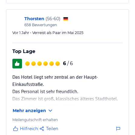
Thorsten
(
56-60
)
658
Bewertungen
Vor 1 Jahr • Verreist als Paar im Mai 2025
Top Lage
6
/ 6
Das Hotel liegt sehr zentral an der Haupt-
Einkaufsstraße.
Das Personal ist sehr freundlich.
Das Zimmer ist groß, klassisches älteres Stadthotel.
Alles da, Tee und Kaffee, Minibar.
Mehr anzeigen
Bad auch ordentliche Größe.
Das Frühstück ist sehr gut, inkl. Prosecco.
Meilengutschrift erhalten
Hilfreich
Teilen
Sicherheit durch extrem viel Polizei ok, trotzdem