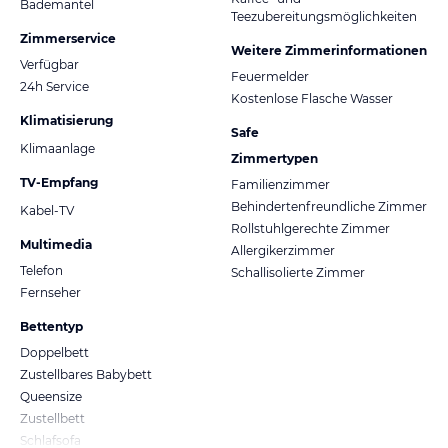
Bademantel
Teezubereitungsmöglichkeiten
Zimmerservice
Weitere Zimmerinformationen
Verfügbar
Feuermelder
24h Service
Kostenlose Flasche Wasser
Klimatisierung
Safe
Klimaanlage
Zimmertypen
TV-Empfang
Familienzimmer
Behindertenfreundliche Zimmer
Kabel-TV
Rollstuhlgerechte Zimmer
Multimedia
Allergikerzimmer
Telefon
Schallisolierte Zimmer
Fernseher
Bettentyp
Doppelbett
Zustellbares Babybett
Queensize
Zustellbett
Schlafsofa