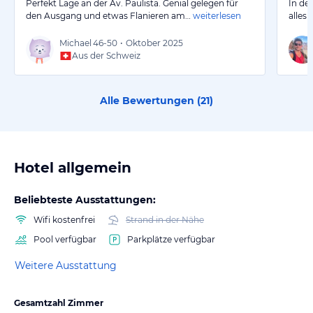
Perfekt Lage an der Av. Paulista. Genial gelegen für
In de
den Ausgang und etwas Flanieren am…
weiterlesen
alles
Michael
46-50
•
Oktober 2025
Aus der Schweiz
Alle Bewertungen (
21
)
Hotel allgemein
Beliebteste Ausstattungen:
Wifi kostenfrei
Strand in der Nähe
Pool verfügbar
Parkplätze verfügbar
Weitere Ausstattung
Gesamtzahl Zimmer