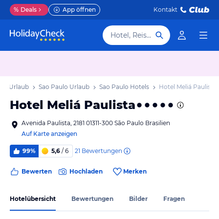
%
Deals
App öffnen
Kontakt
Hotel, Reiseziel
ulo Urlaub
Sao Paulo Urlaub
Sao Paulo Hotels
Hotel Meliá Paulista
Hotel Meliá Paulista
Avenida Paulista, 2181 01311-300 São Paulo Brasilien
Auf Karte anzeigen
21
Bewertungen
99%
5,6
/ 6
Bewerten
Hochladen
Merken
Hotelübersicht
Bewertungen
Bilder
Fragen