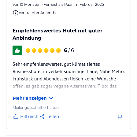
Vor 10 Monaten • Verreist als Paar im Februar 2025
Verifizierter Aufenthalt
Empfehlenswertes Hotel mit guter
Anbindung
6
/ 6
Sehr empfehlenswertes, gut klimatisiertes
Businesshotel in verkehrsgünstiger Lage, Nahe Metro.
Frühstück und Abendessen ließen keine Wünsche
offen, es gab sogar vegane Alternativen; Tipp: das
vegane Cevice. Die Fassade des Hotels ist etwas in
Mehr anzeigen
die Jahre gekommen und in der Nachbarschaft gab es
Bauarbeiten, was uns aber nicht weiter gestört hat.
Meilengutschrift erhalten
Das Personal war sehr freundlich und sprach gut
Hilfreich
Teilen
Englisch. Am Hotel-Eingang stand auch immer
Security, so dass wir uns sicher gefühlt haben. Tipp: