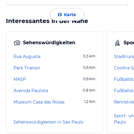
Karte
Interessantes in der Nähe
Sehenswürdigkeiten
Spor
Rua Augusta
0,3
km
Stadtrun
Park Trianon
0,6
km
MASP
0,6
km
Fußballs
Avenida Paulista
0,8
km
Fußballs
Museum Casa das Rosas
1,2
km
Rennstrec
Sport- un
Sehenswürdigkeiten in Sao Paulo
Paulo