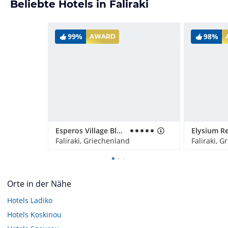
Beliebte Hotels in Faliraki
99%
98%
AWARD
Esperos Village Blue & Spa - Adults only
Faliraki, Griechenland
Faliraki, 
Orte in der Nähe
Hotels
Ladiko
Hotels
Koskinou