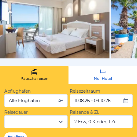
vom Hotelie
Pauschalreisen
Nur Hotel
Abflughafen
Reisezeitraum
Alle Flughäfen
11.08.26 - 09.10.26
Reisedauer
Reisende & Zi.
2 Erw, 0 Kinder, 1 Zi.