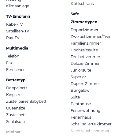
Kühlschrank
Klimaanlage
Safe
TV-Empfang
Zimmertypen
Kabel-TV
Doppelzimmer
Satelliten-TV
Zweibettzimmer/Twin
Pay-TV
Familienzimmer
Multimedia
Hochzeitssuite
Telefon
Dreibettzimmer
Fax
Deluxe-Zimmer
Fernseher
Juniorsuite
Superior
Bettentyp
Duplex-Zimmer
Doppelbett
Bungalow
Kingsize
Suite
Zustellbares Babybett
Penthouse
Queensize
Ferienwohnung
Zustellbett
Ferienhaus
Schlafsofa
Schallisolierte Zimmer
Nichtraucherzimmer
Minibar