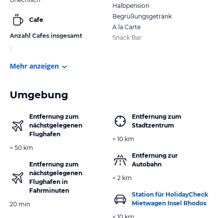
Halbpension
Begrüßungsgetränk
Cafe
A la Carte
Anzahl Cafes insgesamt
Snack Bar
1
Mehr anzeigen
Umgebung
Entfernung zum
Entfernung zum
nächstgelegenen
Stadtzentrum
Flughafen
< 10 km
< 50 km
Entfernung zur
Entfernung zum
Autobahn
nächstgelegenen
< 2 km
Flughafen in
Fahrminuten
Station für HolidayCheck
Mietwagen Insel Rhodos
20 min
< 10 km