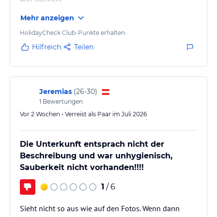
Handtücher jeden 3. Tag frisch, sonst nur Mist
Mehr anzeigen
ausgeleert und oberflächlich sauber gemacht.
Unser Zimmer hatte einige kleinere Mängel wie z. B.
HolidayCheck Club-Punkte erhalten
eine wackelige Klobrille oder abgebroche
Hilfreich
Teilen
Brausehalterung in der Dusche...hab's an der
Rezeption gemeldet und durfte in ein größeres,
neueres Zimmer wechseln. Insgesamt ein schöner,
erholsamer Urlaub!!!
Jeremias
(
26-30
)
1
Bewertungen
Vor 2 Wochen • Verreist als Paar im Juli 2026
Die Unterkunft entsprach nicht der
Beschreibung und war unhygienisch,
Sauberkeit nicht vorhanden!!!!
1
/ 6
Sieht nicht so aus wie auf den Fotos. Wenn dann