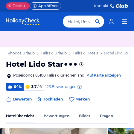
%
Deals
App öffnen
Kontakt
Hotel, Reiseziel
b
Rhodos Urlaub
Faliraki Urlaub
Faliraki Hotels
Hotel Lido Star
Hotel Lido Star
Poseidonos 85100 Faliraki Griechenland
Auf Karte anzeigen
123
Bewertungen
64%
3,7
/ 6
Bewerten
Hochladen
Merken
Hotelübersicht
Bewertungen
Bilder
Fragen