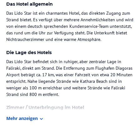
Das Hotel allgemein
Das Lido Star ist ein charmantes Hotel, das direkten Zugang zum
Strand bietet. Es verfügt über mehrere Annehmlichkeiten und wird
von einem deutsch sprechenden Kundenservice-Team unterstützt,
das rund um die Uhr zur Verfügung steht. Die Unterkunft bietet
Nichtraucherzimmer und eine warme Atmosphäre.
Die Lage des Hotels
Das Lido Star befindet sich in ruhiger, aber zentraler Lage in
Faliraki, direkt am Strand. Die Entfernung zum Flughafen Diagoras
Airport beträgt ca. 17 km, was einer Fahrzeit von etwa 20 Minuten
entspricht. Nahe liegende Strände wie Kathara Beach sind in
weniger als 100 m erreichbar und weitere Strände wie Faliraki
Strand sind 800 m entfernt.
Zimmer / Unterbringung im Hotel
Die Zimmer sind klimatisiert und verfügen über eine moderne
Mehr anzeigen
Ausstattung mit einem Schreibtisch, einem Safe, einem Flachbild-
TV, einem Balkon und einem eigenen Badezimmer mit Dusche. Es
werden sowohl Comfort Doppelzimmer mit Gartenblick als auch