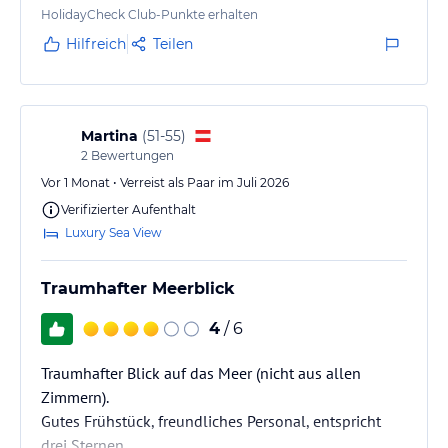
Schönes Restaurant, Essen war sehr gut, Zimmer und
HolidayCheck Club-Punkte erhalten
Bad hübsch und sauber, mit den üblichen
Hilfreich
Teilen
Gebrauchspuren.
Es ist in 3 Stern Hotel und entspricht diesen 3
Sternen voll und ganz.
Martina
(
51-55
)
2
Bewertungen
Vor 1 Monat • Verreist als Paar im Juli 2026
Verifizierter Aufenthalt
Luxury Sea View
Traumhafter Meerblick
4
/ 6
Traumhafter Blick auf das Meer (nicht aus allen
Zimmern).
Gutes Frühstück, freundliches Personal, entspricht
drei Sternen.