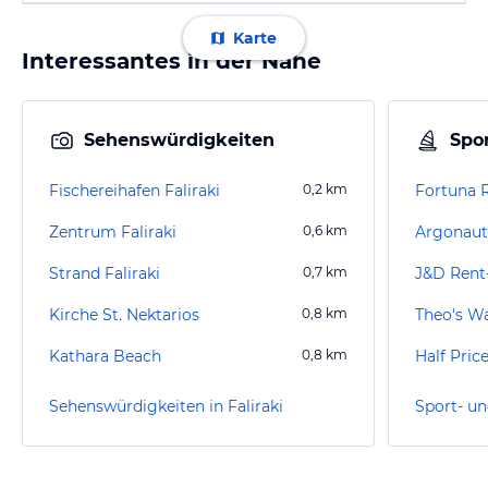
Karte
Interessantes in der Nähe
Sehenswürdigkeiten
Spor
Fischereihafen Faliraki
0,2
km
Fortuna 
Zentrum Faliraki
0,6
km
Argonauti
Strand Faliraki
0,7
km
J&D Rent
Kirche St. Nektarios
0,8
km
Theo's W
Kathara Beach
0,8
km
Half Pric
Sehenswürdigkeiten in Faliraki
Sport- un
“
Reise mit Familie
”