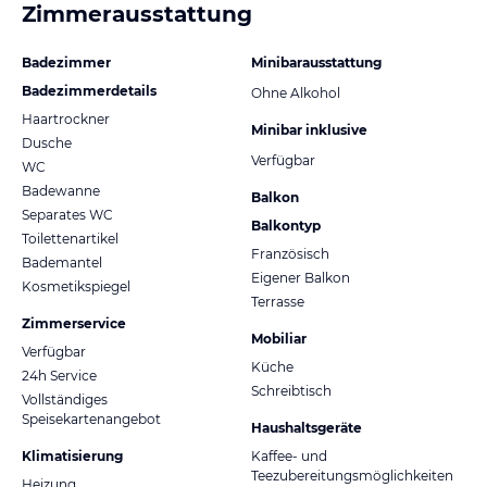
Zimmerausstattung
Badezimmer
Minibarausstattung
Badezimmerdetails
Ohne Alkohol
Haartrockner
Minibar inklusive
Dusche
Verfügbar
WC
Badewanne
Balkon
Separates WC
Balkontyp
Toilettenartikel
Französisch
Bademantel
Eigener Balkon
Kosmetikspiegel
Terrasse
Zimmerservice
Mobiliar
Verfügbar
Küche
24h Service
Schreibtisch
Vollständiges
Speisekartenangebot
Haushaltsgeräte
Klimatisierung
Kaffee- und
Teezubereitungsmöglichkeiten
Heizung