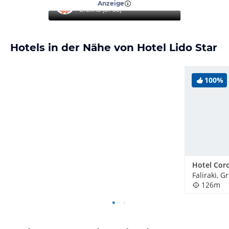
Anzeige
Erblina
(
31-35
)
Hotels in der Nähe von Hotel Lido Star
100%
Hotel Cor
Faliraki, 
126m