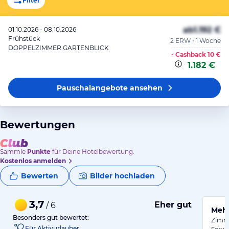
Filter
ab
1.192 €
01.10.2026 - 08.10.2026
Frühstück
2 ERW • 1 Woche
DOPPELZIMMER GARTENBLICK
- Cashback
10 €
1.182 €
Pauschalangebote
ansehen
Bewertungen
Sammle
Punkte
für Deine Hotelbewertung.
Kostenlos anmelden
Bewerten
Bilder hochladen
3,7
Eher gut
/ 6
Mehr
Besonders gut bewertet:
Zimme
Für Aktivurlauber