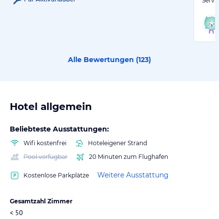
Servi
Alle Bewertungen (
123
)
Hotel allgemein
Beliebteste Ausstattungen:
Wifi kostenfrei
Hoteleigener Strand
Pool verfügbar
20 Minuten zum Flughafen
Weitere Ausstattung
Kostenlose Parkplätze
Gesamtzahl Zimmer
< 50