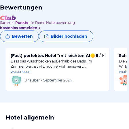
Bewertungen
Sammle
Punkte
für Deine Hotelbewertung.
Kostenlos anmelden
Bewerten
Bilder hochladen
(Fast) perfektes Hotel "mit leichten Abzügen in der B-N
6
/ 6
Schö
Dass das Waschbecken außerhalb des Bads, im
Die Z
Zimmer war, ist vllt. noch erwähnenswert:…
Wirlpo
weiterlesen
weite
Urlauber
•
September 2024
Hotel allgemein