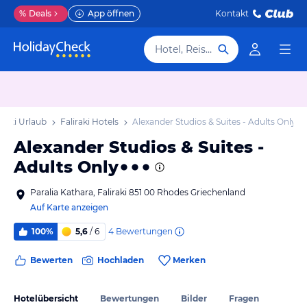
%
Deals
App öffnen
Kontakt
Hotel, Reiseziel
iraki Urlaub
Faliraki Hotels
Alexander Studios & Suites - Adults Only
Alexander Studios & Suites -
Adults Only
Paralia Kathara, Faliraki 851 00 Rhodes Griechenland
Auf Karte anzeigen
4
Bewertungen
100%
5,6
/ 6
Bewerten
Hochladen
Merken
Hotelübersicht
Bewertungen
Bilder
Fragen