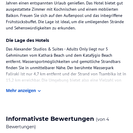
Jahren einen entspannten Urlaub genießen. Das Hotel bietet gut
ausgestattete Zimmer mit Kochnischen und einem möblierten
Balkon. Freuen Sie sich auf den Außenpool und das inbegriffene
Frühstücksbuffet. Die Lage ist ideal, um die umliegenden Strände
und Sehenswürdigkeiten zu erkunden.
Die Lage des Hotels
Das Alexander Studios & Suites - Adults Only liegt nur 5
Gehminuten vom Kathará Beach und dem Katafýgio Beach
entfernt. Wassersportmöglichkeiten und gemütliche Strandbars
finden Sie in unmittelbarer Nähe. Der berühmte Wasserpark
Faliraki ist nur 4,7 km entfernt und der Strand von Tsambika ist in
15,2 km erreichbar. Die Umgebung bietet also eine Vielzahl von
Unterhaltungs- und Freizeitmöglichkeiten.
Mehr anzeigen
Zimmer / Unterbringung im Hotel
Das Hotel bietet 12 klimatisierte Zimmer, die mit Kochnischen
ausgestattet sind. Jedes Zimmer verfügt über einen möblierten
Informativste Bewertungen
(von
4
Balkon, auf dem Sie entspannen können. Zur Ausstattung gehören
auch ein Flachbildfernseher mit Satellitenempfang und
Bewertungen)
kostenfreies WLAN. Auf Anfrage erhalten Sie