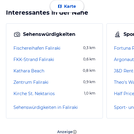
Karte
Interessantes in der Nähe
Sehenswürdigkeiten
Spor
Fischereihafen Faliraki
0,3
km
Fortuna 
FKK-Strand Faliraki
0,6
km
Argonauti
Kathara Beach
0,8
km
J&D Rent
Zentrum Faliraki
0,9
km
Theo's W
Kirche St. Nektarios
1,0
km
Half Pric
Sehenswürdigkeiten in Faliraki
Sport- un
“
Reise mit Familie
”
Anzeige