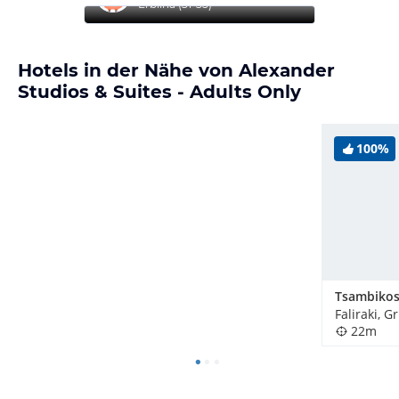
Erblina
(
31-35
)
Hotels in der Nähe von Alexander
Studios & Suites - Adults Only
100%
Tsambikos
Faliraki, 
22m