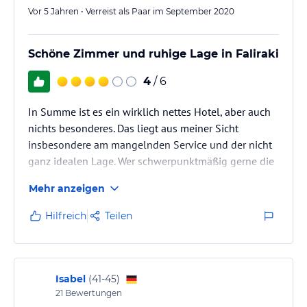
Vor 5 Jahren • Verreist als Paar im September 2020
Schöne Zimmer und ruhige Lage in Faliraki
4
/ 6
In Summe ist es ein wirklich nettes Hotel, aber auch
nichts besonderes. Das liegt aus meiner Sicht
insbesondere am mangelnden Service und der nicht
ganz idealen Lage. Wer schwerpunktmäßig gerne die
Partystimmung in Faliraki genießen und etwas
Mehr anzeigen
abseits in einer gehobeneneren Unterkunft
unterkommen möchte, ist hier richtig aufgehoben.
Hilfreich
Teilen
Wer griechische Ruhe und einen schönen Stand
sucht, wird eher enttäuscht sein oder kein Problem
damit haben die Insel mit dem Auto zu erkunden.
Isabel
(
41-45
)
21
Bewertungen