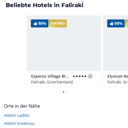
Beliebte Hotels in Faliraki
98%
98%
AWARD
Esperos Village Blue & Spa - Adults only
Faliraki, Griechenland
Faliraki, 
Orte in der Nähe
Hotels
Ladiko
Hotels
Koskinou