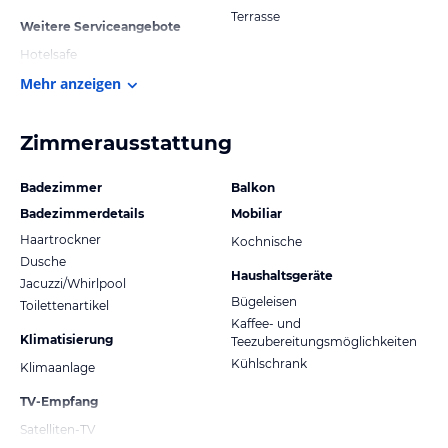
Terrasse
Weitere Serviceangebote
Hotelsafe
Mehr anzeigen
Zimmerausstattung
Badezimmer
Balkon
Badezimmerdetails
Mobiliar
Haartrockner
Kochnische
Dusche
Haushaltsgeräte
Jacuzzi/Whirlpool
Bügeleisen
Toilettenartikel
Kaffee- und
Klimatisierung
Teezubereitungsmöglichkeiten
Kühlschrank
Klimaanlage
TV-Empfang
Satelliten-TV