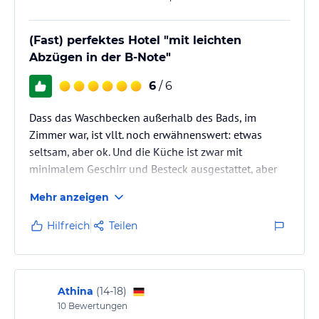
verbindlichen
Angebotsdetails
des jeweiligen Veranstalters.
(Fast) perfektes Hotel "mit leichten
Abzügen in der B-Note"
6
/ 6
Dass das Waschbecken außerhalb des Bads, im
Zimmer war, ist vllt. noch erwähnenswert: etwas
seltsam, aber ok. Und die Küche ist zwar mit
minimalem Geschirr und Besteck ausgestattet, aber
ansonsten müsste zum Kochen wirklich ALLES
Mehr anzeigen
mitgebracht werden (auch Lappen/Schwamm/Spüli
etc.)
Hilfreich
Teilen
Athina
(
14-18
)
10
Bewertungen