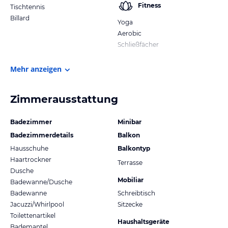
Fitness
Tischtennis
Billard
Yoga
Aerobic
Schließfächer
Mehr anzeigen
Zimmerausstattung
Badezimmer
Minibar
Badezimmerdetails
Balkon
Hausschuhe
Balkontyp
Haartrockner
Terrasse
Dusche
Mobiliar
Badewanne/Dusche
Badewanne
Schreibtisch
Jacuzzi/Whirlpool
Sitzecke
Toilettenartikel
Haushaltsgeräte
Bademantel