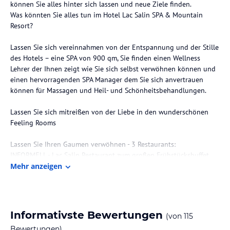
können Sie alles hinter sich lassen und neue Ziele finden.
Was könnten Sie alles tun im Hotel Lac Salin SPA & Mountain
Resort?
Lassen Sie sich vereinnahmen von der Entspannung und der Stille
des Hotels – eine SPA von 900 qm, Sie finden einen Wellness
Lehrer der Ihnen zeigt wie Sie sich selbst verwöhnen können und
einen hervorragenden SPA Manager dem Sie sich anvertrauen
können für Massagen und Heil- und Schönheitsbehandlungen.
Lassen Sie sich mitreißen von der Liebe in den wunderschönen
Feeling Rooms
Lassen Sie Ihren Gaumen verwöhnen - 3 Restaurants:
INFORMELL - Lac Salin Restaurant zum großen Frühstücksbuffet,
zum Light Lunch oder Arbeitsessen, Abendessen mit interessantem
Mehr anzeigen
Vorspeisenbuffet mit Salaten und einer wunderbaren Auswahl an
Desserts.
TRADITIONELL - Stua da Legn ein Ambiente ganz im
Livignascischen Stil mit Spezialitäten des Hauses und des
Informativste Bewertungen
(von
115
Gebietes und Fondue.
Bewertungen)