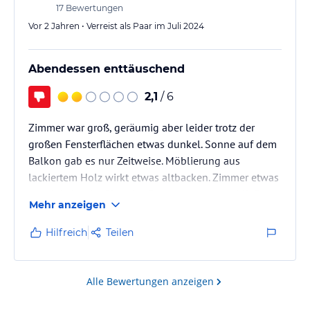
17
Bewertungen
Vor 2 Jahren • Verreist als Paar im Juli 2024
Abendessen enttäuschend
2,1
/ 6
Zimmer war groß, geräumig aber leider trotz der
großen Fensterflächen etwas dunkel. Sonne auf dem
Balkon gab es nur Zeitweise. Möblierung aus
lackiertem Holz wirkt etwas altbacken. Zimmer etwas
verwinkelt - der Sinn des Raumtrenners erschließt
Mehr anzeigen
sich mir nicht.
Hilfreich
Teilen
Alle Bewertungen anzeigen