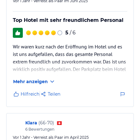
Vor 1 Jahr • Verreist als Paar im Juni 2025
Top Hotel mit sehr freundlichem Personal
5
/ 6
Wir waren kurz nach der Eröffnung im Hotel und es
ist uns aufgefallen, dass das gesamte Personal
extrem freundlich und zuvorkommen war. Das ist uns
wirklich positiv aufgefallen. Der Parkplatz beim Hotel
ist auch top und für Bikes ist alles vorhanden (sogar
Mehr anzeigen
Waschtrasse und viele Steckdosen zum Laden)
Hilfreich
Teilen
Klara
(
66-70
)
6
Bewertungen
Vor 1 Jahr • Verreist als Paar im April 2025