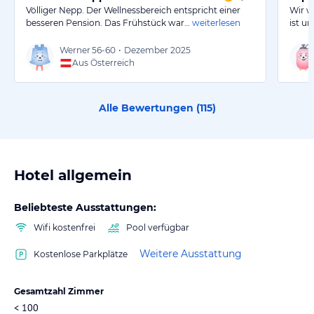
Völliger Nepp. Der Wellnessbereich entspricht einer
Wir w
besseren Pension. Das Frühstück war…
weiterlesen
ist u
Werner
56-60
•
Dezember 2025
Aus Österreich
Alle Bewertungen (
115
)
Hotel allgemein
Beliebteste Ausstattungen:
Wifi kostenfrei
Pool verfügbar
Weitere Ausstattung
Kostenlose Parkplätze
Gesamtzahl Zimmer
< 100