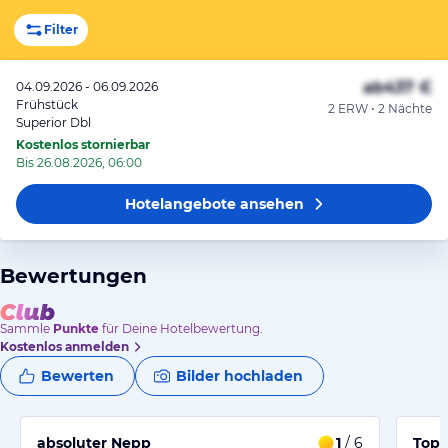
Filter
ab
437 €
04.09.2026 - 06.09.2026
Frühstück
2 ERW • 2 Nächte
Superior Dbl
Kostenlos stornierbar
Bis 26.08.2026, 06:00
Hotelangebote
ansehen
Bewertungen
Sammle
Punkte
für Deine Hotelbewertung.
Kostenlos anmelden
Bewerten
Bilder hochladen
absoluter Nepp
1
/ 6
Top 