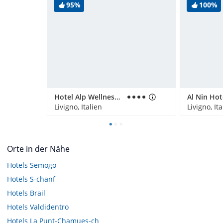
95%
100%
Hotel Alp Wellness Mota
Al Nin Ho
Livigno, Italien
Livigno, Ita
Orte in der Nähe
Hotels
Semogo
Hotels
S-chanf
Hotels
Brail
Hotels
Valdidentro
Hotels
La Punt-Chamues-ch