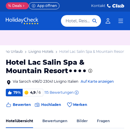
%
Deals
App öffnen
Kontakt
Hotel, Reiseziel
ivigno Urlaub
Livigno Hotels
Hotel Lac Salin Spa & Mountain Resort
Hotel Lac Salin Spa &
Mountain Resort
Via Saroch 496/D 23041 Livigno Italien
Auf Karte anzeigen
115
Bewertungen
79%
4,9
/ 6
Bewerten
Hochladen
Merken
Hotelübersicht
Bewertungen
Bilder
Fragen