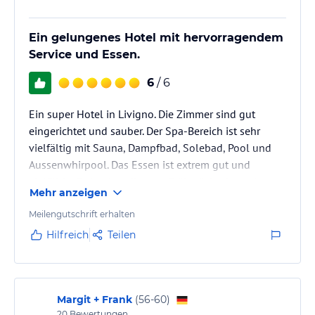
Ein gelungenes Hotel mit hervorragendem
Service und Essen.
6
/ 6
Ein super Hotel in Livigno. Die Zimmer sind gut
eingerichtet und sauber. Der Spa-Bereich ist sehr
vielfältig mit Sauna, Dampfbad, Solebad, Pool und
Aussenwhirpool. Das Essen ist extrem gut und
vielfältig. Es hat jeweils zum Frühstück, als auch zum
Mehr anzeigen
Abendessen z.B. immer Dessert, versch. Käse und
Bresola. Das ganze Personal sehr freundlich.
Meilengutschrift erhalten
Hilfreich
Teilen
Margit + Frank
(
56-60
)
20
Bewertungen