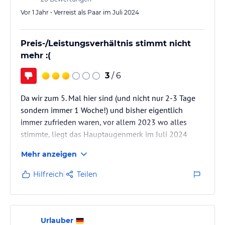
Vor 1 Jahr • Verreist als Paar im Juli 2024
Preis-/Leistungsverhältnis stimmt nicht
mehr :(
3
/ 6
Da wir zum 5. Mal hier sind (und nicht nur 2-3 Tage
sondern immer 1 Woche!) und bisher eigentlich
immer zufrieden waren, vor allem 2023 wo alles
stimmte, liegt das Hauptaugenmerk im Juli 2024
nach einem "Küchenwechsel" auf das
Mehr anzeigen
Frühstück-/Abendessen und die dazugehörige Karte,
wie bereits vom Paar "Urlauber" hinreichend
Hilfreich
Teilen
beschrieben, sowie auch das Zimmer. Insgesamt
stimmt das Preis/Leistungsverhältnis nicht mehr und
wird so zu einem teuren "Erlebnis".
Urlauber