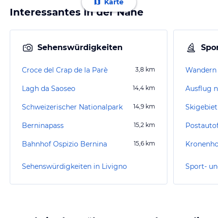
Karte
Interessantes in der Nähe
Sehenswürdigkeiten
Spor
Croce del Crap de la Parè
3,8
km
Wandern 
Lagh da Saoseo
14,4
km
Ausflug 
Schweizerischer Nationalpark
14,9
km
Skigebiet
Berninapass
15,2
km
Bahnhof Ospizio Bernina
15,6
km
Kronenho
Sehenswürdigkeiten in Livigno
Sport- un