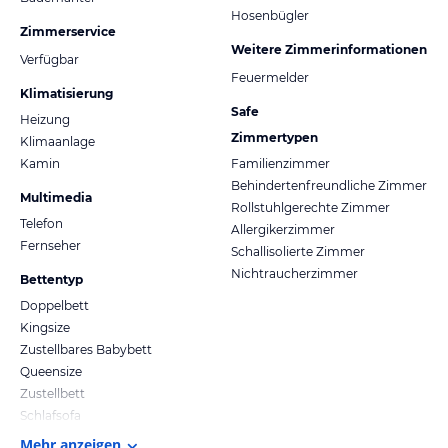
Hosenbügler
Zimmerservice
Weitere Zimmerinformationen
Verfügbar
Feuermelder
Klimatisierung
Safe
Heizung
Zimmertypen
Klimaanlage
Kamin
Familienzimmer
Behindertenfreundliche Zimmer
Multimedia
Rollstuhlgerechte Zimmer
Telefon
Allergikerzimmer
Fernseher
Schallisolierte Zimmer
Nichtraucherzimmer
Bettentyp
Doppelbett
Kingsize
Zustellbares Babybett
Queensize
Zustellbett
Schlafsofa
Mehr anzeigen