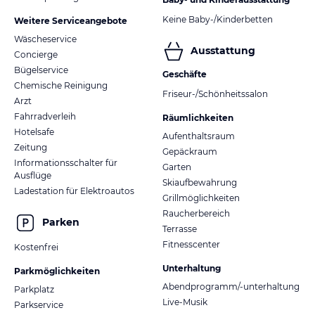
Keine Baby-/Kinderbetten
Weitere Serviceangebote
Wäscheservice
Ausstattung
Concierge
Bügelservice
Geschäfte
Chemische Reinigung
Friseur-/Schönheitssalon
Arzt
Fahrradverleih
Räumlichkeiten
Hotelsafe
Aufenthaltsraum
Zeitung
Gepäckraum
Informationsschalter für
Garten
Ausflüge
Skiaufbewahrung
Ladestation für Elektroautos
Grillmöglichkeiten
Raucherbereich
Parken
Terrasse
Fitnesscenter
Kostenfrei
Unterhaltung
Parkmöglichkeiten
Abendprogramm/-unterhaltung
Parkplatz
Live-Musik
Parkservice