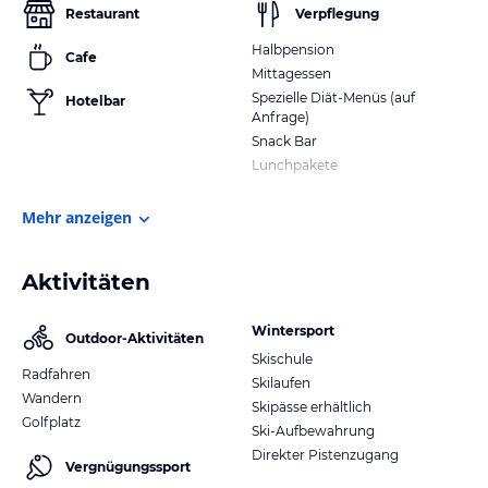
Restaurant
Verpflegung
Halbpension
Cafe
Mittagessen
Spezielle Diät-Menüs (auf
Hotelbar
Anfrage)
Snack Bar
Lunchpakete
Mehr anzeigen
Aktivitäten
Wintersport
Outdoor-Aktivitäten
Skischule
Radfahren
Skilaufen
Wandern
Skipässe erhältlich
Golfplatz
Ski-Aufbewahrung
Direkter Pistenzugang
Vergnügungssport