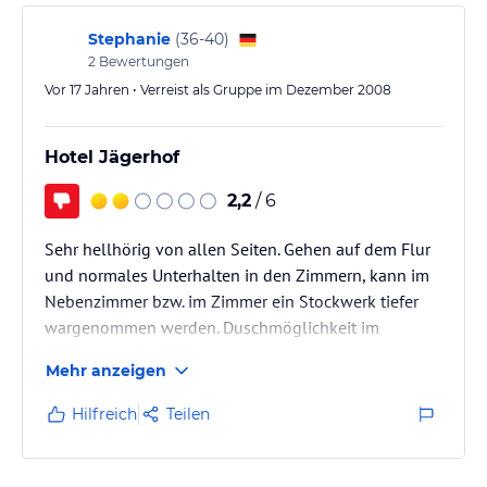
Stephanie
(
36-40
)
2
Bewertungen
Vor 17 Jahren • Verreist als Gruppe im Dezember 2008
Hotel Jägerhof
2,2
/ 6
Sehr hellhörig von allen Seiten. Gehen auf dem Flur
und normales Unterhalten in den Zimmern, kann im
Nebenzimmer bzw. im Zimmer ein Stockwerk tiefer
wargenommen werden. Duschmöglichkeit im
Dachbodenfamilienzimmer unter Schräge nur im
Mehr anzeigen
Sitzen in der Badewanne möglich. Alte Teppiche in
allen Bereichen.
Hilfreich
Teilen