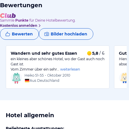
Bewertungen
Sammle
Punkte
für Deine Hotelbewertung.
Kostenlos anmelden
Bewerten
Bilder hochladen
Wandern und sehr gutes Essen
5,8
/ 6
Gute
ein kleines aber schönes Hotel, wo der Gast auch noch
Hierm
Gast ist.
absei
Vom Zimmer über ein sehr…
weiterlesen
Heiko
51-55
•
Oktober 2010
Aus Deutschland
Hotel allgemein
Beliebteste Ausstattungen: