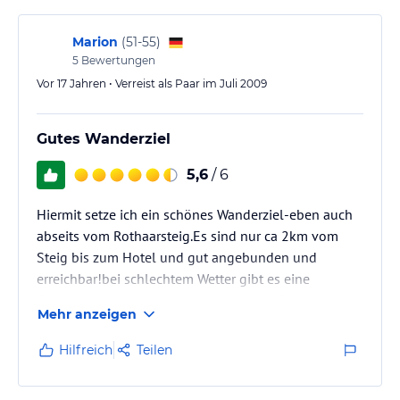
Marion
(
51-55
)
5
Bewertungen
Vor 17 Jahren • Verreist als Paar im Juli 2009
Gutes Wanderziel
5,6
/ 6
Hiermit setze ich ein schönes Wanderziel-eben auch
abseits vom Rothaarsteig.Es sind nur ca 2km vom
Steig bis zum Hotel und gut angebunden und
erreichbar!bei schlechtem Wetter gibt es eine
Bushaltestelle nicht weit vom Hotel entfernt und so
Mehr anzeigen
kommt man schnell in ca.10 Minuten nach
Winterberg!
Hilfreich
Teilen