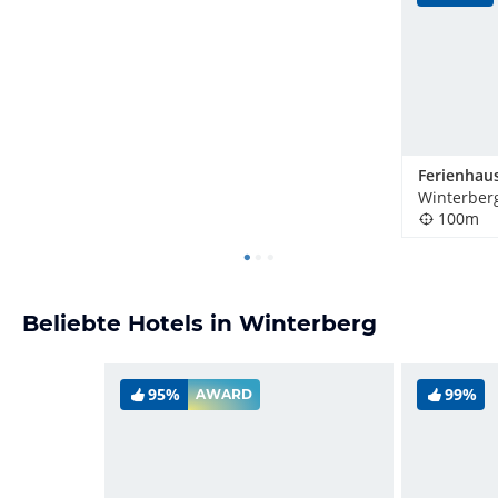
Winterber
100m
Beliebte Hotels in Winterberg
95%
99%
AWARD