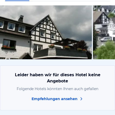
vom Hotelie
Leider haben wir für dieses Hotel keine
Angebote
Folgende Hotels könnten Ihnen auch gefallen
Empfehlungen ansehen