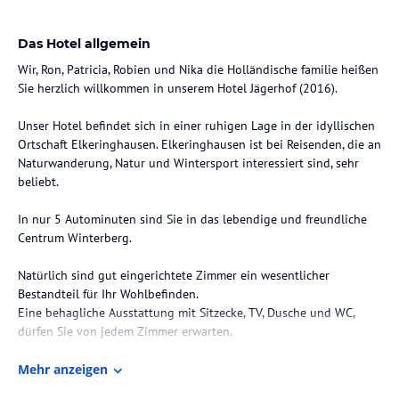
Das Hotel allgemein
Wir, Ron, Patricia, Robien und Nika die Holländische familie heißen
Sie herzlich willkommen in unserem Hotel Jägerhof (2016).
Unser Hotel befindet sich in einer ruhigen Lage in der idyllischen
Ortschaft Elkeringhausen. Elkeringhausen ist bei Reisenden, die an
Naturwanderung, Natur und Wintersport interessiert sind, sehr
beliebt.
In nur 5 Autominuten sind Sie in das lebendige und freundliche
Centrum Winterberg.
Natürlich sind gut eingerichtete Zimmer ein wesentlicher
Bestandteil für Ihr Wohlbefinden.
Eine behagliche Ausstattung mit Sitzecke, TV, Dusche und WC,
dürfen Sie von jedem Zimmer erwarten.
Falls Sie Lust auf Faulenzen haben verbringen Sie den Tag in
Mehr anzeigen
unserem Garten mit Terrasse.