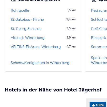
Ruhrquelle
1,5
km
St.-Jakobus - Kirche
2,4
km
St. Georg Schanze
3,5
km
Golf-Club
Altstadt Winterberg
3,9
km
Bikepark
VELTINS-EisArena Winterberg
4,7
km
Sport- un
Sehenswürdigkeiten in Winterberg
Winterbe
Hotels in der Nähe von Hotel Jägerhof
100%