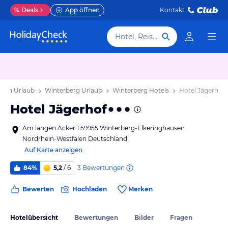
%
Deals
App öffnen
Kontakt
Hotel, Reiseziel
alen Urlaub
Winterberg Urlaub
Winterberg Hotels
Hotel Jägerhof
Hotel Jägerhof
Am langen Acker 1 59955 Winterberg-Elkeringhausen
Nordrhein-Westfalen Deutschland
Auf Karte anzeigen
3
Bewertungen
84%
5,2
/ 6
Bewerten
Hochladen
Merken
Hotelübersicht
Bewertungen
Bilder
Fragen