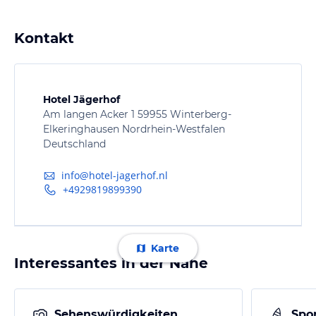
Kontakt
Hotel Jägerhof
Am langen Acker 1 59955 Winterberg-
Elkeringhausen Nordrhein-Westfalen
Deutschland
info@hotel-jagerhof.nl
+4929819899390
Karte
Interessantes in der Nähe
Sehenswürdigkeiten
Spor