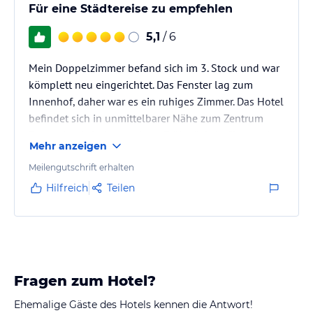
Für eine Städtereise zu empfehlen
5,1
/ 6
Mein Doppelzimmer befand sich im 3. Stock und war
kömplett neu eingerichtet. Das Fenster lag zum
Innenhof, daher war es ein ruhiges Zimmer. Das Hotel
befindet sich in unmittelbarer Nähe zum Zentrum
Das recht einfach gestaltete Frühstücksbuffet war in
Mehr anzeigen
einem dunklen Untergeschoss angerichtet.
Meilengutschrift erhalten
Hilfreich
Teilen
Fragen zum Hotel?
Ehemalige Gäste des Hotels kennen die Antwort!