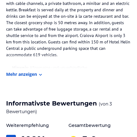
with cable channels, a private bathroom, a minibar and an electric
kettle. Breakfast is served daily at the property and dinner and
drinks can be enjoyed at the on-site à la carte restaurant and bar.
The closest grocery shop is 50 metres away. In addition, guests
can take advantage of free luggage storage, a car rental and a
shuttle service to and from the airport. Craiova Airport is only 3
km from this location. Guests can find within 150 m of Hotel Helin
Central a public underground parking space that can
accommodate 619 vehicles.
Hinweis:
Allgemeine und unverbindliche
Mehr anzeigen
Hoteliers-/Veranstalter-/Kataloginformationen. Alle Angaben
ohne Gewähr und ohne Prüfung durch HolidayCheck. Bitte
lies vor der Buchung die verbindlichen
Angebotsdetails
des
jeweiligen Veranstalters.
Informativste Bewertungen
(von
3
Bewertungen)
Weiterempfehlung
Gesamtbewertung