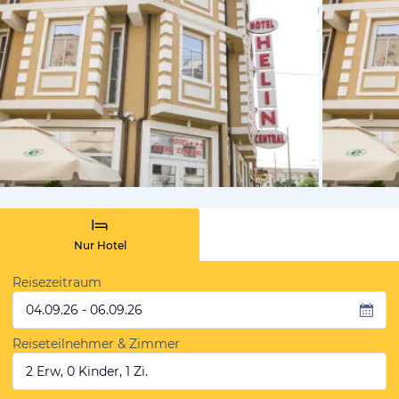
vom Hotelie
Nur Hotel
Reisezeitraum
04.09.26 - 06.09.26
Reiseteilnehmer & Zimmer
2 Erw, 0 Kinder, 1 Zi.