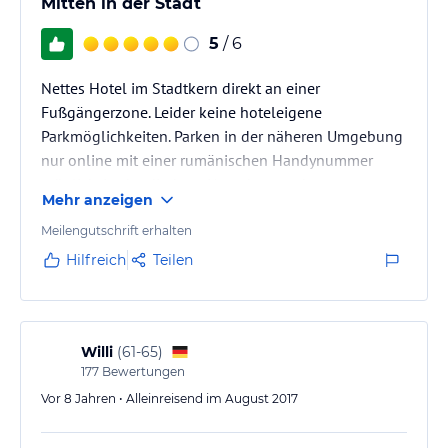
Mitten in der Stadt
5
/ 6
Nettes Hotel im Stadtkern direkt an einer
Fußgängerzone. Leider keine hoteleigene
Parkmöglichkeiten. Parken in der näheren Umgebung
nur online mit einer rumänischen Handynummer
möglich. In der direkten Umgebung sehr gute
Mehr anzeigen
Möglichkeiten günstig und gut zu essen. Die Zimmer
sind sauber und groß. Der Schlafkomfort ist gut. Trotz
Meilengutschrift erhalten
Hauptstaße und Fußgängerzone war es angenehm
Hilfreich
Teilen
ruhig. Frühstück war einfach aber soweit ok. Preislich
angemessen.
Willi
(
61-65
)
177
Bewertungen
Vor 8 Jahren • Alleinreisend im August 2017