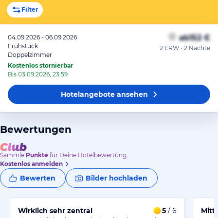
Filter
ab
152 €
04.09.2026 - 06.09.2026
Frühstück
2 ERW • 2 Nächte
Doppelzimmer
Kostenlos stornierbar
Bis 03.09.2026, 23:59
Hotelangebote
ansehen
Bewertungen
Sammle
Punkte
für Deine Hotelbewertung.
Kostenlos anmelden
Bewerten
Bilder hochladen
Wirklich sehr zentral
5
/ 6
Mitt