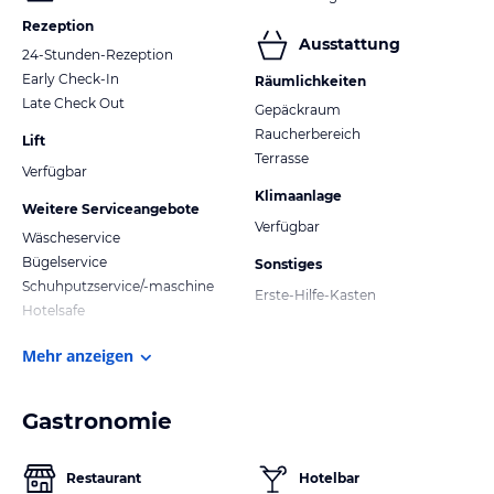
Rezeption
Ausstattung
24-Stunden-Rezeption
Early Check-In
Räumlichkeiten
Late Check Out
Gepäckraum
Raucherbereich
Lift
Terrasse
Verfügbar
Klimaanlage
Weitere Serviceangebote
Verfügbar
Wäscheservice
Bügelservice
Sonstiges
Schuhputzservice/-maschine
Erste-Hilfe-Kasten
Hotelsafe
Mehr anzeigen
Gastronomie
Restaurant
Hotelbar