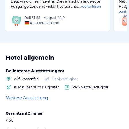
Liegt wirklich sehr zentral. Die sehr schön angelegte
Nette
Fußgängerzone mit vielen Restaurants…
weiterlesen
Fußgä
weite
Ralf
51-55
•
August 2019
Aus Deutschland
Hotel allgemein
Beliebteste Ausstattungen:
Wifi kostenfrei
Pool verfügbar
10 Minuten zum Flughafen
Parkplätze verfügbar
Weitere Ausstattung
Gesamtzahl Zimmer
< 50