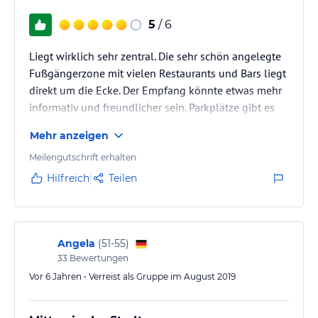
5
/ 6
Liegt wirklich sehr zentral. Die sehr schön angelegte
Fußgängerzone mit vielen Restaurants und Bars liegt
direkt um die Ecke. Der Empfang könnte etwas mehr
informativ und freundlicher sein. Parkplätze gibt es
keine, aber ein Parkhaus in kurzer Laufweite. Die
Mehr anzeigen
nehmen sogar Euro als Bezahlmittel an. Wir hatten
ein Doppelzimmer im Dachgeschoss mit Blick auf den
Meilengutschrift erhalten
Innenhof. Sehr ruhiges Zimmer, großräumig und
Hilfreich
Teilen
sauber. Aufzug vorhanden. Frühstücksleistung eher
eingeschränkt. Würden hier wieder gerne
übernachten, wenn wir in…
Angela
(
51-55
)
33
Bewertungen
Vor 6 Jahren • Verreist als Gruppe im August 2019