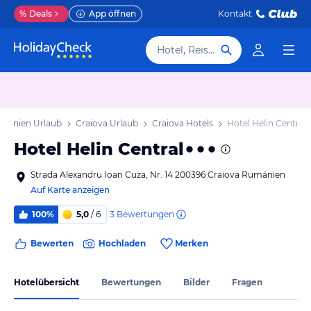
%
Deals
App öffnen
Kontakt
Hotel, Reiseziel
umänien Urlaub
Craiova Urlaub
Craiova Hotels
Hotel Helin Central
Hotel Helin Central
Strada Alexandru Ioan Cuza, Nr. 14 200396 Craiova Rumänien
Auf Karte anzeigen
3
Bewertungen
100%
5,0
/ 6
Bewerten
Hochladen
Merken
Hotelübersicht
Bewertungen
Bilder
Fragen