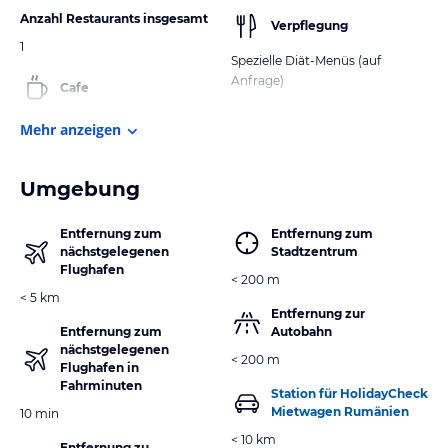
Anzahl Restaurants insgesamt
Verpflegung
1
Spezielle Diät-Menüs (auf
Anfrage)
Cafe
Mehr anzeigen
Umgebung
Entfernung zum
Entfernung zum
nächstgelegenen
Stadtzentrum
Flughafen
< 200 m
< 5 km
Entfernung zur
Entfernung zum
Autobahn
nächstgelegenen
< 200 m
Flughafen in
Fahrminuten
Station für HolidayCheck
Mietwagen Rumänien
10 min
< 10 km
Entfernung zu