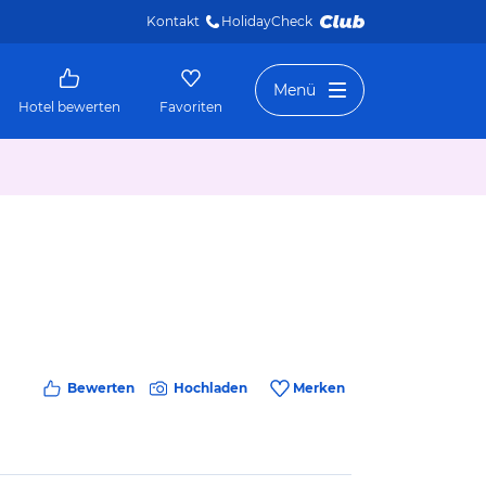
Kontakt
HolidayCheck 
Menü
Hotel bewerten
Favoriten
Bewerten
Hochladen
Merken