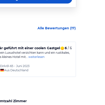
Alle Bewertungen (
17
)
är geführt mit einer coolen Gastgeberin!!!
6
/ 6
Auf jeden Fa
ein Luxushotel verzichten kann und ein rustikales,
Jederzeit würd
s kleines Hotel mit…
weiterlesen
Angefangen von
Dirk
61-65
•
Juni 2023
Nanno
Aus Deutschland
Aus
mtzahl Zimmer