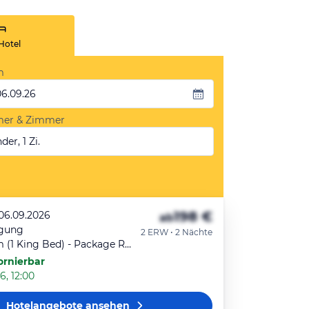
Hotel
m
06.09.26
mer & Zimmer
der, 1 Zi.
198 €
 06.09.2026
ab
egung
2 ERW • 2 Nächte
Double Room (1 King Bed) - Package Rate
ornierbar
6, 12:00
Hotelangebote
ansehen