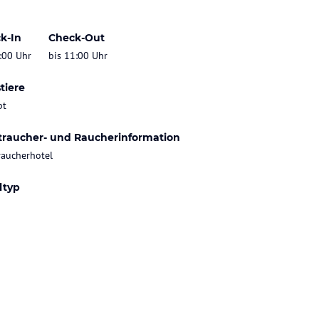
k-In
Check-Out
:00 Uhr
bis 11:00 Uhr
tiere
bt
traucher- und Raucherinformation
raucherhotel
ltyp