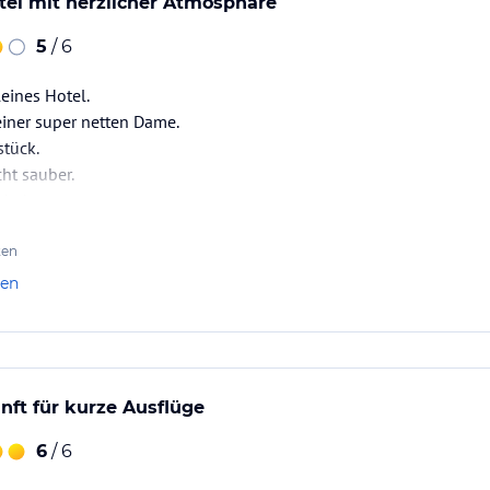
tel mit herzlicher Atmosphäre
5
/ 6
eines Hotel.
 einer super netten Dame.
stück.
ht sauber.
iederkommen.
ten
len
ft für kurze Ausflüge
6
/ 6