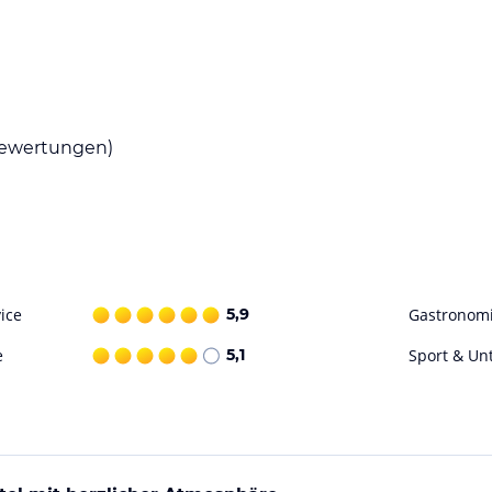
Speisen genießen. Morgens wird ein
aurant bietet auch ein à la carte Abendessen
ewertungen)
nnenpool, eine Terrasse und einen Garten. Gäste
tenlose Parkplätze stehen zur Verfügung.
ohne Gewähr. Bitte lies vor der Buchung die
ice
5,9
Gastronom
e
5,1
Sport & Un