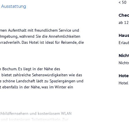
< 50
 Ausstattung
Chec
ab 12
men Aufenthalt mit freundlichem Service und
Haus
 Umgebung, während Sie die Annehmlichkeiten
radverleih. Das Hotel ist ideal für Reisende, die
Erlau
Nich
Nicht
n Bochum. Es liegt in der Nähe des
 bietet zahlreiche Sehenswürdigkeiten wie das
Hote
e schöne Landschaft lädt zu Spaziergängen und
Hotel
t ebenfalls in der Nähe, was im Winter ein
lachbildfernsehern und kostenlosem WLAN
und kostenlosen Toilettenartikeln. Zur
er.