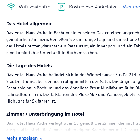
Wifi kostenfrei
Kostenlose Parkplätze
Weitere
Das Hotel allgemein
Das Hotel Haus Vocke in Bochum bietet seinen Gästen einen angeneh
gemütlichen Zimmern. Genießen Sie die ruhige Lage und die schöne
des Hotels nutzen, darunter ein Restaurant, ein Innenpool und ein Fahr
eine komfortable Unterkunft in Bochum suchen.
Die Lage des Hotels
Das Hotel Haus Vocke befindet sich in der Wiemelhauser Straße 214 i
Stadtzentrums, aber dennoch ruhig inmitten der Natur. Die Umgebung
Schauspielhaus Bochum und das Anneliese Brost Musikforum Ruhr. Di
Fahrradtouren ein. Die Talstation des Plose Ski- und Wandergebiets is
Highlight für Skifahrer ist.
Zimmer / Unterbringung im Hotel
Das Hotel Haus Vocke verfügt über 18 gemütliche Zimmer, die mit F
ausgestattet sind. Die Zimmer haben eigene Badezimmer mit Duschen 
Ausstattung gehören auch Schreibtische und kostenloses Mineralwass
Mehr anzeigen