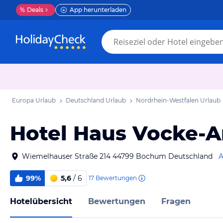
%
Deals
App herunterladen
Europa Urlaub
Deutschland Urlaub
Nordrhein-Westfalen Urlaub
Hotel Haus Vocke-
Wiemelhauser Straße 214 44799 Bochum Deutschland
A
99%
5,6
/ 6
17
Bewertungen
Hotelübersicht
Bewertungen
Fragen