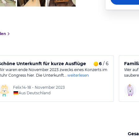
den
Schöne Unterkunft für kurze Ausflüge
6
/ 6
Famili
Wir waren ende November 2023 zwecks eines Konzerts im
Wer auf 
Ruhr Congress hier. Die Unterkunft…
weiterlesen
saubere
Felix
14-18
•
November 2023
Aus Deutschland
Gesa