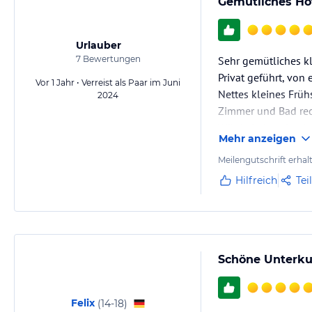
Gemütliches Ho
Urlauber
7
Bewertungen
Sehr gemütliches kl
Privat geführt, von
Vor 1 Jahr • Verreist als Paar im Juni
Nettes kleines Früh
2024
Zimmer und Bad rec
Würde jederzeit w
Mehr anzeigen
Meilengutschrift erhal
Hilfreich
Tei
Schöne Unterkun
Felix
(
14-18
)