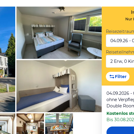
Nur 
Reisezeitrau
04.09.26 - 
Reiseteilneh
2 Erw, 0 Kin
von Expedia
Filter
04.09.2026 -
ohne Verpfl
Kostenlos st
Bis 30.08.202
von Expedia