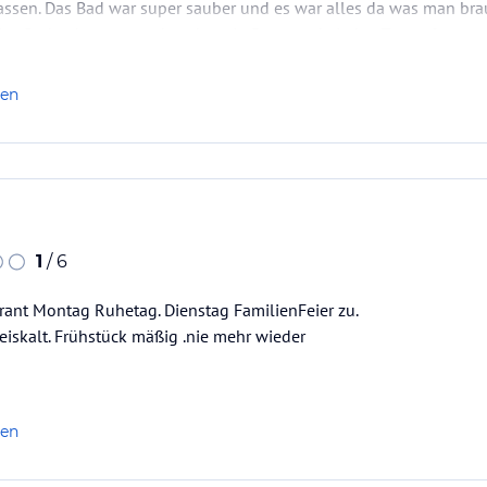
assen. Das Bad war super sauber und es war alles da was man bra
 ins Bad gehangen und auch mein Bett wurde jeden Tag aufs neu
len
1
/ 6
rant Montag Ruhetag. Dienstag FamilienFeier zu.
eiskalt. Frühstück mäßig .nie mehr wieder
len