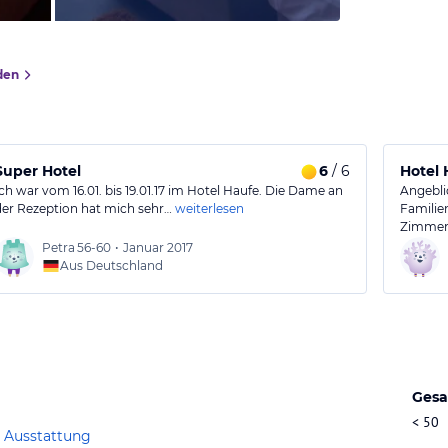
den
Super Hotel
6
/ 6
Hotel 
Ich war vom 16.01. bis 19.01.17 im Hotel Haufe. Die Dame an
Angebli
der Rezeption hat mich sehr…
weiterlesen
Familien
Zimmer 
Petra
56-60
•
Januar 2017
Aus Deutschland
Gesa
< 50
 Ausstattung