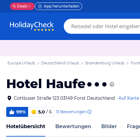
%
Deals
App herunterladen
Europa Urlaub
Deutschland Urlaub
Brandenburg Urlaub
Forst
Hotel Haufe
Cottbuser Straße 123 03149 Forst Deutschland
Auf Karte
99%
5,0
/ 6
13
Bewertungen
Hotelübersicht
Bewertungen
Bilder
Frag