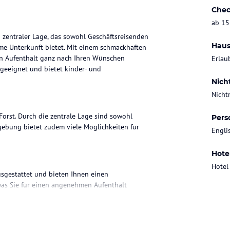
Chec
ab 15
d zentraler Lage, das sowohl Geschäftsreisenden
Haus
me Unterkunft bietet. Mit einem schmackhaften
en Aufenthalt ganz nach Ihren Wünschen
Erlau
 geeignet und bietet kinder- und
Nich
Nicht
Forst. Durch die zentrale Lage sind sowohl
Pers
ebung bietet zudem viele Möglichkeiten für
Engli
Hote
Hotel
usgestattet und bieten Ihnen einen
 was Sie für einen angenehmen Aufenthalt