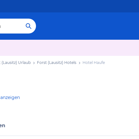
 (Lausitz) Urlaub
Forst (Lausitz) Hotels
Hotel Haufe
 anzeigen
en