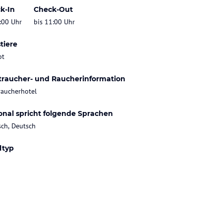
k-In
Check-Out
:00 Uhr
bis 11:00 Uhr
tiere
bt
traucher- und Raucherinformation
raucherhotel
onal spricht folgende Sprachen
sch, Deutsch
ltyp