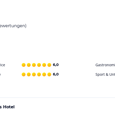
es Frühstück, das Ihnen einen guten Start in
ion buchen und somit Ihren Aufenthalt
ewertungen)
n und bietet Ihnen die Möglichkeit, die
Radwege und Möglichkeiten für Spaziergänge in
ohne Gewähr. Bitte lies vor der Buchung die
ice
6,0
Gastronom
e
6,0
Sport & Un
s Hotel