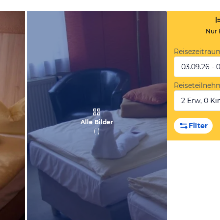
Nur 
Reisezeitrau
03.09.26 - 
Reiseteilneh
2 Erw, 0 Kin
Alle Bilder
Filter
(
1
)