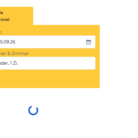
Hotel
m
05.09.26
mer & Zimmer
der, 1 Zi.