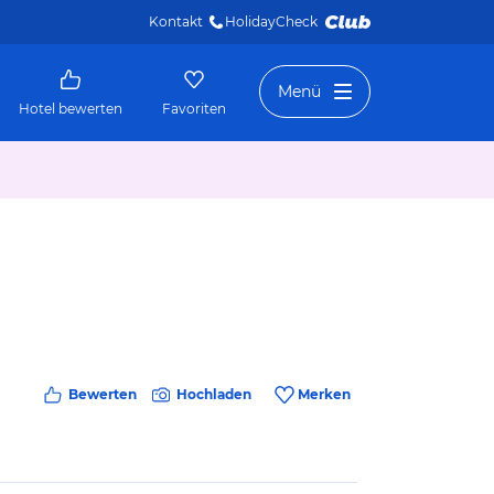
Kontakt
HolidayCheck 
Menü
Hotel bewerten
Favoriten
Bewerten
Hochladen
Merken