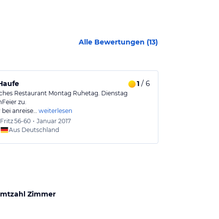
Alle Bewertungen (
13
)
Haufe
1
/ 6
Ein für all
ches Restaurant Montag Ruhetag. Dienstag
Das Hotel liegt
Feier zu.
geschmackvoll 
bei anreise…
weiterlesen
Fritz
56-60
•
Januar 2017
Klaus-
Aus Deutschland
Aus
mtzahl Zimmer