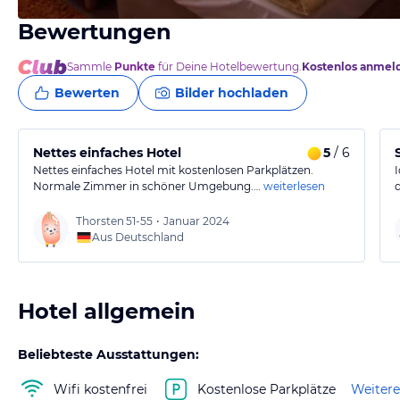
Bewertungen
von Ralf, März 2016
Sammle
Punkte
für Deine Hotelbewertung.
Kostenlos anmel
Bewerten
Bilder hochladen
Nettes einfaches Hotel
5
/ 6
Nettes einfaches Hotel mit kostenlosen Parkplätzen.
Normale Zimmer in schöner Umgebung.…
weiterlesen
Thorsten
51-55
•
Januar 2024
Aus Deutschland
Hotel allgemein
Beliebteste Ausstattungen:
Wifi kostenfrei
Kostenlose Parkplätze
Weitere