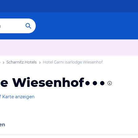
b
Scharnitz Hotels
Hotel Garni Isarlodge Wiesenhof
dge Wiesenhof
f Karte anzeigen
en