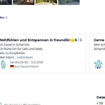
den
Wohlfühlen und Entspannen in freundlicher Atmosphäre
6
/ 6
Ein Juwel in Scharnitz.
Sehr sc
Ein Ruhe Ort für Leib und Seele.
Scharni
Sehr zu Empfehlen.
Mein Mann…
weiterlesen
Sandra
56-60
•
Juli 2026
Aus Deutschland
Gesa
< 50