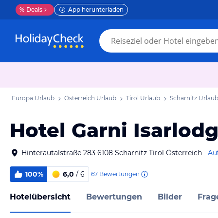
%
Deals
App herunterladen
Europa Urlaub
Österreich Urlaub
Tirol Urlaub
Scharnitz Urlau
Hotel Garni Isarlo
Hinterautalstraße 283 6108 Scharnitz Tirol Österreich
Au
100%
6,0
/ 6
67
Bewertungen
Hotelübersicht
Bewertungen
Bilder
Frag