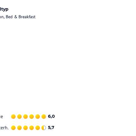
ltyp
on, Bed & Breakfast
ie
6,0
terh.
5,7