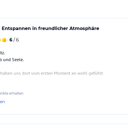
 Entspannen in freundlicher Atmosphäre
6
/ 6
tz.
ib und Seele.
haben uns dort vom ersten Moment an wohl gefühlt
nkte erhalten
len