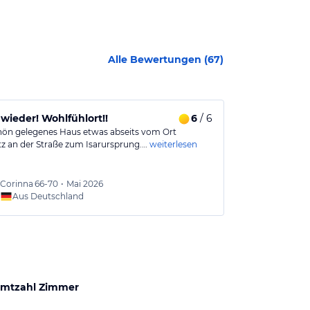
Alle Bewertungen (
67
)
Gerne wieder! Wohlfühlort!!
6
/ 6
hön gelegenes Haus etwas abseits vom Ort
Einfach ein Tr
tz an der Straße zum Isarursprung.…
weiterlesen
hervorragend i
Corinna
66-70
•
Mai 2026
Günter
Aus Deutschland
Aus
mtzahl Zimmer