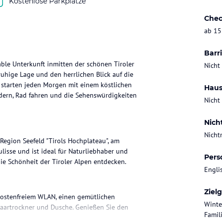
Kostenlose Parkplätze
Chec
ab 15
Barri
able Unterkunft inmitten der schönen Tiroler
Nicht
uhige Lage und den herrlichen Blick auf die
 starten jeden Morgen mit einem köstlichen
Haus
dern, Rad fahren und die Sehenswürdigkeiten
Nicht
Nich
Nicht
 Region Seefeld "Tirols Hochplateau", am
isse und ist ideal für Naturliebhaber und
Pers
e Schönheit der Tiroler Alpen entdecken.
Engli
Ziel
kostenfreiem WLAN, einen gemütlichen
Winte
Haartrockner und Dusche. Genießen Sie den
Famil