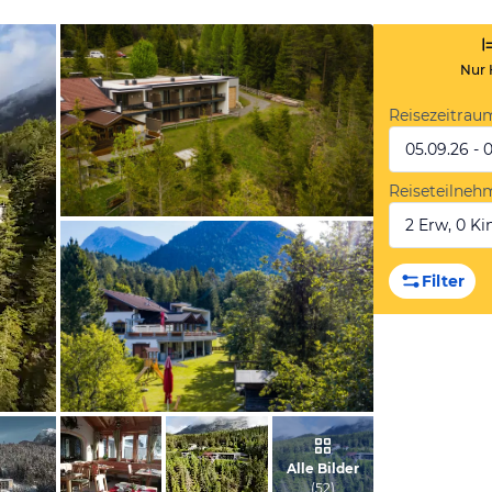
Nur 
Reisezeitrau
05.09.26 - 
Reiseteilneh
2 Erw, 0 Kin
vom Hotelier, Mai 2020
Filter
vom Hotelier, Juni 2020
Alle Bilder
(
52
)