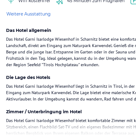
Wifi kostenfrei
45 Minuten zum Flughafen
Weitere Ausstattung
Das Hotel allgemein
Das Hotel Garni Isarlodge Wiesenhof in Scharnitz bietet eine komfort
Landschaft, direkt am Eingang zum Naturpark Karwendel. Genieß die r
Berge und die junge Isar. Entspanne im Garten oder in der Sauna und
Frühstück in den Tag. Ideal gelegen, kannst du in der Umgebung wan
der Region Seefeld "Tirols Hochplateau" erkunden.
Die Lage des Hotels
Das Hotel Garni Isarlodge Wiesenhof liegt in Scharnitz in Tirol, in der
Eingang zum Naturpark Karwendel. Die Lage bietet eine malerische Kul
Aktivurlauber. In der Umgebung kannst du wandern, Rad fahren und di
Zimmer / Unterbringung im Hotel
Das Hotel Garni Isarlodge Wiesenhof bietet komfortable Zimmer mit 
Sitzbereich, einen Flachbild-Sat-TV und ein eigenes Badezimmer mit 
herrlichen Bergblick von Ihrem eigenen Balkon oder der Terrasse aus.