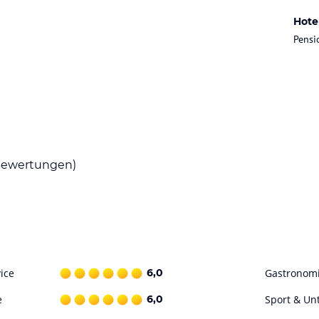
Hote
Pensi
iches Frühstück mit regionalen Spezialitäten
efindet sich ein Kühlschrank mit regionalen
Selbstbedienung (kostenpflichtig).
tspannen. Eine Terrasse lädt zum Verweilen und
liche Wanderungen unternehmen und die Natur
alerische Umgebung auf zwei Rädern erkunden.
ewertungen)
ataloginformationen. Alle Angaben ohne
uchung die verbindlichen
Angebotsdetails
des
ice
6,0
Gastronom
e
6,0
Sport & Un