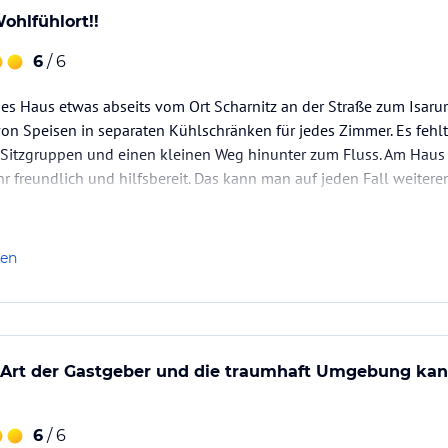
ohlfühlort!!
6
/ 6
s Haus etwas abseits vom Ort Scharnitz an der Straße zum Isarurs
on Speisen in separaten Kühlschränken für jedes Zimmer. Es fehlt
, Sitzgruppen und einen kleinen Weg hinunter zum Fluss. Am Haus g
ehr freundlich und hilfsbereit. Das kann man auf jeden Fall weiter
erher kommen.
len
e Art der Gastgeber und die traumhaft Umgebung ka
6
/ 6