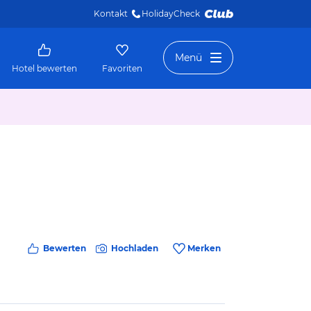
Kontakt
HolidayCheck 
Menü
Hotel bewerten
Favoriten
Bewerten
Hochladen
Merken