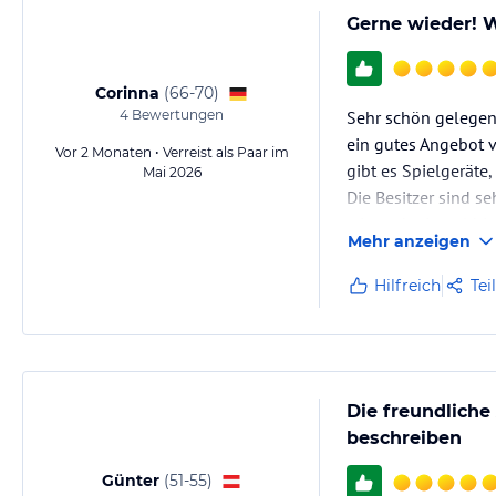
Gerne wieder! W
Corinna
(
66-70
)
4
Bewertungen
Sehr schön gelegene
ein gutes Angebot v
Vor 2 Monaten • Verreist als Paar im
gibt es Spielgeräte
Mai 2026
Die Besitzer sind s
wir noch einmal hi
Mehr anzeigen
Hilfreich
Tei
Die freundlich
beschreiben
Günter
(
51-55
)