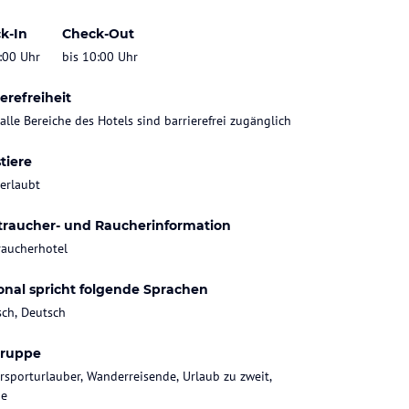
k-In
Check-Out
:00 Uhr
bis 10:00 Uhr
erefreiheit
 alle Bereiche des Hotels sind barrierefrei zugänglich
tiere
 erlaubt
traucher- und Raucherinformation
raucherhotel
onal spricht folgende Sprachen
sch, Deutsch
gruppe
rsporturlauber, Wanderreisende, Urlaub zu zweit,
ie