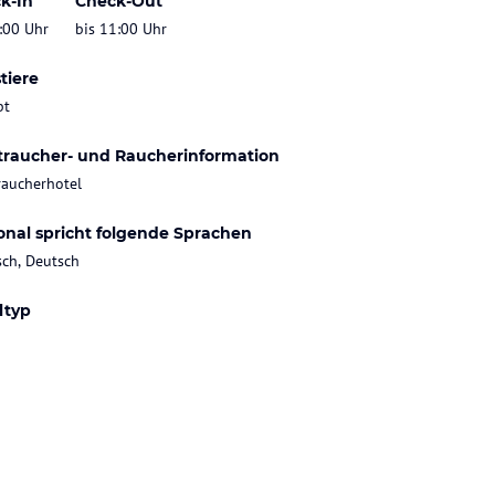
k-In
Check-Out
:00 Uhr
bis 11:00 Uhr
tiere
bt
traucher- und Raucherinformation
raucherhotel
onal spricht folgende Sprachen
sch, Deutsch
ltyp