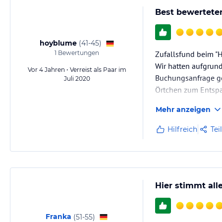
Best bewerteter
hoyblume
(
41-45
)
1
Bewertungen
Zufallsfund beim "
Wir hatten aufgrund
Vor 4 Jahren • Verreist als Paar im
Buchungsanfrage ges
Juli 2020
Örtchen zum Entspa
Mehr anzeigen
Hilfreich
Tei
Hier stimmt all
Franka
(
51-55
)