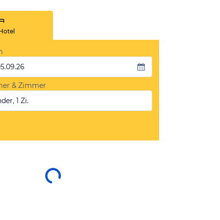
Hotel
m
05.09.26
mer & Zimmer
der, 1 Zi.