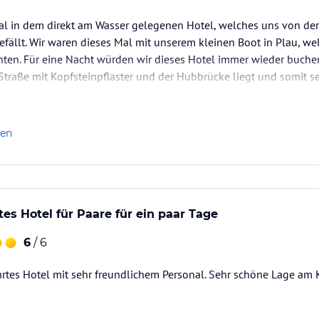
al in dem direkt am Wasser gelegenen Hotel, welches uns von d
efällt. Wir waren dieses Mal mit unserem kleinen Boot in Plau, we
en. Für eine Nacht würden wir dieses Hotel immer wieder buchen.
Straße mit Kopfsteinpflaster und der Hubbrücke liegt und somit seh
n diese aus einem Glas, welches im Flur steht nutzen ;…
len
s Hotel für Paare für ein paar Tage
6
/ 6
hrtes Hotel mit sehr freundlichem Personal. Sehr schöne Lage am