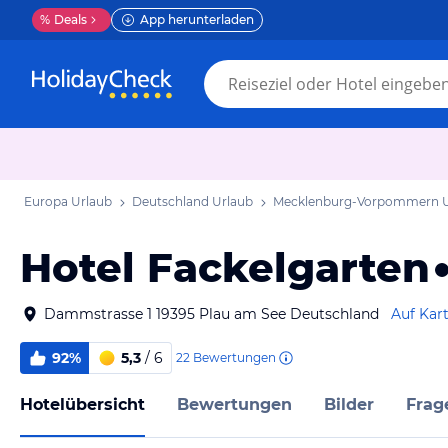
%
Deals
App herunterladen
Europa Urlaub
Deutschland Urlaub
Mecklenburg-Vorpommern U
Hotel Fackelgarten
Dammstrasse 1 19395 Plau am See Deutschland
Auf Kar
92%
5,3
/ 6
22
Bewertungen
Hotelübersicht
Bewertungen
Bilder
Frag