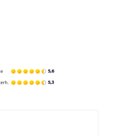
ie
5,6
terh.
5,3