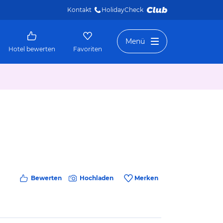
Kontakt
HolidayCheck 
Menü
Hotel bewerten
Favoriten
Bewerten
Hochladen
Merken