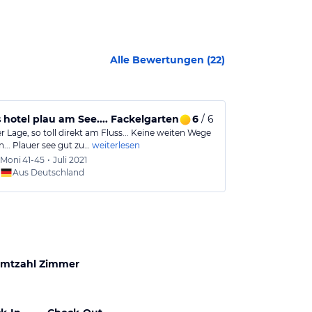
Alle Bewertungen (
22
)
 hotel plau am See.... Fackelgarten
6
/ 6
Best bewert
Lage, so toll direkt am Fluss... Keine weiten Wege
Zufallsfund be
n... Plauer see gut zu…
weiterlesen
Wir hatten auf
Moni
41-45
•
Juli 2021
hoybl
Aus Deutschland
Aus
mtzahl Zimmer