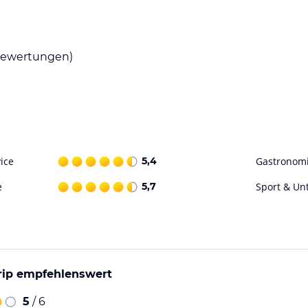
, regionale Spezialitäten und internationale
n und erleben Sie kulinarische Höhepunkte in
e Kuchen und Gebäck probieren und sich bei
ewertungen)
dene Möglichkeiten, Ihre Freizeit aktiv zu
e Umgebung zu erkunden und die Natur zu
malerischen Strecken sind beliebte Aktivitäten
aziergang vom Hotel entfernt ist.
ice
5,4
Gastronom
e
5,7
Sport & Un
ohne Gewähr. Bitte lies vor der Buchung die
trip empfehlenswert
5
/ 6