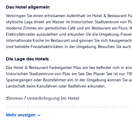
Das Hotel allgemein
Verbringen Sie einen erholsamen Aufenthalt im Hotel & Restaurant F
idyllische Lage direkt am Wasser im historischen Stadtzentrum von Pl
moderne Zimmer, ein gemütliches Café und ein Restaurant am Fluss. N
Elektrofahrräder auszuleihen und erkunden Sie die Umgebung. Freuen 
internationale Küche im Restaurant und gönnen Sie sich hausgemach
sind beliebte Freizeitaktivitäten in der Umgebung. Besuchen Sie auch 
Die Lage des Hotels
Das Hotel & Restaurant Fackelgarten Plau am See befindet sich in ei
historischen Stadtzentrum von Plau am See. Der Plauer See ist nur 7
Spaziergängen oder Bootsfahrten ein. In der Umgebung können Sie 
Landschaft beim Kanufahren oder Radfahren erkunden.
Zimmer / Unterbringung im Hotel
Im Hotel & Restaurant Fackelgarten Plau am See erwarten Sie modern
Annehmlichkeiten für einen angenehmen Aufenthalt. Jedes Zimmer ver
Mehr anzeigen
Badezimmer. Genießen Sie den Komfort und die Ruhe in Ihrem Zimmer 
Gastronomie im Hotel