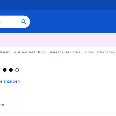
rlaub
Plau am See Urlaub
Plau am See Hotels
Hotel Fackelgarten
te anzeigen
en