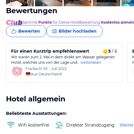
Bewertungen
Sammle
Punkte
für Deine Hotelbewertung.
Kostenlos anmel
Bewerten
Bilder hochladen
Für einen Kurztrip empfehlenswert
5
/ 6
Wir waren zum 2. Mal in dem direkt am Wasser gelegenen
Hotel, welches uns von der Lage und…
weiterlesen
Franka
51-55
•
Juli 2022
Aus Deutschland
Hotel allgemein
Beliebteste Ausstattungen:
Wifi kostenfrei
Direkter Strandzugang
Weiter