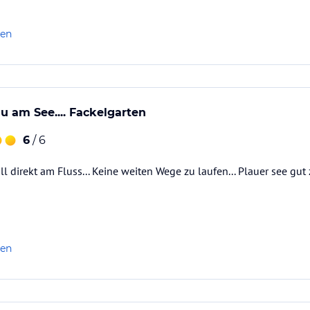
len
au am See.... Fackelgarten
6
/ 6
 direkt am Fluss... Keine weiten Wege zu laufen... Plauer see gut z
len