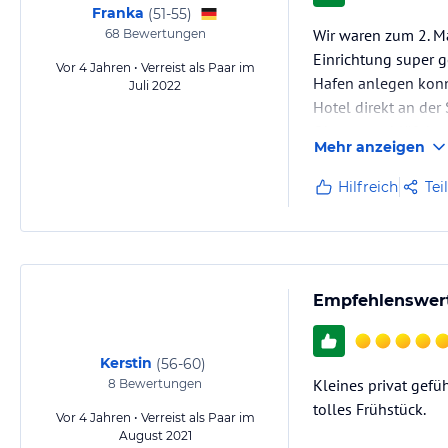
Franka
(
51-55
)
Wir waren zum 2. M
68
Bewertungen
Einrichtung super g
Vor 4 Jahren • Verreist als Paar im
Hafen anlegen konnt
Juli 2022
Hotel direkt an der 
Ohropax schläft kan
Mehr anzeigen
Hilfreich
Tei
Empfehlenswerte
Kerstin
(
56-60
)
Kleines privat gefü
8
Bewertungen
tolles Frühstück.
Vor 4 Jahren • Verreist als Paar im
August 2021