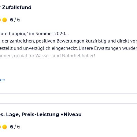
 Zufallsfund
6
/ 6
Hotelhopping" im Sommer 2020...
 der zahlreichen, positiven Bewertungen kurzfristig und direkt v
tellt und unverzüglich eingecheckt. Unsere Erwartungen wurden vo
nnen; genial für Wasser- und Naturliebhaber!
len
es. Lage, Preis-Leistung +Niveau
6
/ 6