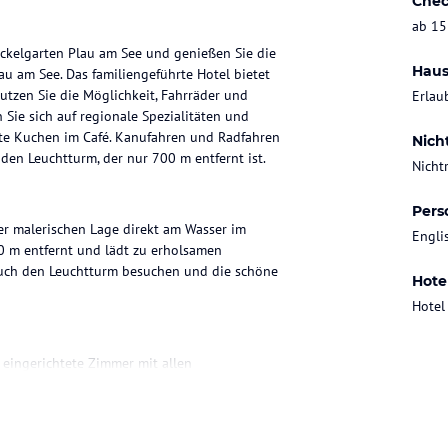
Chec
ab 15
ackelgarten Plau am See und genießen Sie die
Haus
au am See. Das familiengeführte Hotel bietet
utzen Sie die Möglichkeit, Fahrräder und
Erlau
Sie sich auf regionale Spezialitäten und
te Kuchen im Café. Kanufahren und Radfahren
Nich
den Leuchtturm, der nur 700 m entfernt ist.
Nicht
Pers
ner malerischen Lage direkt am Wasser im
Engli
00 m entfernt und lädt zu erholsamen
auch den Leuchtturm besuchen und die schöne
Hote
Hotel
 eingerichtete Zimmer mit allen
fügt über einen Flachbild-TV und ein eigenes
und fühlen Sie sich wie zu Hause.