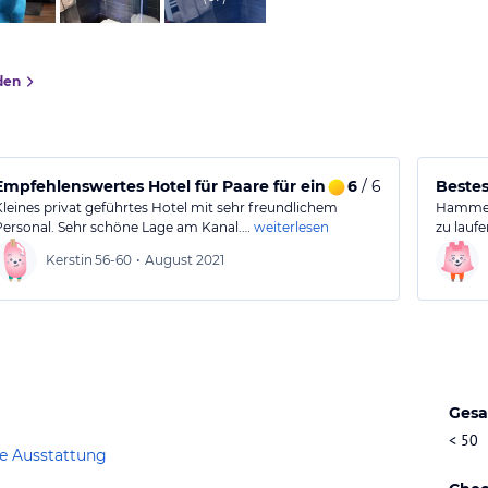
den
Empfehlenswertes Hotel für Paare für ein paar Tage
6
/ 6
Bestes
Kleines privat geführtes Hotel mit sehr freundlichem
Hammer 
Personal. Sehr schöne Lage am Kanal.…
weiterlesen
zu laufe
Kerstin
56-60
•
August 2021
Gesa
< 50
e Ausstattung