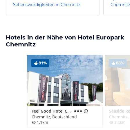
Sehenswürdigkeiten in Chemnitz
Chemnit
Hotels in der Nähe von Hotel Europark
Chemnitz
81%
88%
Feel Good Hotel Chemnitz
Chemnitz, Deutschland
Chemnitz,
1,1km
3,4km