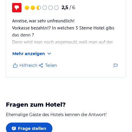
2,5
/ 6
Anreise, war sehr unfreundlich!
Vorkasse bezahln!? In welchen 3 Sterne Hotel gibs
das denn ?
Dann wird man noch angemault, weil man auf der
Straße parkt, aber wo Parkplätze sind is nicht
Mehr anzeigen
gekennzeichent!
WLAN kostenpflichtig!? Schlecht.. 1 Woche noch mal
Hilfreich
Teilen
da?? Lieber schlaf ich im Auto!!!
Fragen zum Hotel?
Ehemalige Gäste des Hotels kennen die Antwort!
Frage stellen