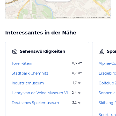
Interessantes in der Nähe
Sehenswürdigkeiten
Spor
Torell-Stein
0,6
km
Stadtpark Chemnitz
0,7
km
Erzgebir
Industriemuseum
1,7
km
Golfclub 
Henry van de Velde Museum Villa Esche
2,4
km
Sonnenla
Deutsches Spielemuseum
3,2
km
Skihang 
Sport- un