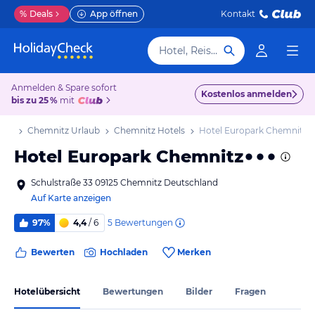
%
Deals
App öffnen
Kontakt
Hotel, Reiseziel
Anmelden & Spare sofort
Kostenlos anmelden
bis zu 25 %
mit
aub
Chemnitz Urlaub
Chemnitz Hotels
Hotel Europark Chemnitz
Hotel Europark Chemnitz
Schulstraße 33 09125 Chemnitz Deutschland
Auf Karte anzeigen
5
Bewertungen
97%
4,4
/ 6
Bewerten
Hochladen
Merken
Hotelübersicht
Bewertungen
Bilder
Fragen