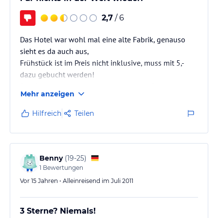
2,7
/ 6
Das Hotel war wohl mal eine alte Fabrik, genauso
sieht es da auch aus,
Frühstück ist im Preis nicht inklusive, muss mit 5,-
dazu gebucht werden!
Die "Rezeption" ist eine kleine vergilbte Butze vor
Mehr anzeigen
dem Hauptgebäude, wo häufiger das Schild "Bin
gleich wieder da" hängt als dass dort jemand sitzt!
Hilfreich
Teilen
Benny
(
19-25
)
1
Bewertungen
Vor 15 Jahren • Alleinreisend im Juli 2011
3 Sterne? Niemals!