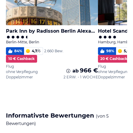
Park Inn by Radisson Berlin Alexanderplatz
Hotel Scandi
Berlin-Mitte, Berlin
Hamburg, Hambur
84
%
4,7
/
6
98
%
5,6
/
6
2.660 Bew.
10 € Cashback
20 € Cashback
Flug
Flug
966 €
ab
ohne Verpflegung
ohne Verpflegung
Doppelzimmer
2 ERW. • 1 WOCHE
Doppelzimmer
Informativste Bewertungen
(von
5
Bewertungen)