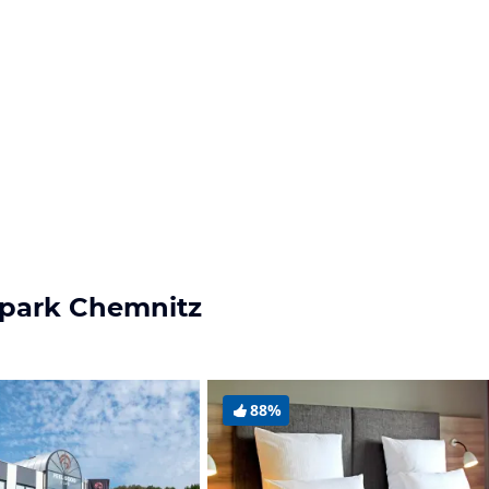
opark Chemnitz
88%