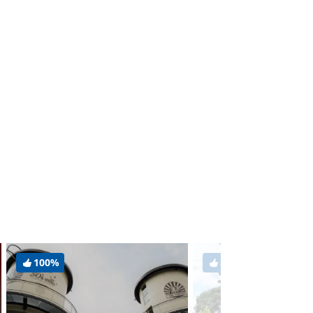
100%
88%