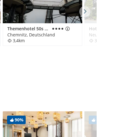
Themenhotel 50s ville Motel
Hotel Almenrausch
Chemnitz, Deutschland
3,4km
3,4km
90%
88%