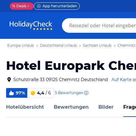
%
Deals
App herunterladen
Europa Urlaub
Deutschland Urlaub
Sachsen Urlaub
Chemnitz
Hotel Europark Che
Schulstraße 33 09125 Chemnitz Deutschland
Auf Karte 
97%
4,4
/ 6
5
Bewertungen
Hotelübersicht
Bewertungen
Bilder
Frag