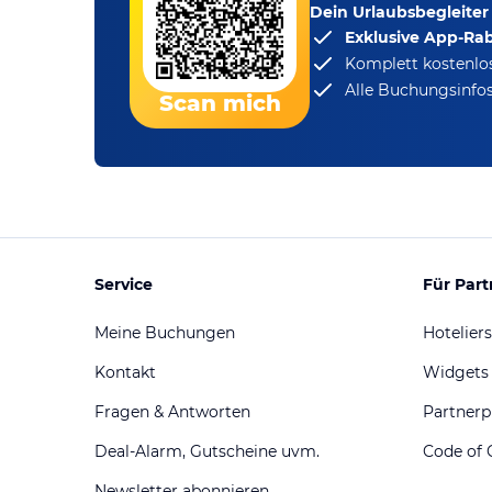
Dein Urlaubsbegleiter
Exklusive App-Ra
Komplett kostenlo
Alle Buchungsinfos
Scan mich
Service
Für Part
Meine Buchungen
Hoteliers
Kontakt
Widgets
Fragen & Antworten
Partner
Deal-Alarm, Gutscheine uvm.
Code of 
Newsletter abonnieren