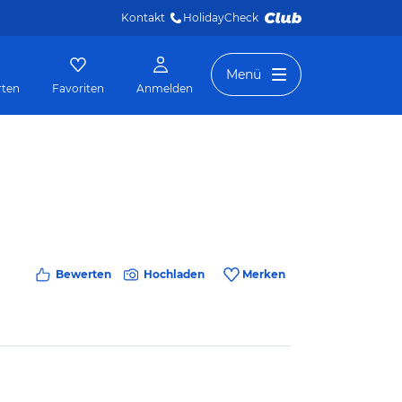
Kontakt
HolidayCheck 
Menü
rten
Favoriten
Anmelden
Bewerten
Hochladen
Merken