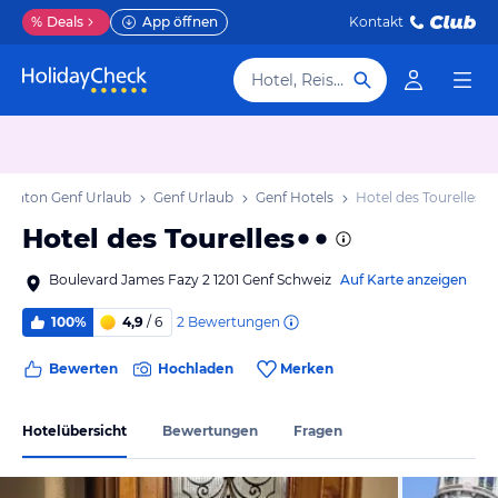
%
Deals
App öffnen
Kontakt
Hotel, Reiseziel
Kanton Genf Urlaub
Genf Urlaub
Genf Hotels
Hotel des Tourelles
Hotel des Tourelles
Boulevard James Fazy 2 1201 Genf Schweiz
Auf Karte anzeigen
2
Bewertungen
100%
4,9
/ 6
Bewerten
Hochladen
Merken
Hotelübersicht
Bewertungen
Fragen