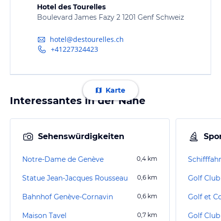
Hotel des Tourelles
Boulevard James Fazy 2 1201 Genf Schweiz
hotel@destourelles.ch
+41227324423
Karte
Interessantes in der Nähe
Sehenswürdigkeiten
Spor
Notre-Dame de Genève
0,4
km
Schifffah
Statue Jean-Jacques Rousseau
0,6
km
Golf Clu
Bahnhof Genève-Cornavin
0,6
km
Golf et C
Maison Tavel
0,7
km
Golf Club