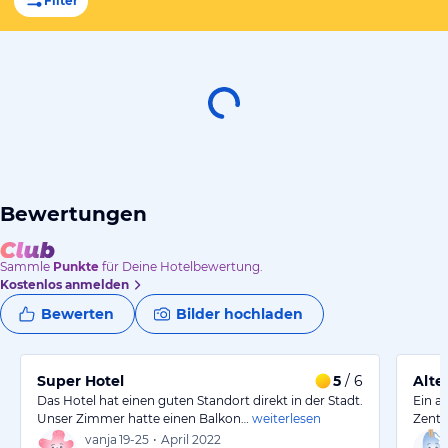
Filter
Bewertungen
Sammle
Punkte
für Deine Hotelbewertung.
Kostenlos anmelden
Bewerten
Bilder hochladen
Super Hotel
5
/ 6
Alte
Das Hotel hat einen guten Standort direkt in der Stadt.
Ein al
Unser Zimmer hatte einen Balkon…
weiterlesen
Zentr
vanja
19-25
•
April 2022