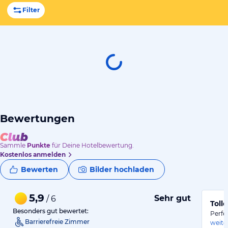
Filter
Bewertungen
Sammle
Punkte
für Deine Hotelbewertung.
Kostenlos anmelden
Bewerten
Bilder hochladen
5,9
Sehr gut
/ 6
Toll
Besonders gut bewertet:
Perfe
Barrierefreie Zimmer
weite