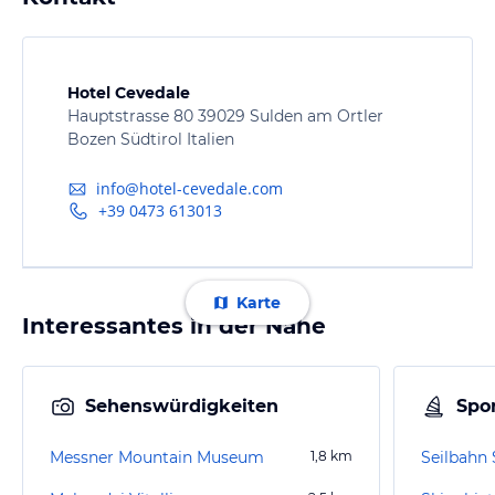
Hotel Cevedale
Hauptstrasse 80 39029 Sulden am Ortler
Bozen Südtirol Italien
info@hotel-cevedale.com
+39 0473 613013
Karte
Interessantes in der Nähe
Sehenswürdigkeiten
Spor
Messner Mountain Museum
1,8
km
Seilbahn