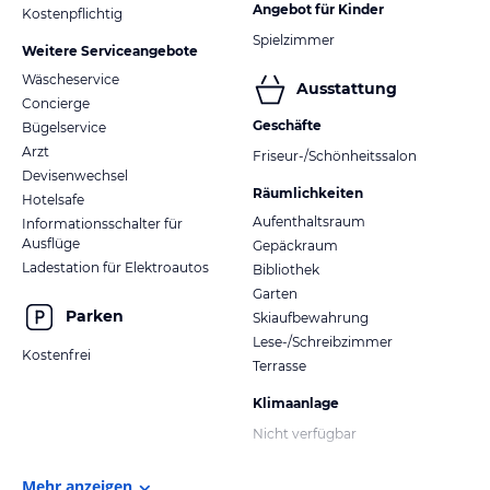
Angebot für Kinder
Kostenpflichtig
Spielzimmer
Weitere Serviceangebote
Wäscheservice
Ausstattung
Concierge
Geschäfte
Bügelservice
Arzt
Friseur-/Schönheitssalon
Devisenwechsel
Räumlichkeiten
Hotelsafe
Aufenthaltsraum
Informationsschalter für
Ausflüge
Gepäckraum
Ladestation für Elektroautos
Bibliothek
Garten
Parken
Skiaufbewahrung
Lese-/Schreibzimmer
Kostenfrei
Terrasse
Klimaanlage
Nicht verfügbar
Mehr anzeigen