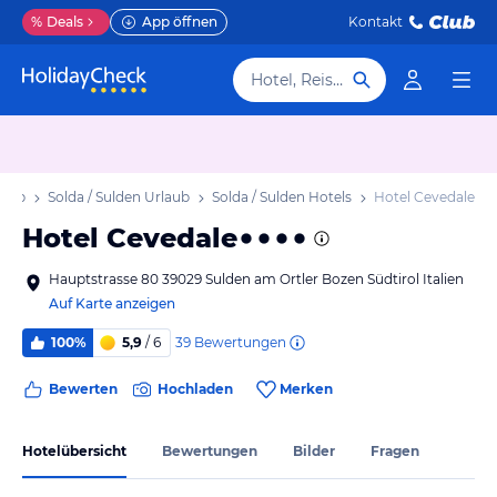
%
Deals
App öffnen
Kontakt
Hotel, Reiseziel
laub
Solda / Sulden Urlaub
Solda / Sulden Hotels
Hotel Cevedale
Hotel Cevedale
Hauptstrasse 80 39029 Sulden am Ortler Bozen Südtirol Italien
Auf Karte anzeigen
39
Bewertungen
100%
5,9
/ 6
Bewerten
Hochladen
Merken
Hotelübersicht
Bewertungen
Bilder
Fragen