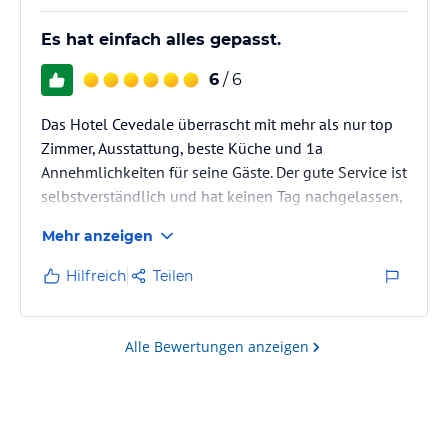
Es hat einfach alles gepasst.
6
/ 6
Das Hotel Cevedale überrascht mit mehr als nur top
Zimmer, Ausstattung, beste Küche und 1a
Annehmlichkeiten für seine Gäste. Der gute Service ist
selbstverständlich und hat keinen Tag nachgelassen,
er wird hier gelebt. Kein Wunsch war zu viel. Das
Mehr anzeigen
Hotel Cevedale kann rund herum nur empfohlen
werden. Die Umsetzung der Hygienevorschriften zum
Hilfreich
Teilen
Thema Covid-19 war immer präsent.
Alle Bewertungen anzeigen