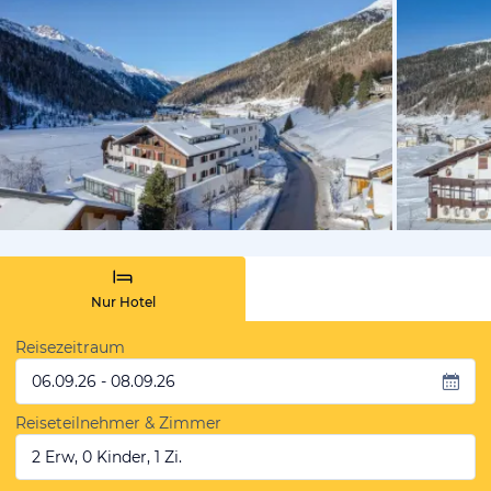
vom Hoteli
Nur Hotel
Reisezeitraum
06.09.26 - 08.09.26
Reiseteilnehmer & Zimmer
2 Erw, 0 Kinder, 1 Zi.