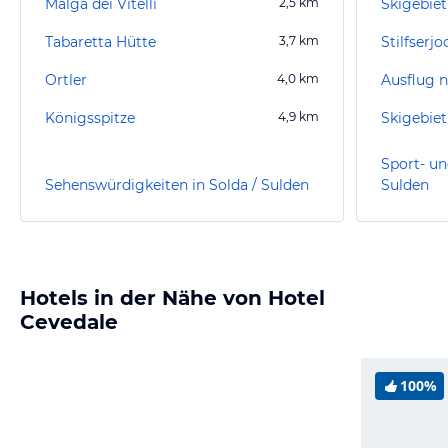
Malga dei Vitelli
2,5
km
Skigebiet
Tabaretta Hütte
3,7
km
Stilfserjo
Ortler
4,0
km
Königsspitze
4,9
km
Skigebiet
Sport- un
Sehenswürdigkeiten in Solda / Sulden
Sulden
Hotels in der Nähe von Hotel
Cevedale
100%