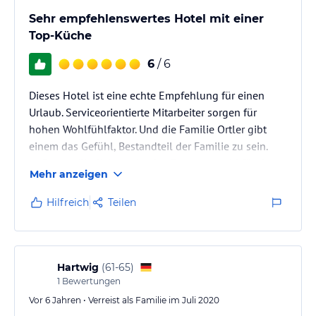
Sehr empfehlenswertes Hotel mit einer
Top-Küche
6
/ 6
Dieses Hotel ist eine echte Empfehlung für einen
Urlaub. Serviceorientierte Mitarbeiter sorgen für
hohen Wohlfühlfaktor. Und die Familie Ortler gibt
einem das Gefühl, Bestandteil der Familie zu sein.
Außergewöhnlich gut ist das Essen, sowohl für den
Mehr anzeigen
Gaumen aber auch für das Auge. Der Wellness-
Bereich ist neu gestaltet und der perfekte Abschluss
Hilfreich
Teilen
nach einem Skitag. Ich werde definitiv
wiederkommen und auch Freunden dieses Hotel
weiterempfehlen.
Hartwig
(
61-65
)
1
Bewertungen
Vor 6 Jahren • Verreist als Familie im Juli 2020