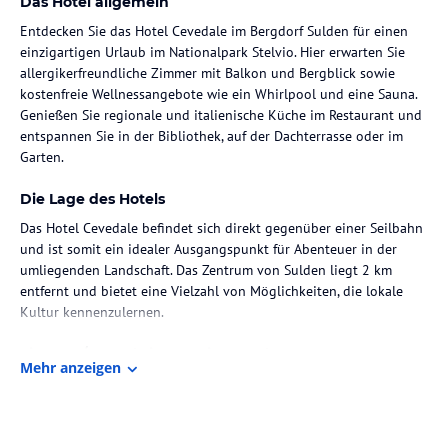
Das Hotel allgemein
Entdecken Sie das Hotel Cevedale im Bergdorf Sulden für einen
einzigartigen Urlaub im Nationalpark Stelvio. Hier erwarten Sie
allergikerfreundliche Zimmer mit Balkon und Bergblick sowie
kostenfreie Wellnessangebote wie ein Whirlpool und eine Sauna.
Genießen Sie regionale und italienische Küche im Restaurant und
entspannen Sie in der Bibliothek, auf der Dachterrasse oder im
Garten.
Die Lage des Hotels
Das Hotel Cevedale befindet sich direkt gegenüber einer Seilbahn
und ist somit ein idealer Ausgangspunkt für Abenteuer in der
umliegenden Landschaft. Das Zentrum von Sulden liegt 2 km
entfernt und bietet eine Vielzahl von Möglichkeiten, die lokale
Kultur kennenzulernen.
Zimmer / Unterbringung im Hotel
Mehr anzeigen
Die Zimmer im Hotel Cevedale sind renoviert und
allergikerfreundlich, mit Holzböden und Sat-TV ausgestattet.
Kostenfreie Pflegeprodukte und Hausschuhe sowie ein Balkon mit
Bergblick sind vorhanden.