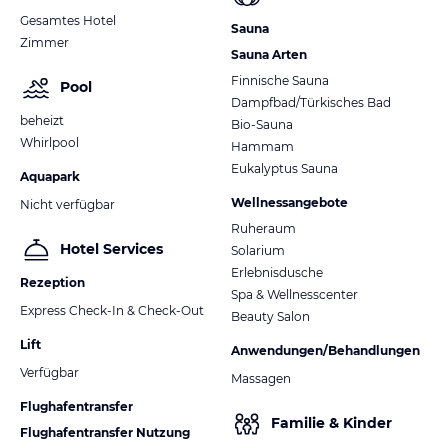
Gesamtes Hotel
Sauna
Zimmer
Sauna Arten
Finnische Sauna
Pool
Dampfbad/Türkisches Bad
beheizt
Bio-Sauna
Whirlpool
Hammam
Eukalyptus Sauna
Aquapark
Wellnessangebote
Nicht verfügbar
Ruheraum
Hotel Services
Solarium
Erlebnisdusche
Rezeption
Spa & Wellnesscenter
Express Check-In & Check-Out
Beauty Salon
Lift
Anwendungen/Behandlungen
Verfügbar
Massagen
Flughafentransfer
Familie & Kinder
Flughafentransfer Nutzung