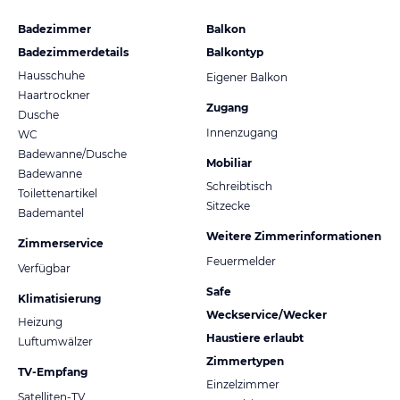
Badezimmer
Balkon
Badezimmerdetails
Balkontyp
Hausschuhe
Eigener Balkon
Haartrockner
Zugang
Dusche
Innenzugang
WC
Badewanne/Dusche
Mobiliar
Badewanne
Schreibtisch
Toilettenartikel
Sitzecke
Bademantel
Weitere Zimmerinformationen
Zimmerservice
Feuermelder
Verfügbar
Safe
Klimatisierung
Weckservice/Wecker
Heizung
Haustiere erlaubt
Luftumwälzer
Zimmertypen
TV-Empfang
Einzelzimmer
Satelliten-TV