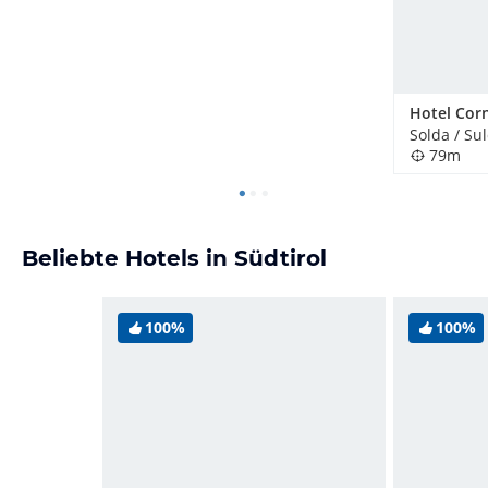
Hotel Corn
Solda / Sul
79m
Beliebte Hotels in Südtirol
100%
100%