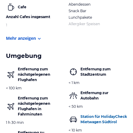
Abendessen
Cafe
Snack Bar
Anzahl Cafes insgesamt
Lunchpakete
Allergiker Speisen
1
Mehr anzeigen
Umgebung
Entfernung zum
Entfernung zum
nächstgelegenen
Stadtzentrum
Flughafen
< 1 km
< 100 km
Entfernung zur
Entfernung zum
Autobahn
nächstgelegenen
< 50 km
Flughafen in
Fahrminuten
Station für HolidayCheck
Mietwagen Südtirol
1 h 30 min
< 10 km
Entfernung zu