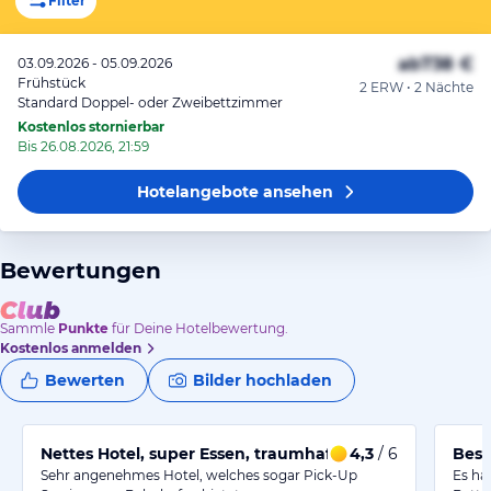
Filter
ab
738 €
03.09.2026 - 05.09.2026
Frühstück
2 ERW • 2 Nächte
Standard Doppel- oder Zweibettzimmer
Kostenlos stornierbar
Bis 26.08.2026, 21:59
Hotelangebote
ansehen
Bewertungen
Sammle
Punkte
für Deine Hotelbewertung.
Kostenlos anmelden
Bewerten
Bilder hochladen
Nettes Hotel, super Essen, traumhafte Umgebung
4,3
/ 6
Beso
Sehr angenehmes Hotel, welches sogar Pick-Up
Es han