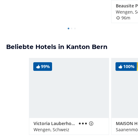
Wengen, S
96m
Beliebte Hotels in Kanton Bern
99%
100%
Victoria Lauberhorn Wengen, a Faern Collection Hotel
MAISON 
Wengen, Schweiz
Saanenmös