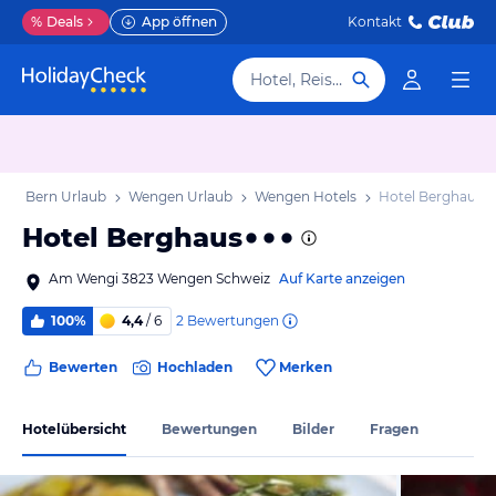
%
Deals
App öffnen
Kontakt
Hotel, Reiseziel
ton Bern Urlaub
Wengen Urlaub
Wengen Hotels
Hotel Berghaus
Hotel Berghaus
Am Wengi 3823 Wengen Schweiz
Auf Karte anzeigen
2
Bewertungen
100%
4,4
/ 6
Bewerten
Hochladen
Merken
Hotelübersicht
Bewertungen
Bilder
Fragen