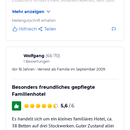
Hinweis:
Verfasst von HolidayCheck mit Hilfe von KI. Alle
Angaben ohne Gewähr. Bitte lies vor der Buchung die
empfehlen.
Mehr anzeigen
verbindlichen
Angebotsdetails
des jeweiligen Veranstalters.
Freundliches Personal und Saubere Zimmer noch
Meilengutschrift erhalten
dazu!
Hilfreich
Teilen
Wolfgang
(
66-70
)
1
Bewertungen
Vor 16 Jahren • Verreist als Familie im September 2009
Besonders freundliches gepflegte
Familienhotel
5,6
/ 6
Es handelt sich um ein kleines familiäres Hotel, ca.
38 Betten auf drei Stockwerken. Guter Zustand aller