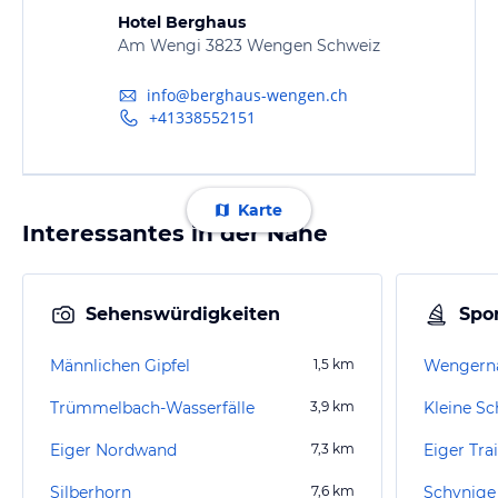
Hotel Berghaus
Am Wengi 3823 Wengen Schweiz
info@berghaus-wengen.ch
+41338552151
Karte
Interessantes in der Nähe
Sehenswürdigkeiten
Spor
Männlichen Gipfel
1,5
km
Wengern
Trümmelbach-Wasserfälle
3,9
km
Kleine S
Eiger Nordwand
7,3
km
Eiger Trai
Silberhorn
7,6
km
Schynige 