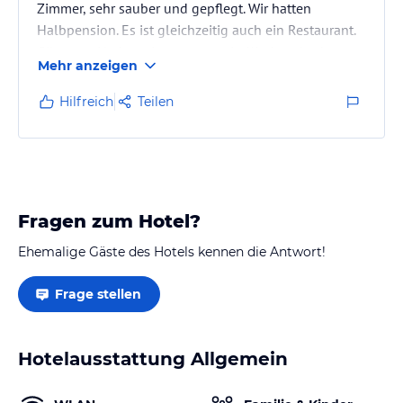
Zimmer, sehr sauber und gepflegt. Wir hatten
Halbpension. Es ist gleichzeitig auch ein Restaurant.
Gäste zur Herbstzeit waren wenig Kinder, obschon
Mehr anzeigen
das Hotel ausgesprochen familienfreundlich ist, aber
alle Altersstufen und mehrere Nationen: Schweiz,
Hilfreich
Teilen
Liechtenstein, Deutschland, Holland, USA ...
Preis-Leistungsverhältnis finden wir absolut bestens,
Skisaison, Sommer und Herbst sind gute Zeiten.
Besonders…
Fragen zum Hotel?
Ehemalige Gäste des Hotels kennen die Antwort!
Frage stellen
Hotelausstattung Allgemein