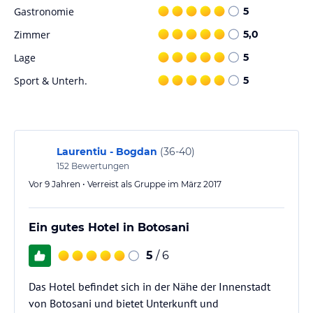
Gastronomie
5
Sport und Unterhaltung
Zimmer
5,0
Das Hotel Belvedere bietet einen Wäscheservice und eine 24-
Lage
5
Stunden-Rezeption für Ihren Komfort. Ein überwachter
Privatparkplatz steht Ihnen kostenlos zur Verfügung.
Sport & Unterh.
5
Hinweis:
Verfasst von HolidayCheck mit Hilfe von KI. Alle
Angaben ohne Gewähr. Bitte lies vor der Buchung die
verbindlichen
Angebotsdetails
des jeweiligen Veranstalters.
Laurentiu - Bogdan
(
36-40
)
152
Bewertungen
Vor 9 Jahren • Verreist als Gruppe im März 2017
Ein gutes Hotel in Botosani
5
/ 6
Das Hotel befindet sich in der Nähe der Innenstadt
von Botosani und bietet Unterkunft und