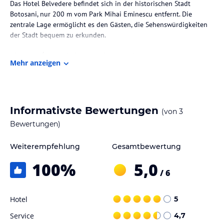
Das Hotel Belvedere befindet sich in der historischen Stadt
Botosani, nur 200 m vom Park Mihai Eminescu entfernt. Die
zentrale Lage ermöglicht es den Gästen, die Sehenswürdigkeiten
der Stadt bequem zu erkunden.
Zimmer / Unterbringung im Hotel
Mehr anzeigen
Die Zimmer im Hotel Belvedere sind modern eingerichtet und
befinden sich in einem kürzlich hinzugefügten Flügel. Sie bieten
eine Kombination aus modernem Stil und klassischen Elementen.
Zur Ausstattung gehören Klimaanlage, Kabel-TV, ein Schreibtisch
Informativste Bewertungen
(von
3
und eine Minibar. Ein kostenloser Internetzugang ist in allen
Zimmern verfügbar. Auf Anfrage steht Ihnen auch der
Bewertungen)
Zimmerservice zur Verfügung.
Weiterempfehlung
Gesamtbewertung
Gastronomie im Hotel
100
%
5,0
Das Hotel Belvedere verfügt über ein Restaurant und eine Bar, in
/ 6
denen Ihnen rumänische und internationale Gerichte serviert
werden. Der elegante Speiseraum bietet eine angenehme
Hotel
5
Atmosphäre für Ihre Mahlzeiten. Sie können Ihre Speisen auch auf
der Terrasse genießen, während Sie Livemusik und einen guten
Service
4,7
Wein genießen.