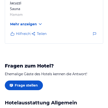
Jacuzzi
Sauna
Hamam
Roman bath
Mehr anzeigen
Fitness
Massage
Hilfreich
Teilen
Wir (8 Pers.) waren mit unseren Doppelzimmer sehr
zufrieden. Großes Buffet am Morgen. Abends haben
wir a la carte gegessen
Fragen zum Hotel?
Ehemalige Gäste des Hotels kennen die Antwort!
Frage stellen
Hotelausstattung Allgemein