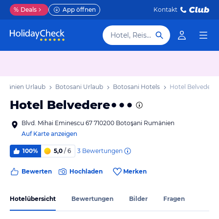
%
Deals
App öffnen
Kontakt
Hotel, Reiseziel
umänien Urlaub
Botosani Urlaub
Botosani Hotels
Hotel Belvedere
Hotel Belvedere
Blvd. Mihai Eminescu 67 710200 Botoşani Rumänien
Auf Karte anzeigen
3
Bewertungen
100%
5,0
/ 6
Bewerten
Hochladen
Merken
Hotelübersicht
Bewertungen
Bilder
Fragen