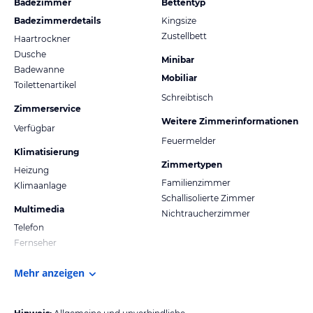
Badezimmer
Bettentyp
Badezimmerdetails
Kingsize
Zustellbett
Haartrockner
Dusche
Minibar
Badewanne
Mobiliar
Toilettenartikel
Schreibtisch
Zimmerservice
Weitere Zimmerinformationen
Verfügbar
Feuermelder
Klimatisierung
Zimmertypen
Heizung
Familienzimmer
Klimaanlage
Schallisolierte Zimmer
Multimedia
Nichtraucherzimmer
Telefon
Fernseher
Mehr anzeigen