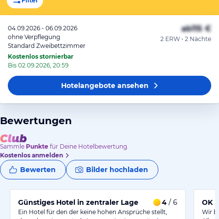
Filter
ab
115 €
04.09.2026 - 06.09.2026
ohne Verpflegung
2 ERW • 2 Nächte
Standard Zweibettzimmer
Kostenlos stornierbar
Bis 02.09.2026, 20:59
Hotelangebote
ansehen
Bewertungen
Sammle
Punkte
für Deine Hotelbewertung.
Kostenlos anmelden
Bewerten
Bilder hochladen
Günstiges Hotel in zentraler Lage
4
/ 6
OK
Ein Hotel für den der keine hohen Ansprüche stellt,
Wir b