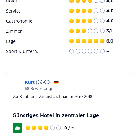
Hotel
4,0
verbindlichen
Angebotsdetails
des jeweiligen Veranstalters.
Service
4,0
Gastronomie
4,0
Zimmer
3,1
Lage
6,0
Sport & Unterh.
--
Kurt
(
56-60
)
68
Bewertungen
Vor 8 Jahren • Verreist als Paar im März 2018
Günstiges Hotel in zentraler Lage
4
/ 6