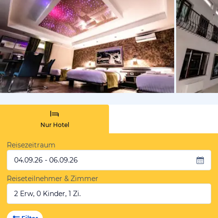
von Booki
Nur Hotel
Reisezeitraum
04.09.26 - 06.09.26
Reiseteilnehmer & Zimmer
2 Erw, 0 Kinder, 1 Zi.