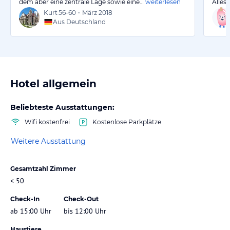
dem aber eine zentrale Lage sowie eine…
weiterlesen
Alles 
Kurt
56-60
•
März 2018
Aus Deutschland
Hotel allgemein
Beliebteste Ausstattungen:
Wifi kostenfrei
Kostenlose Parkplätze
Weitere Ausstattung
Gesamtzahl Zimmer
< 50
Check-In
Check-Out
ab 15:00 Uhr
bis 12:00 Uhr
Haustiere