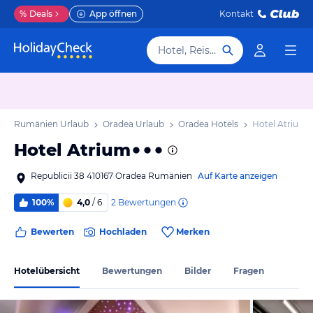
%
Deals
App öffnen
Kontakt
Hotel, Reiseziel
ges Rumänien Urlaub
Oradea Urlaub
Oradea Hotels
Hotel Atrium
Hotel Atrium
Republicii 38 410167 Oradea Rumänien
Auf Karte anzeigen
2
Bewertungen
100%
4,0
/ 6
Bewerten
Hochladen
Merken
Hotelübersicht
Bewertungen
Bilder
Fragen