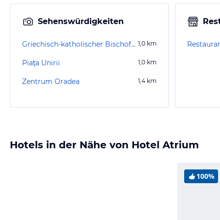
Sehenswürdigkeiten
Res
Griechisch-katholischer Bischofspalast
1,0
km
Restaura
Piața Unirii
1,0
km
Zentrum Oradea
1,4
km
Hotels in der Nähe von Hotel Atrium
100%