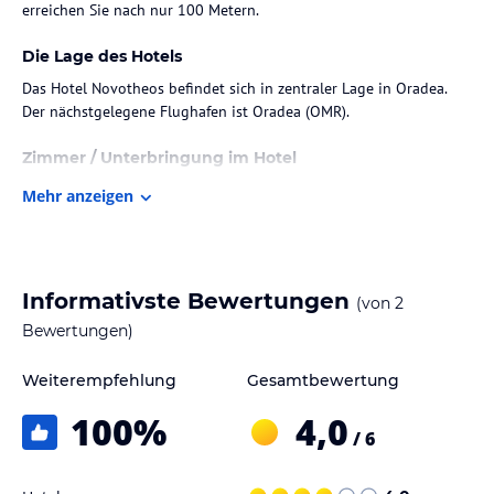
erreichen Sie nach nur 100 Metern.
Die Lage des Hotels
Das Hotel Novotheos befindet sich in zentraler Lage in Oradea.
Der nächstgelegene Flughafen ist Oradea (OMR).
Zimmer / Unterbringung im Hotel
Das Hotel bietet 22 Zimmer mit moderner Ausstattung. Die
Mehr anzeigen
Zimmer verfügen über Klimaanlage, Minibar, Telefon, Fernseher
und WLAN. Die Badezimmer sind mit Dusche ausgestattet.
Gastronomie im Hotel
Informativste Bewertungen
(von
2
Im Hotel Novotheos können Sie im hoteleigenen Restaurant
Bewertungen)
speisen oder an der Bar Getränke genießen.
Weiterempfehlung
Gesamtbewertung
Sport und Unterhaltung
Das Hotel bietet keine speziellen Sport- und Freizeitangebote.
100
%
4,0
/ 6
Hinweis:
Verfasst von HolidayCheck mit Hilfe von KI. Alle
Angaben ohne Gewähr. Bitte lies vor der Buchung die