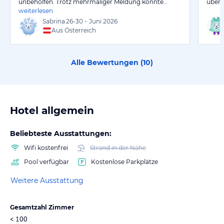
unbeholfen. Trotz mehrmaliger Meldung konnte…
überw
weiterlesen
Sabrina
26-30
•
Juni 2026
Aus Österreich
Alle Bewertungen (
10
)
Hotel allgemein
Beliebteste Ausstattungen:
Wifi kostenfrei
Strand in der Nähe
Pool verfügbar
Kostenlose Parkplätze
Weitere Ausstattung
Gesamtzahl Zimmer
< 100