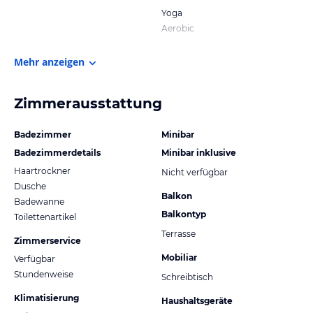
Yoga
Aerobic
Mehr anzeigen
Zimmerausstattung
Badezimmer
Minibar
Badezimmerdetails
Minibar inklusive
Haartrockner
Nicht verfügbar
Dusche
Balkon
Badewanne
Balkontyp
Toilettenartikel
Terrasse
Zimmerservice
Mobiliar
Verfügbar
Stundenweise
Schreibtisch
Klimatisierung
Haushaltsgeräte