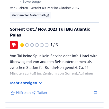
4
Bewertungen
Vor 2 Jahren • Verreist als Paar im Oktober 2023
Verifizierter Aufenthalt
Sorrent Okt./ Nov. 2023 Tui Blu Atlantic
Palas
1
/ 6
Von Tui keine Spur, kein Service oder Info. Hotel wird
überwiegend von anderen Reiseunternehmen als
zwischen Station für Rundreisen genutzt. Ca. 25
Minuten zu Fuß ins Zentrum von Sorrent. Auf einer
stark befahrenen Ausfallstraße, zum größten Teil
Mehr anzeigen
ohne Fußweg oder ähnlichen. Shuttelbus oder
Linienbus sind Glücksache. Das Gebäude ist sehr
Hilfreich
Teilen
hellhörig, Betonbau ohne Schalldämmung. Straße
direkt vorm Haus, Balkons, Meerseite über der
Küchenentlüftung.