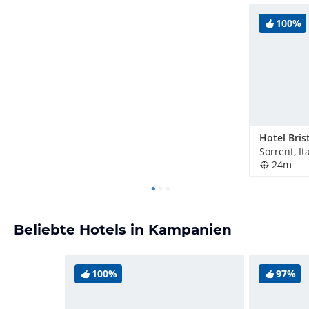
100%
Hotel Bris
Sorrent, It
24m
Beliebte Hotels in Kampanien
100%
97%