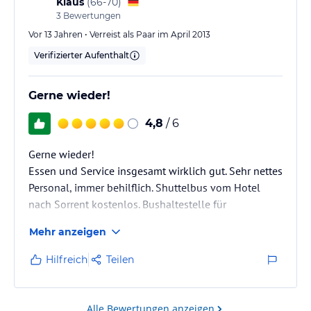
Klaus
(
66-70
)
3
Bewertungen
Vor 13 Jahren • Verreist als Paar im April 2013
Verifizierter Aufenthalt
Gerne wieder!
4,8
/ 6
Gerne wieder!
Essen und Service insgesamt wirklich gut. Sehr nettes
Personal, immer behilflich. Shuttelbus vom Hotel
nach Sorrent kostenlos. Bushaltestelle für
öffentlichen Verkehr gleich am Hotel. Busfahrscheine
Mehr anzeigen
in einer Bar 400 m entfernt jederzeit erhältlich, Bus
fährt alle 30 Min. nach Sorrent. Rezeption sehr
Hilfreich
Teilen
kompetent, reserviert auch Plätze in anderen
Restaurants.
Alle Bewertungen anzeigen