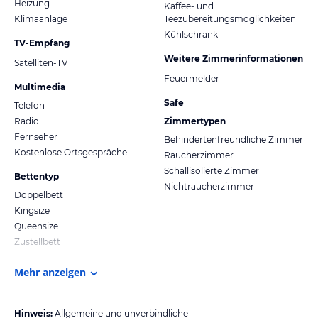
Heizung
Kaffee- und
Klimaanlage
Teezubereitungsmöglichkeiten
Kühlschrank
TV-Empfang
Weitere Zimmerinformationen
Satelliten-TV
Feuermelder
Multimedia
Safe
Telefon
Radio
Zimmertypen
Fernseher
Behindertenfreundliche Zimmer
Kostenlose Ortsgespräche
Raucherzimmer
Schallisolierte Zimmer
Bettentyp
Nichtraucherzimmer
Doppelbett
Kingsize
Queensize
Zustellbett
Mehr anzeigen
Hinweis:
Allgemeine und unverbindliche