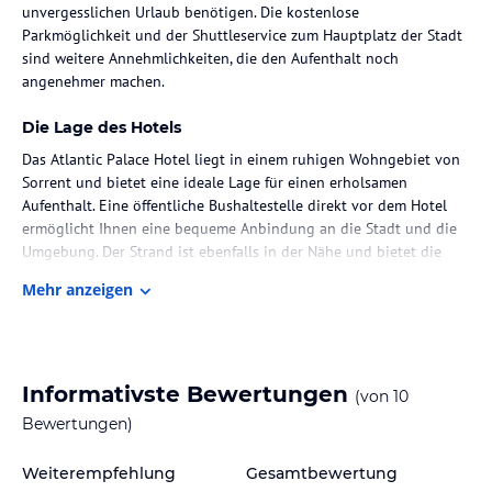
unvergesslichen Urlaub benötigen. Die kostenlose
Parkmöglichkeit und der Shuttleservice zum Hauptplatz der Stadt
sind weitere Annehmlichkeiten, die den Aufenthalt noch
angenehmer machen.
Die Lage des Hotels
Das Atlantic Palace Hotel liegt in einem ruhigen Wohngebiet von
Sorrent und bietet eine ideale Lage für einen erholsamen
Aufenthalt. Eine öffentliche Bushaltestelle direkt vor dem Hotel
ermöglicht Ihnen eine bequeme Anbindung an die Stadt und die
Umgebung. Der Strand ist ebenfalls in der Nähe und bietet die
Möglichkeit, die Sonne und das Meer zu genießen. Die Städte
Mehr anzeigen
Neapel und Pompeji sind nur eine kurze Autofahrt entfernt, so
dass Sie auch die Möglichkeit haben, diese faszinierenden Orte zu
erkunden.
Zimmer / Unterbringung im Hotel
Informativste Bewertungen
(von
10
Die Zimmer im Atlantic Palace Hotel sind geräumig und
Bewertungen)
klimatisiert, um Ihnen den höchsten Komfort zu bieten. Jedes
Zimmer ist geschmackvoll eingerichtet und mit allen
Weiterempfehlung
Gesamtbewertung
Annehmlichkeiten ausgestattet, die Sie für einen angenehmen