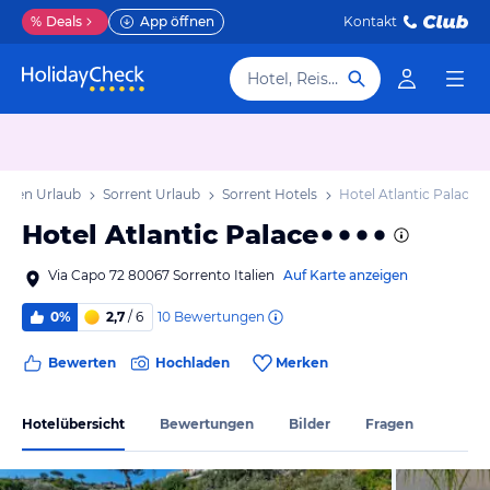
%
Deals
App öffnen
Kontakt
Hotel, Reiseziel
nien Urlaub
Sorrent Urlaub
Sorrent Hotels
Hotel Atlantic Palace
Hotel Atlantic Palace
Via Capo 72 80067 Sorrento Italien
Auf Karte anzeigen
10
Bewertungen
0%
2,7
/ 6
Bewerten
Hochladen
Merken
Hotelübersicht
Bewertungen
Bilder
Fragen