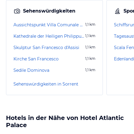
Sehenswürdigkeiten
Spor
Aussichtspunkt Villa Comunale di Sorrento
1,1
km
Schiffsru
Kathedrale der Heiligen Philippus und Jakobus
1,1
km
Tagesaus
Skulptur San Francesco d'Assisi
1,1
km
Scala Fen
Kirche San Francesco
1,1
km
Edenland
Sedile Dominova
1,1
km
Sehenswürdigkeiten in Sorrent
Hotels in der Nähe von Hotel Atlantic
Palace