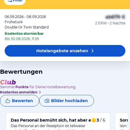
Filter
ab
679 €
06.09.2026 - 08.09.2026
Frühstück
2 ERW • 2 Nächte
Double Or Twin Standard
Kostenlos stornierbar
Bis 30.08.2026, 11:59
Hotelangebote
ansehen
Bewertungen
Sammle
Punkte
für Deine Hotelbewertung.
Kostenlos anmelden
Bewerten
Bilder hochladen
Das Personal bemüht sich, hat aber einige Schwierigke
3
/ 6
Sorr
Das Personal an der Rezeption ist teilweise
Von Tu