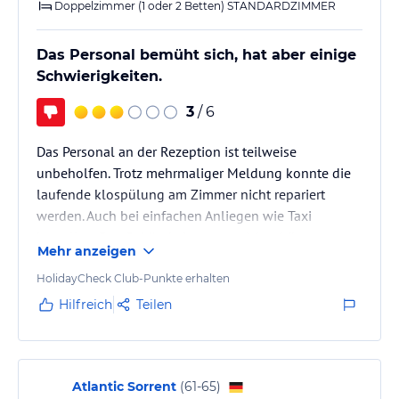
Doppelzimmer (1 oder 2 Betten) STANDARDZIMMER
Das Personal bemüht sich, hat aber einige
Schwierigkeiten.
3
/ 6
Das Personal an der Rezeption ist teilweise
unbeholfen. Trotz mehrmaliger Meldung konnte die
laufende klospülung am Zimmer nicht repariert
werden. Auch bei einfachen Anliegen wie Taxi
bestellen. Das Gebäude innen an sich schön
Mehr anzeigen
allerdings außen und am Pool etwas
renovierungsbedürftig. Essen (Frühstück) war gut.
HolidayCheck Club-Punkte erhalten
Hilfreich
Teilen
Atlantic Sorrent
(
61-65
)