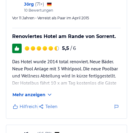
Jörg
(
71+
)
10
Bewertungen
Vor 11 Jahren • Verreist als Paar im April 2015
Renoviertes Hotel am Rande von Sorrent.
5,5
/ 6
Das Hotel wurde 2014 total renoviert. Neue Bäder.
Neue Pool Anlage mit 3 Whirlpool. Die neue Poolbar
und Wellness Abteilung wird in kürze fertiggestellt.
Der Hotelbus fährt 10 x am Tag kostenlos die Gäste
in das Centrum von Sorrent. Der Linienbus vor dem
Mehr anzeigen
Hotel fährt alle 20 Minuten für 1,50€ je Fahrt ins
Centrum und zurück für 1,50€. Im April 2015 gab es
Hilfreich
Teilen
noch keinen Deutschsprachigen Sender. Soll aber
noch kommen.