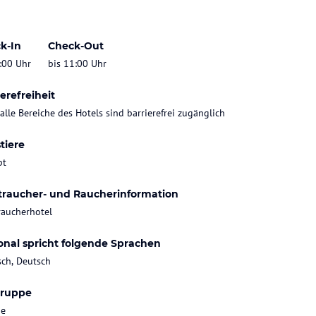
k-In
Check-Out
:00 Uhr
bis 11:00 Uhr
erefreiheit
 alle Bereiche des Hotels sind barrierefrei zugänglich
tiere
bt
traucher- und Raucherinformation
raucherhotel
onal spricht folgende Sprachen
sch, Deutsch
gruppe
ie