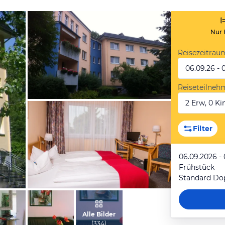
Nur 
Reisezeitrau
06.09.26 - 
Reiseteilneh
2 Erw, 0 Kin
vom Hotelier, Dezember 2013
Filter
06.09.2026 -
Frühstück
Standard Do
vom Hotelier, Dezember 2013
Alle Bilder
(
334
)