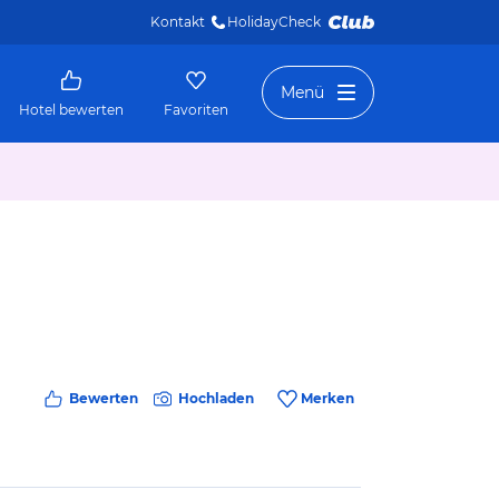
Kontakt
HolidayCheck 
Menü
Hotel bewerten
Favoriten
Bewerten
Hochladen
Merken