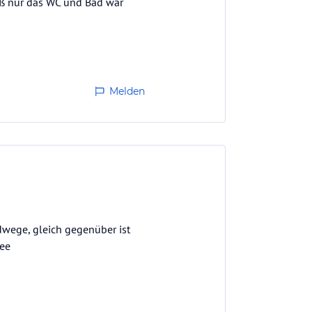
oß nur das WC und Bad war
Melden
dwege, gleich gegenüber ist
see