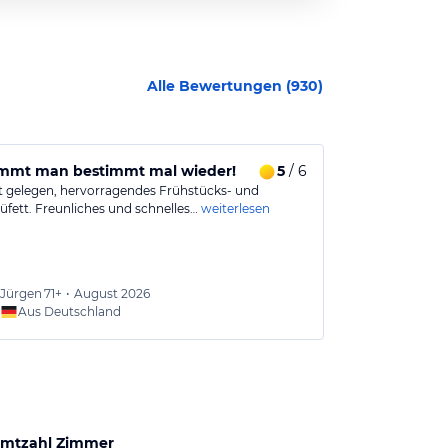
Alle Bewertungen (
930
)
mmt man bestimmt mal wieder!
5
/ 6
Freundliche
t gelegen, hervorragendes Frühstücks- und
Wir sind sehr B
fett. Freunliches und schnelles…
weiterlesen
Personlas. Wei
Jürgen
71+
•
August 2026
Ernst
6
Aus Deutschland
Aus
mtzahl Zimmer