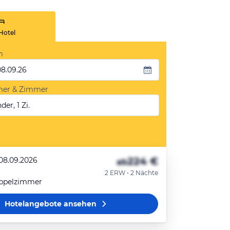
Hotel
m
08.09.26
mer & Zimmer
der, 1 Zi.
224 €
 08.09.2026
ab
2 ERW • 2 Nächte
ppelzimmer
Hotelangebote
ansehen