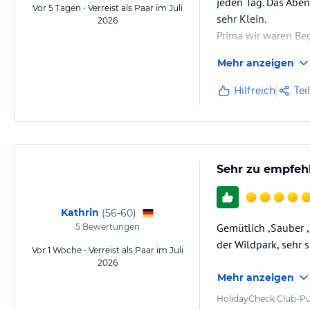
jeden Tag. Das Aben
Vor 5 Tagen • Verreist als Paar im Juli
sehr Klein.
2026
Prima wir waren Beg
Mehr anzeigen
Hilfreich
Tei
Sehr zu empfeh
Kathrin
(
56-60
)
Gemütlich ,Sauber ,
5
Bewertungen
der Wildpark, sehr 
Vor 1 Woche • Verreist als Paar im Juli
2026
Mehr anzeigen
HolidayCheck Club-Pu