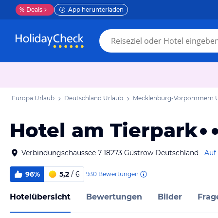
%
Deals
App herunterladen
Europa Urlaub
Deutschland Urlaub
Mecklenburg-Vorpommern U
Hotel am Tierpark
Verbindungschaussee 7 18273 Güstrow Deutschland
Auf
96%
5,2
/ 6
930
Bewertungen
Hotelübersicht
Bewertungen
Bilder
Frag