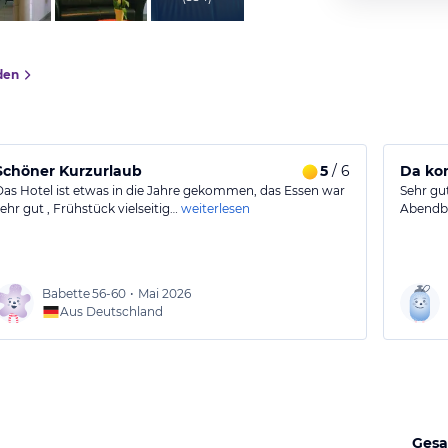
den
Schöner Kurzurlaub
5
/ 6
Da ko
Das Hotel ist etwas in die Jahre gekommen, das Essen war
Sehr gu
sehr gut , Frühstück vielseitig…
weiterlesen
Abendbü
Babette
56-60
•
Mai 2026
Aus Deutschland
Gesa