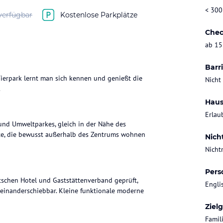
< 300
verfügbar
Kostenlose Parkplätze
Chec
ab 15
Barri
Tierpark lernt man sich kennen und genießt die
Nicht
Haus
Erlau
und Umweltparkes, gleich in der Nähe des
ste, die bewusst außerhalb des Zentrums wohnen
Nich
Nicht
Pers
schen Hotel und Gaststättenverband geprüft,
Engli
seinanderschiebbar. Kleine funktionale moderne
Ziel
Famil