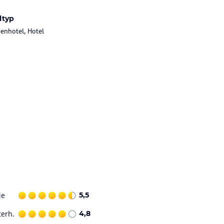
ltyp
ienhotel, Hotel
ie
5,5
terh.
4,8