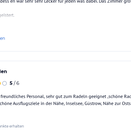
dess en war sehr sehr Lecker für jeden was dabei. Das Zimmer gr
eistert.
len
len
5
/ 6
 freundliches Personal, sehr gut zum Radeln geeignet ,schöne Ra
schöne Ausflugsziele in der Nähe, Inselsee, Güstrow, Nähe zur Ost
nkte erhalten