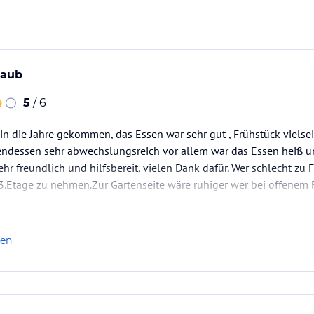
t Stromanschluss, WC-Benutzung und
laub
5
/ 6
 in die Jahre gekommen, das Essen war sehr gut , Frühstück vielse
endessen sehr abwechslungsreich vor allem war das Essen heiß u
strower Natur- und Umweltpark gegenüber, Wald
r freundlich und hilfsbereit, vielen Dank dafür. Wer schlecht zu F
3.Etage zu nehmen.Zur Gartenseite wäre ruhiger wer bei offenem 
ch .Wir waren mit unseren Rädern unterwegs…
ngstechnik.
ataloginformationen. Alle Angaben ohne
len
uchung die verbindlichen
Angebotsdetails
des