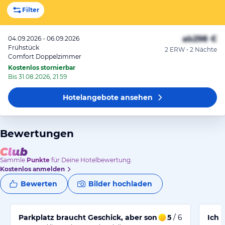
Filter
ab
298 €
04.09.2026 - 06.09.2026
Frühstück
2 ERW • 2 Nächte
Comfort Doppelzimmer
Kostenlos stornierbar
Bis 31.08.2026, 21:59
Hotelangebote
ansehen
Bewertungen
Sammle
Punkte
für Deine Hotelbewertung.
Kostenlos anmelden
Bewerten
Bilder hochladen
Parkplatz braucht Geschick, aber sonst ein angenehme
5
/ 6
Ich 