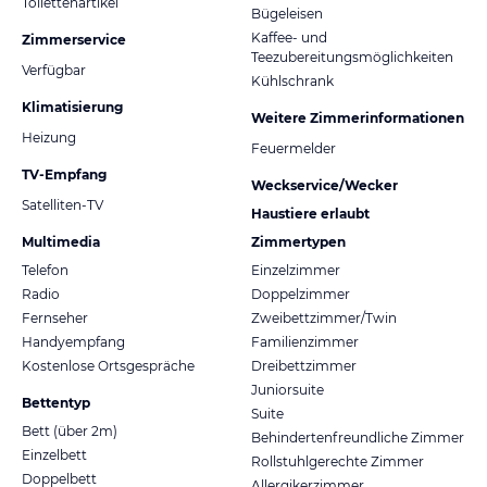
Toilettenartikel
Bügeleisen
Kaffee- und
Zimmerservice
Teezubereitungsmöglichkeiten
Verfügbar
Kühlschrank
Klimatisierung
Weitere Zimmerinformationen
Heizung
Feuermelder
TV-Empfang
Weckservice/Wecker
Satelliten-TV
Haustiere erlaubt
Multimedia
Zimmertypen
Telefon
Einzelzimmer
Radio
Doppelzimmer
Fernseher
Zweibettzimmer/Twin
Handyempfang
Familienzimmer
Kostenlose Ortsgespräche
Dreibettzimmer
Juniorsuite
Bettentyp
Suite
Bett (über 2m)
Behindertenfreundliche Zimmer
Einzelbett
Rollstuhlgerechte Zimmer
Doppelbett
Allergikerzimmer