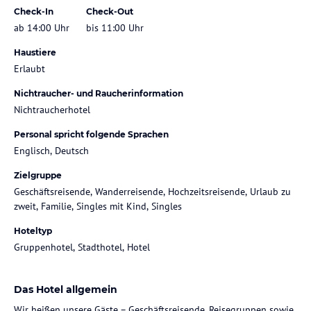
Check-In
Check-Out
ab 14:00 Uhr
bis 11:00 Uhr
Haustiere
Erlaubt
Nichtraucher- und Raucherinformation
Nichtraucherhotel
Personal spricht folgende Sprachen
Englisch, Deutsch
Zielgruppe
Geschäftsreisende, Wanderreisende, Hochzeitsreisende, Urlaub zu
zweit, Familie, Singles mit Kind, Singles
Hoteltyp
Gruppenhotel, Stadthotel, Hotel
Das Hotel allgemein
Wir heißen unsere Gäste – Geschäftsreisende, Reisegruppen sowie