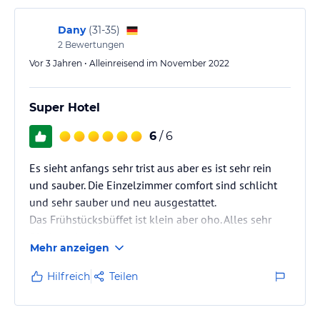
Dany
(
31-35
)
2
Bewertungen
Vor 3 Jahren • Alleinreisend im November 2022
Super Hotel
6
/ 6
Es sieht anfangs sehr trist aus aber es ist sehr rein
und sauber. Die Einzelzimmer comfort sind schlicht
und sehr sauber und neu ausgestattet.
Das Frühstücksbüffet ist klein aber oho. Alles sehr
frisch und sauber
Mehr anzeigen
Ich kann das Hotel sehr empfehlen.
Hilfreich
Teilen