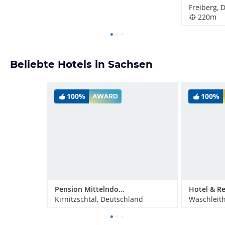
Freiberg, 
220m
Beliebte Hotels in Sachsen
100%
100%
AWARD
Pension Mittelndorfer Mühle
Kirnitzschtal, Deutschland
Waschleit