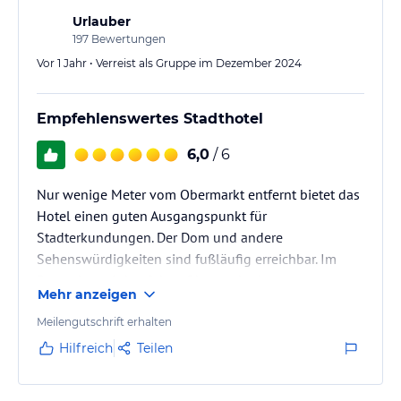
Urlauber
197
Bewertungen
Vor 1 Jahr • Verreist als Gruppe im Dezember 2024
Empfehlenswertes Stadthotel
6,0
/ 6
Nur wenige Meter vom Obermarkt entfernt bietet das
Hotel einen guten Ausgangspunkt für
Stadterkundungen. Der Dom und andere
Sehenswürdigkeiten sind fußläufig erreichbar. Im
Dezember wird auf dem Obermarkt der
Mehr anzeigen
Weihnachtsmarkt durchgeführt und ist somit sehr
schnell erreicht.
Meilengutschrift erhalten
Hilfreich
Teilen