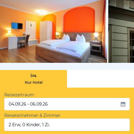
vom Hotelie
Nur Hotel
Reisezeitraum
04.09.26 - 06.09.26
Reiseteilnehmer & Zimmer
2 Erw, 0 Kinder, 1 Zi.