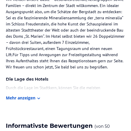
Familien – direkt im Zentrum der Stadt willkommen. Ein idealer
Ausgangspunkt also, um die Schätze der Bergstadt zu entdecken:
Sei es die faszinierende Mineraliensammlung der „terra mineralia“
im Schloss Freudenstein, die hohe Kunst der Schauspielerei im
ältesten Stadttheater der Welt oder auch der beeindruckende Bau
des Doms „St. Marien“. Im Hotel selbst bieten wir 26 Doppelzimmer
– davon drei Suiten, außerdem 7 Einzelzimmer,
Frühstücksrestaurant, einen Tagungsraum und einen neuen
Lift.Für Tipps und Anregungen zur Freizeitgestaltung während
Ihres Aufenthaltes steht Ihnen das Rezeptionsteam gern zur Seite.
Wir freuen uns schon jetzt, Sie bald bei uns zu begrüßen.
Die Lage des Hotels
Durch die Lage im Stadtkern, können Sie die meisten
Sehenswürdigkeiten bequem innerhalb 5-10 Minuten zu Fuß
Mehr anzeigen
erreichen.
Zimmer / Unterbringung im Hotel
All unsere Zimmer verfügen über kostenfreies Wlan und modernen
Informativste Bewertungen
(von
50