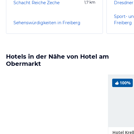
Schacht Reiche Zeche
1,7
km
Dresdner 
Sport- un
Sehenswürdigkeiten in Freiberg
Freiberg
Hotels in der Nähe von Hotel am
Obermarkt
100%
Hotel Krel