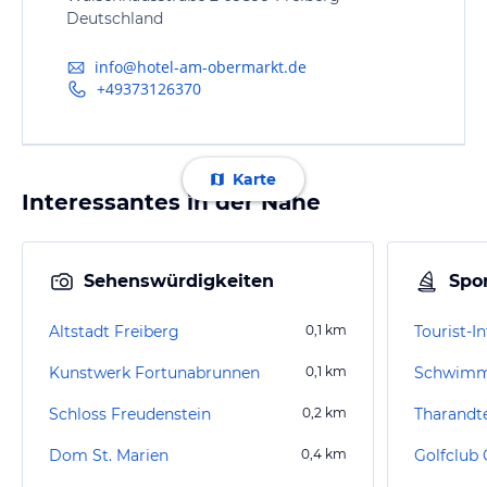
Deutschland
info@hotel-am-obermarkt.de
+49373126370
Karte
Interessantes in der Nähe
Sehenswürdigkeiten
Spor
Altstadt Freiberg
0,1
km
Kunstwerk Fortunabrunnen
0,1
km
Schloss Freudenstein
0,2
km
Tharandt
Dom St. Marien
0,4
km
Golfclub 