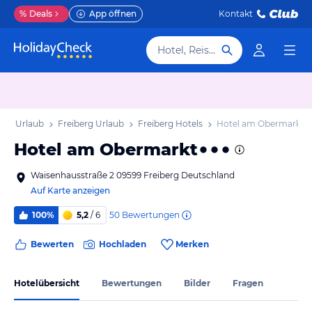
%
Deals
App öffnen
Kontakt
Hotel, Reiseziel
sen Urlaub
Freiberg Urlaub
Freiberg Hotels
Hotel am Obermarkt
Hotel am Obermarkt
Waisenhausstraße 2 09599 Freiberg Deutschland
Auf Karte anzeigen
50
Bewertungen
100%
5,2
/ 6
Bewerten
Hochladen
Merken
Hotelübersicht
Bewertungen
Bilder
Fragen