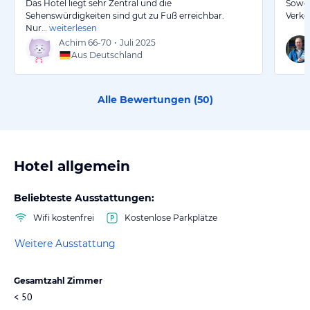
Das Hotel liegt sehr Zentral und die
Sowoh
Sehenswürdigkeiten sind gut zu Fuß erreichbar.
Verke
Nur…
weiterlesen
Achim
66-70
•
Juli 2025
Aus Deutschland
Alle Bewertungen (
50
)
Hotel allgemein
Beliebteste Ausstattungen:
Wifi kostenfrei
Kostenlose Parkplätze
Weitere Ausstattung
Gesamtzahl Zimmer
< 50