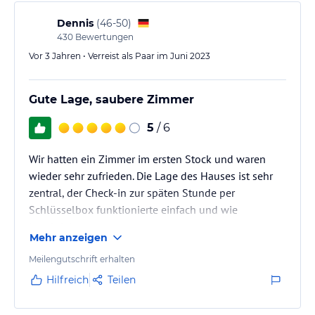
Dennis
(
46-50
)
430
Bewertungen
Vor 3 Jahren • Verreist als Paar im Juni 2023
Gute Lage, saubere Zimmer
5
/ 6
Wir hatten ein Zimmer im ersten Stock und waren
wieder sehr zufrieden. Die Lage des Hauses ist sehr
zentral, der Check-in zur späten Stunde per
Schlüsselbox funktionierte einfach und wie
beschrieben.
Mehr anzeigen
Wir hatten ein Zimmer im ersten Stock, es gab ein
Kaffee/Tee-Tablett und Hausschuhe.
Meilengutschrift erhalten
Das Frühstück war sehr gut, es gab (neu?) einen
Hilfreich
Teilen
Kaffeevollautomaten.