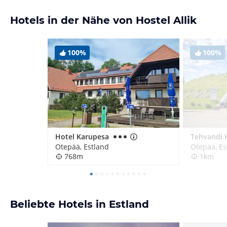
Hotels in der Nähe von Hostel Allik
100%
100%
Hotel Karupesa
Tehvandi 
Otepää, Estland
Otepää, Es
768m
1km
Beliebte Hotels in Estland