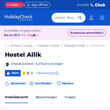
%
Deals
App öffnen
Kontakt
Hotel, Reiseziel
Anmelden & Spare sofort
Kostenlos anmelden
bis zu 25 %
mit
laub
Estland Urlaub
Otepää Urlaub
Otepää Hotels
Hostel Allik
Hostel Allik
Otepää Estland
Auf Karte anzeigen
1
Bewertung
100%
5
/ 6
Bewerten
Hochladen
Merken
Hotelübersicht
Bewertungen
Fragen