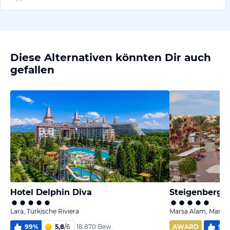
Diese Alternativen könnten Dir auch
gefallen
Hotel Delphin Diva
Lara, Türkische Riviera
Marsa Alam, Marsa 
99
%
5,8
/
6
AWARD
99
18.870 Bew.