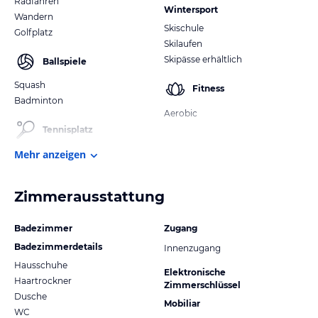
Radfahren
Wintersport
Wandern
Skischule
Golfplatz
Skilaufen
Skipässe erhältlich
Ballspiele
Squash
Fitness
Badminton
Aerobic
Tennisplatz
Mehr anzeigen
Zimmerausstattung
Badezimmer
Zugang
Badezimmerdetails
Innenzugang
Hausschuhe
Elektronische
Haartrockner
Zimmerschlüssel
Dusche
Mobiliar
WC