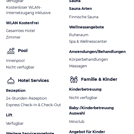
Verfügbar
Sauna
ohne Gewähr und ohne Prüfung durch HolidayCheck. Bitte
Kostenloser WLAN-
Sauna Arten
lies vor der Buchung die verbindlichen
Angebotsdetails
des
Internetzugang inklusive
jeweiligen Veranstalters.
Finnische Sauna
WLAN Kostenfrei
Wellnessangebote
Gesamtes Hotel
Ruheraum
Zimmer
Spa & Wellnesscenter
Pool
Anwendungen/Behandlungen
Körperbehandlungen
Innenpool
Massagen
Nicht verfügbar
Familie & Kinder
Hotel Services
Kinderbetreuung
Rezeption
Nicht verfügbar
24-Stunden-Rezeption
Express Check-In & Check-Out
Baby-/Kinderbetreuung
Auswahl
Lift
Miniclub
Verfügbar
Angebot für Kinder
Weitere Serviceangebote