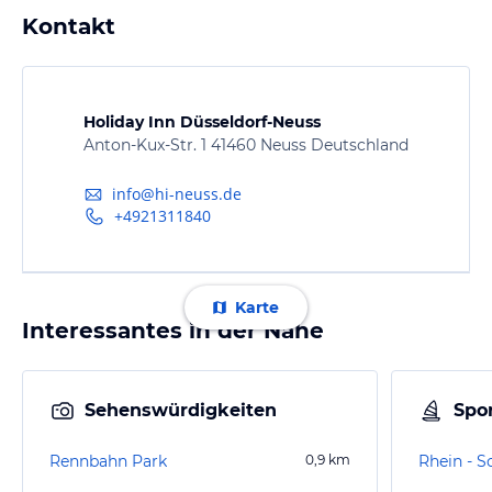
Kontakt
Holiday Inn Düsseldorf-Neuss
Anton-Kux-Str. 1 41460 Neuss Deutschland
info@hi-neuss.de
+4921311840
Karte
Interessantes in der Nähe
Sehenswürdigkeiten
Spor
Rennbahn Park
0,9
km