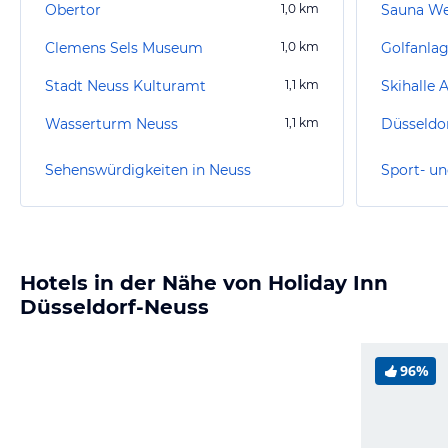
Obertor
1,0
km
Sauna We
Clemens Sels Museum
1,0
km
Golfanla
Stadt Neuss Kulturamt
1,1
km
Skihalle 
Wasserturm Neuss
1,1
km
Düsseldo
Sehenswürdigkeiten in Neuss
Sport- un
Hotels in der Nähe von Holiday Inn
Düsseldorf-Neuss
96%