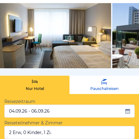
vom Hotelie
Nur Hotel
Pauschalreisen
Reisezeitraum
04.09.26 - 06.09.26
Reiseteilnehmer & Zimmer
2 Erw, 0 Kinder, 1 Zi.