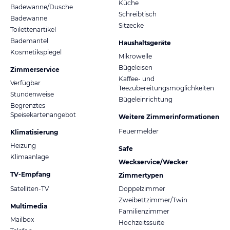
Küche
Badewanne/Dusche
Schreibtisch
Badewanne
Sitzecke
Toilettenartikel
Bademantel
Haushaltsgeräte
Kosmetikspiegel
Mikrowelle
Bügeleisen
Zimmerservice
Kaffee- und
Verfügbar
Teezubereitungsmöglichkeiten
Stundenweise
Bügeleinrichtung
Begrenztes
Speisekartenangebot
Weitere Zimmerinformationen
Feuermelder
Klimatisierung
Heizung
Safe
Klimaanlage
Weckservice/Wecker
TV-Empfang
Zimmertypen
Satelliten-TV
Doppelzimmer
Zweibettzimmer/Twin
Multimedia
Familienzimmer
Mailbox
Hochzeitssuite