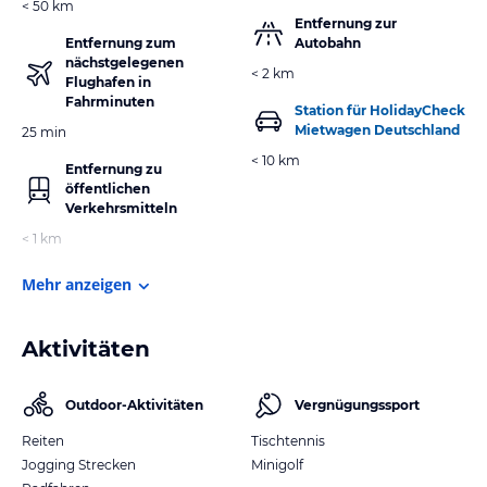
< 50 km
Entfernung zur
Entfernung zum
Autobahn
nächstgelegenen
< 2 km
Flughafen in
Fahrminuten
Station für HolidayCheck
Mietwagen Deutschland
25 min
< 10 km
Entfernung zu
öffentlichen
Verkehrsmitteln
< 1 km
Mehr anzeigen
Aktivitäten
Outdoor-Aktivitäten
Vergnügungssport
Reiten
Tischtennis
Jogging Strecken
Minigolf