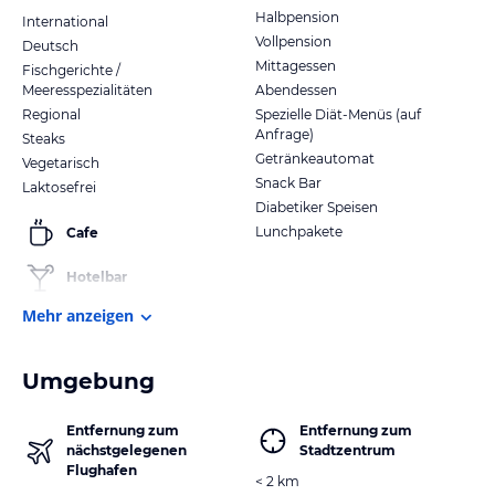
Halbpension
International
Vollpension
Deutsch
Mittagessen
Fischgerichte /
Meeresspezialitäten
Abendessen
Regional
Spezielle Diät-Menüs (auf
Anfrage)
Steaks
Getränkeautomat
Vegetarisch
Snack Bar
Laktosefrei
Diabetiker Speisen
Lunchpakete
Cafe
Hotelbar
Mehr anzeigen
Umgebung
Entfernung zum
Entfernung zum
nächstgelegenen
Stadtzentrum
Flughafen
< 2 km