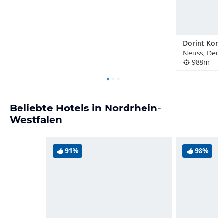
Neuss, De
988m
Beliebte Hotels in Nordrhein-
Westfalen
91%
98%