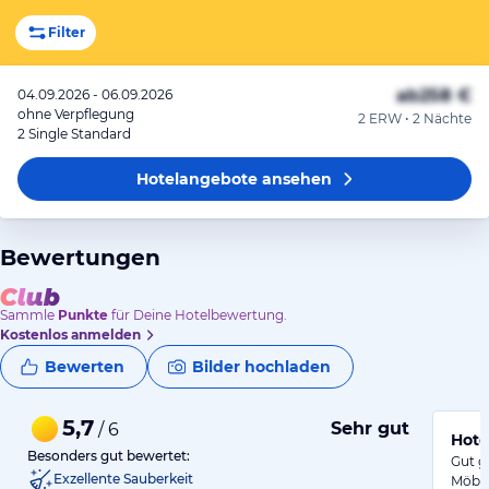
Filter
ab
258 €
04.09.2026 - 06.09.2026
ohne Verpflegung
2 ERW • 2 Nächte
2 Single Standard
Hotelangebote
ansehen
Bewertungen
Sammle
Punkte
für Deine Hotelbewertung.
Kostenlos anmelden
Bewerten
Bilder hochladen
5,7
Sehr gut
/ 6
Hote
Besonders gut bewertet:
Gut g
Exzellente Sauberkeit
Möbel