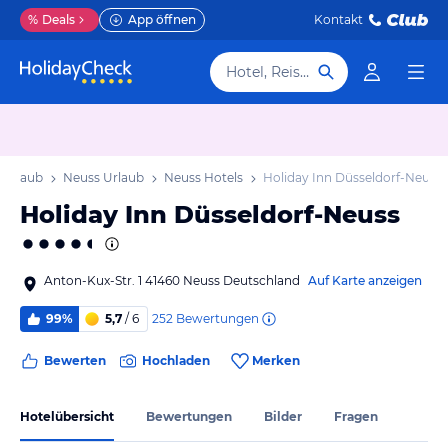
%
Deals
App öffnen
Kontakt
Hotel, Reiseziel
 Urlaub
Neuss Urlaub
Neuss Hotels
Holiday Inn Düsseldorf-Neuss
Holiday Inn Düsseldorf-Neuss
Anton-Kux-Str. 1 41460 Neuss Deutschland
Auf Karte anzeigen
252
Bewertungen
99%
5,7
/ 6
Bewerten
Hochladen
Merken
Hotelübersicht
Bewertungen
Bilder
Fragen