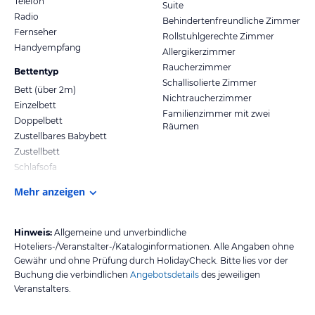
Telefon
Suite
Radio
Behindertenfreundliche Zimmer
Fernseher
Rollstuhlgerechte Zimmer
Handyempfang
Allergikerzimmer
Raucherzimmer
Bettentyp
Schallisolierte Zimmer
Bett (über 2m)
Nichtraucherzimmer
Einzelbett
Familienzimmer mit zwei
Doppelbett
Räumen
Zustellbares Babybett
Zustellbett
Schlafsofa
Mehr anzeigen
Hinweis:
Allgemeine und unverbindliche
Hoteliers-/Veranstalter-/Kataloginformationen. Alle Angaben ohne
Gewähr und ohne Prüfung durch HolidayCheck. Bitte lies vor der
Buchung die verbindlichen
Angebotsdetails
des jeweiligen
Veranstalters.