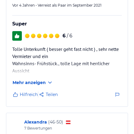
Für Ihre Sportausrüstung ist ebenfalls bestens gesorgt: Eine
Vor 4 Jahren • Verreist als Paar im September 2021
Skiaufbewahrung sowie ein abschließbarer Abstellplatz für
Fahrräder stehen bereit. Direkt beim Haus befinden sich außerdem
Super
kostenlose Parkplätze, die unseren Gästen zur Verfügung stehen.
6
/ 6
Hinweis:
Allgemeine und unverbindliche
Hoteliers-/Veranstalter-/Kataloginformationen. Alle Angaben
Tolle Unterkunft ( besser geht fast nicht ) , sehr nette
ohne Gewähr und ohne Prüfung durch HolidayCheck. Bitte
lies vor der Buchung die verbindlichen
Angebotsdetails
des
Vermieter und ein
jeweiligen Veranstalters.
Wahnsinns- Frühstück., tolle Lage mit herrlicher
Aussicht
Mehr anzeigen
Hilfreich
Teilen
Alexandra
(
46-50
)
7
Bewertungen