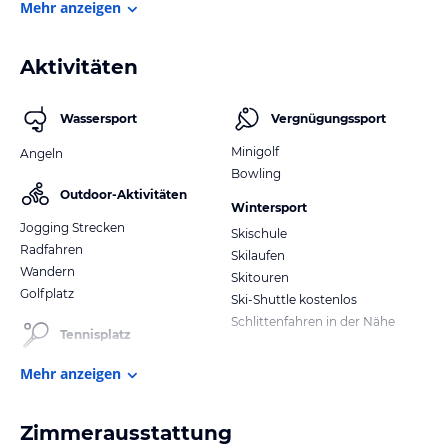
Mehr anzeigen
Aktivitäten
Wassersport
Vergnügungssport
Minigolf
Angeln
Bowling
Outdoor-Aktivitäten
Wintersport
Jogging Strecken
Skischule
Radfahren
Skilaufen
Wandern
Skitouren
Golfplatz
Ski-Shuttle kostenlos
Schlittenfahren in der Nähe
Tennisplatz
Mehr anzeigen
Zimmerausstattung