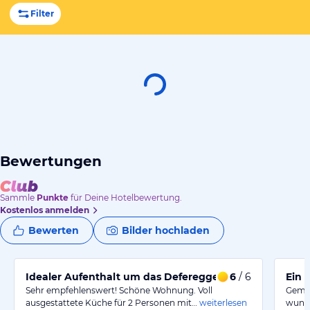
Filter
Bewertungen
Sammle
Punkte
für Deine Hotelbewertung.
Kostenlos anmelden
Bewerten
Bilder hochladen
Idealer Aufenthalt um das Defereggental zu entdeck
6
/ 6
Ein 
Sehr empfehlenswert! Schöne Wohnung. Voll
Gemüt
ausgestattete Küche für 2 Personen mit…
weiterlesen
wunde