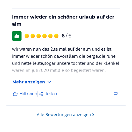
Immer wieder ein schöner urlaub auf der
alm
6
/ 6
wir waren nun das 2.te mal auf der alm und es ist
immer wieder schön da.vorallem die berge,die ruhe
und nette leute,sogar unsere tochter und der kl.enkel
waren im juli2020 mit,die so begeistert waren.
lieben dank für alles fam.o.
Mehr anzeigen
und hoffen auf ein wiedersehen
Hilfreich
Teilen
Alle Bewertungen anzeigen