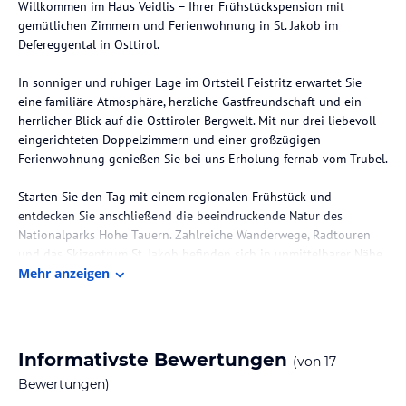
Willkommen im Haus Veidlis – Ihrer Frühstückspension mit
gemütlichen Zimmern und Ferienwohnung in St. Jakob im
Defereggental in Osttirol.
In sonniger und ruhiger Lage im Ortsteil Feistritz erwartet Sie
eine familiäre Atmosphäre, herzliche Gastfreundschaft und ein
herrlicher Blick auf die Osttiroler Bergwelt. Mit nur drei liebevoll
eingerichteten Doppelzimmern und einer großzügigen
Ferienwohnung genießen Sie bei uns Erholung fernab vom Trubel.
Starten Sie den Tag mit einem regionalen Frühstück und
entdecken Sie anschließend die beeindruckende Natur des
Nationalparks Hohe Tauern. Zahlreiche Wanderwege, Radtouren
und das Skizentrum St. Jakob befinden sich in unmittelbarer Nähe
und machen unser Haus zum idealen Ausgangspunkt für Ihren
Mehr anzeigen
Sommer- und Winterurlaub.
Ob als Paar, mit der Familie oder mit Freunden – im Haus Veidlis
stehen Ruhe, persönlicher Service und echte Gastfreundschaft im
Informativste Bewertungen
(von
17
Mittelpunkt. Gerne geben wir Ihnen individuelle Tipps zu den
Bewertungen)
schönsten Wanderungen, Ausflugszielen und Geheimtipps im
Defereggental.