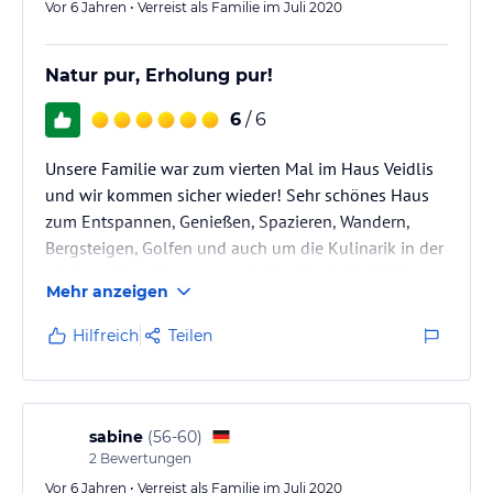
Vor 6 Jahren • Verreist als Familie im Juli 2020
Natur pur, Erholung pur!
6
/ 6
Unsere Familie war zum vierten Mal im Haus Veidlis
und wir kommen sicher wieder! Sehr schönes Haus
zum Entspannen, Genießen, Spazieren, Wandern,
Bergsteigen, Golfen und auch um die Kulinarik in der
schönen Umgebung zu genießen! Auch die Städte
Mehr anzeigen
Lienz und Matrei sind nahe und einen Ausflug wert!
Das zu Fuß erreichbare Restaurant Alzenbrunn
Hilfreich
Teilen
unbedingt besuchen! Im schönen Verkaufsraum des
Haus Veidlis findet man handgemachte Schätze der
Gastgeber aus Hölzern der Region zum
Mitheimnehmen. Ein echter Geheimtipp!
sabine
(
56-60
)
2
Bewertungen
Vor 6 Jahren • Verreist als Familie im Juli 2020