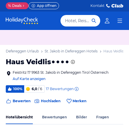
%
Deals
App öffnen
Kontakt
Hotel, Reiseziel
b in Defereggen Urlaub
St. Jakob in Defereggen Hotels
Haus Veidlis
Haus Veidlis
Feistritz 17 9963 St. Jakob in Defereggen Tirol Österreich
Auf Karte anzeigen
17
Bewertungen
100%
6,0
/ 6
Bewerten
Hochladen
Merken
Hotelübersicht
Bewertungen
Bilder
Fragen