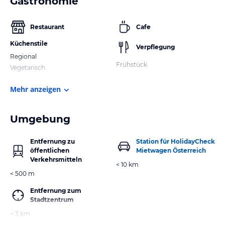
Gastronomie
Restaurant
Cafe
Küchenstile
Verpflegung
Regional
Frühstück
Vegetarisch
Mehr anzeigen
Umgebung
Entfernung zu
Station für HolidayCheck
öffentlichen
Mietwagen Österreich
Verkehrsmitteln
< 10 km
< 500 m
Entfernung zum
Stadtzentrum
< 3 km