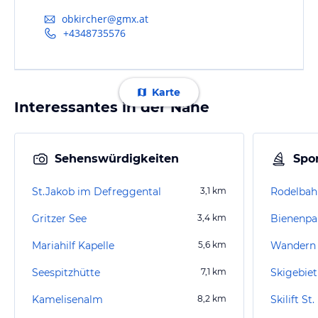
obkircher@gmx.at
+4348735576
Karte
Interessantes in der Nähe
Sehenswürdigkeiten
Spor
St.Jakob im Defreggental
3,1
km
Rodelbah
Gritzer See
3,4
km
Bienenpa
Mariahilf Kapelle
5,6
km
Wandern I
Seespitzhütte
7,1
km
Skigebie
Kamelisenalm
8,2
km
Skilift S