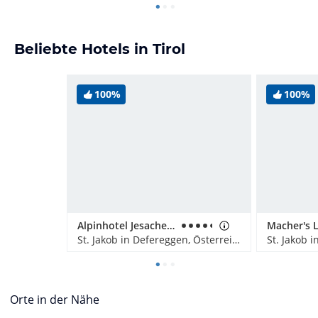
Beliebte Hotels in Tirol
100%
100%
Alpinhotel Jesacherhof
Macher's 
St. Jakob in Defereggen, Österreich
Orte in der Nähe