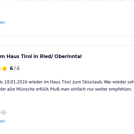
glichen Brötchen-Service in der Früh.
stigt
viert.
eder.
len
ataloginformationen. Alle Angaben ohne
uchung die verbindlichen
Angebotsdetails
des
im Haus Tirol in Ried/ Oberinntal
6
/ 6
s 18.01.2026 wieder im Haus Tirol zum Skiurlaub. War wieder seh
der alle Wünsche erfüllt. Muß man einfach nur weiter empfehlen.
n
len