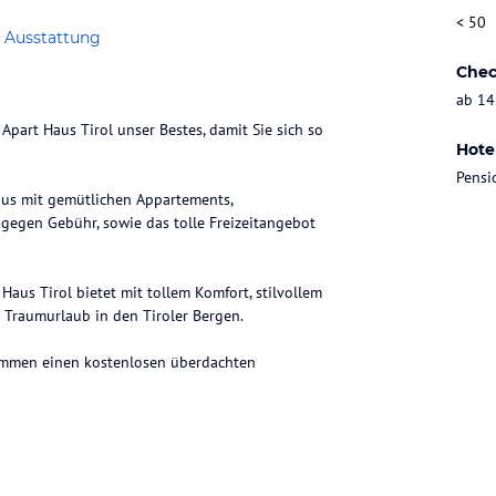
< 50
 Ausstattung
Chec
ab 14
 Apart Haus Tirol unser Bestes, damit Sie sich so
Hote
Pensi
aus mit gemütlichen Appartements,
 gegen Gebühr, sowie das tolle Freizeitangebot
aus Tirol bietet mit tollem Komfort, stilvollem
 Traumurlaub in den Tiroler Bergen.
ommen einen kostenlosen überdachten