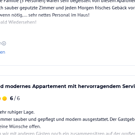
e Familie (5 Personen) waren sehr begeistert von diesem Apartme
lich sauber geputzte Zimmer und jeden Morgen frisches Gebäck vo
wenn nötig,… sehr nettes Personal im Haus!
bald Wiedersehen!
n
len
 Ihnen gerne einen Brötchenservice an. (kleiner
nd modernes Appartement mit hervorragendem Serv
ARD zusätzlich eine Fülle von
tenlos als Gast unseres Hauses.
6
/ 6
sehr ruhiger Lage.
mmer sauber und gepflegt und modern ausgestattet. Der Gastgeber
funds • Stockbahn in Prutz • Kegelbahn
eine Wünsche offen.
ngen • Sport und Wohlfühlprogramme • Nordic
wir mit anderen Gästen noch ein zusammensitzen auf der großen
quash • Bogenschießen • Zimmergewehrschießen