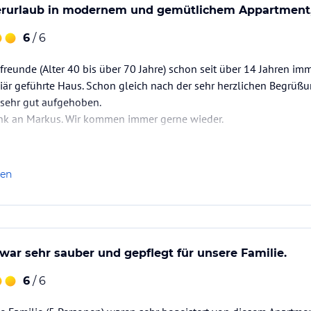
erurlaub in modernem und gemütlichem Appartment
6
/ 6
reunde (Alter 40 bis über 70 Jahre) schon seit über 14 Jahren imm
iär geführte Haus. Schon gleich nach der sehr herzlichen Begrüß
sehr gut aufgehoben.
nk an Markus. Wir kommen immer gerne wieder.
asser,- und Eierkocher, Geschirr usw.
len
ar sehr sauber und gepflegt für unsere Familie.
6
/ 6
hirrspüler, Mikrowelle, Toaster, Nespresso- und
 usw.