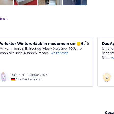
den
Perfekter Winterurlaub in modernem und gemütlichem App
6
/ 6
Das Ap
Wir kommen als Skifreunde (Alter 40 bis über 70 Jahre)
Ich und
schon seit über 14 Jahren immer…
weiterlesen
begeist
Sehr…
w
Rainer
71+
•
Januar 2026
Aus Deutschland
Gesa