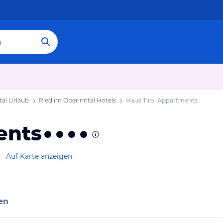
tal Urlaub
Ried im Oberinntal Hotels
Haus Tirol Appartments
ents
Auf Karte anzeigen
en