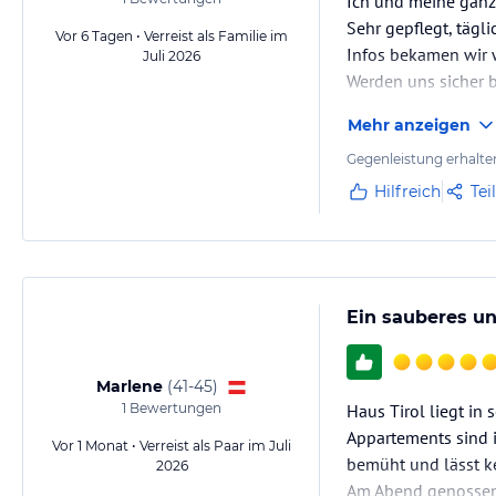
Ich und meine ganz
Alle Räume sind mit Verdunklungsrollos ausgestattet.
Sehr gepflegt, täg
Balkon
Vor 6 Tagen • Verreist als Familie im
Infos bekamen wir 
Garderobe
Juli 2026
Safe
Werden uns sicher 
Haarfön, Handtücher und Bettwäsche vorhanden
WLAN-Internet (kostenlos)
Mehr anzeigen
Brötchenservice gegen Gebühr
Gegenleistung erhalte
Hilfreich
Tei
Gastronomie im Hotel
Wenn Sie sich für eines unserer Appartements entscheiden, bieten wir
Aufpreis).
Sonstige Einrichtungen und Services
Ein sauberes u
Neben kostenfreien Inklusivleistungen erhält man durch die SUMMERC
Vergünstigungen und Ermäßigungen. Die Summercard erhalten Sie kos
Marlene
(
41-45
)
Und das bietet die Summercard:
1
Bewertungen
Haus Tirol liegt in 
• Badesee Ried • Erlebnisbäder Prutz und Pfunds
Appartements sind i
• Hallenbad Kaunertal • Tennisplätze Ried, Prutz, Tösens, Feichten, P
Vor 1 Monat • Verreist als Paar im Juli
bemüht und lässt k
Kaunertal Center • Geführte Mountainbiketouren• Geführte Wanderu
2026
Am Abend genossen 
Walking • Wanderbus in Pfunds vergünstigt • Minigolf • Boccia • S