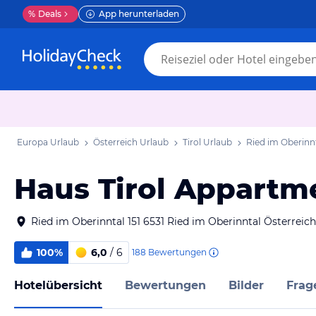
%
Deals
App herunterladen
Europa Urlaub
Österreich Urlaub
Tirol Urlaub
Ried im Oberinn
Haus Tirol Appartm
Ried im Oberinntal 151 6531 Ried im Oberinntal Österreich
100%
6,0
/ 6
188
Bewertungen
Hotelübersicht
Bewertungen
Bilder
Frag