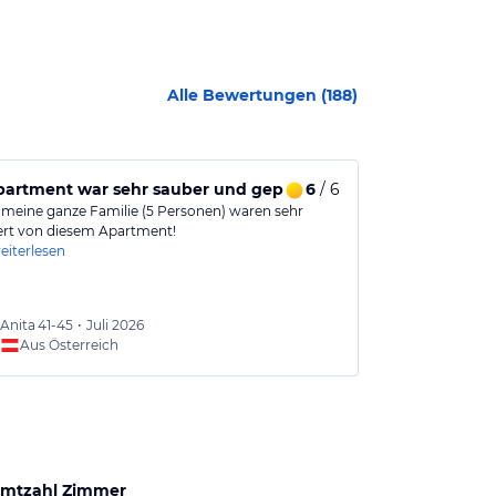
Alle Bewertungen (
188
)
artment, rundum zufrieden
artment war sehr sauber und gepflegt für unsere Familie.
6
/ 6
Ein saubere
 meine ganze Familie (5 Personen) waren sehr
Haus Tirol liegt
ert von diesem Apartment!
Appartements 
eiterlesen
weiterlesen
Anita
41-45
•
Juli 2026
Marlen
Aus Österreich
Aus
mtzahl Zimmer