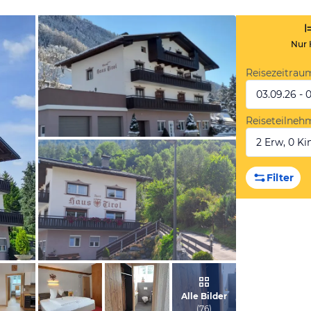
Nur 
Reisezeitrau
03.09.26 - 
Reiseteilneh
2 Erw, 0 Kin
vom Hotelier, März 2019
Filter
vom Hotelier, Juni 2023
Alle Bilder
(
76
)