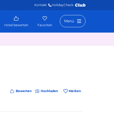
Kontakt
HolidayCheck 
Menü
Hotel bewerten
Favoriten
Bewerten
Hochladen
Merken