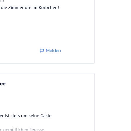
nt!
r die Zimmertüre im Körbchen!
Melden
ice
 ist stets um seine Gäste
, gemütlichen Terasse.