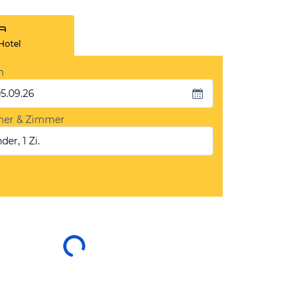
Hotel
m
05.09.26
mer & Zimmer
der, 1 Zi.