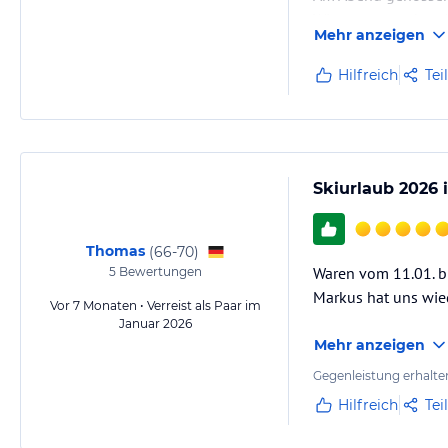
• Schnupperklettern vergünstigt • Führungen im Naturpark
Wir genossen den tä
Mehr anzeigen
• Kraftplatz Berg vergünstigt • Rafting, Canyoning, Paragleiten vergün
Alles wird frisch ser
* im Winter gratis Skibus nach Ladis-Fiss-Serfaus
Wir komme gerne wi
Hilfreich
Tei
Hinweis:
Allgemeine und unverbindliche Hoteliers-/Veranstalter-/K
Gewähr und ohne Prüfung durch HolidayCheck. Bitte lies vor der B
jeweiligen Veranstalters.
Skiurlaub 2026 
Thomas
(
66-70
)
Waren vom 11.01. bi
5
Bewertungen
Markus hat uns wie
Vor 7 Monaten • Verreist als Paar im
Januar 2026
Mehr anzeigen
Gegenleistung erhalte
Hilfreich
Tei