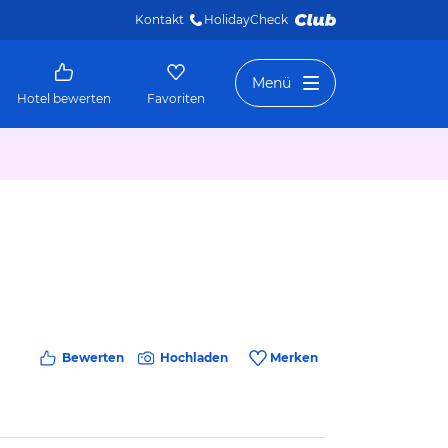
Kontakt
HolidayCheck 
Menü
Hotel bewerten
Favoriten
Bewerten
Hochladen
Merken