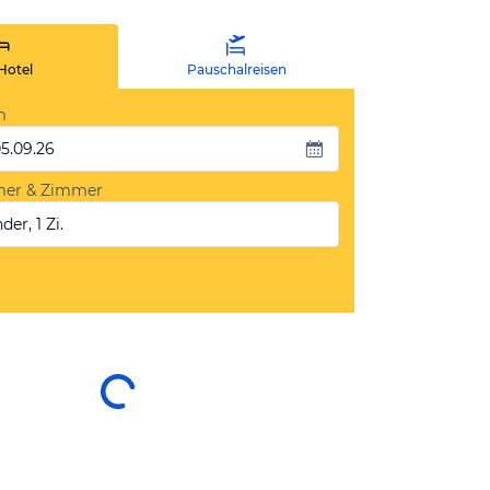
Hotel
Pauschalreisen
m
05.09.26
mer & Zimmer
der, 1 Zi.