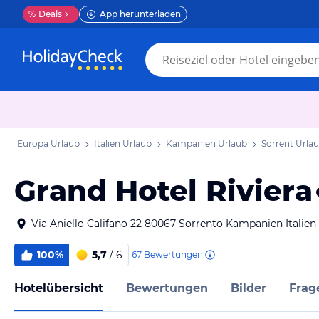
%
Deals
App herunterladen
Europa Urlaub
Italien Urlaub
Kampanien Urlaub
Sorrent Urla
Grand Hotel Riviera
Via Aniello Califano 22 80067 Sorrento Kampanien Italien
100%
5,7
/ 6
67
Bewertungen
Hotelübersicht
Bewertungen
Bilder
Frag