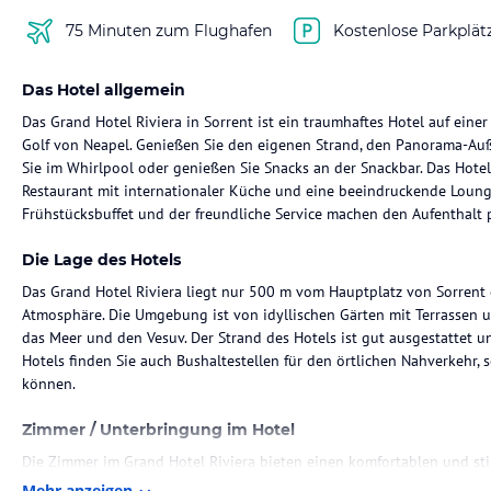
75 Minuten zum Flughafen
Kostenlose Parkplät
Das Hotel allgemein
Das Grand Hotel Riviera in Sorrent ist ein traumhaftes Hotel auf ein
Golf von Neapel. Genießen Sie den eigenen Strand, den Panorama-Auß
Sie im Whirlpool oder genießen Sie Snacks an der Snackbar. Das Hotel
Restaurant mit internationaler Küche und eine beeindruckende Lounge
Frühstücksbuffet und der freundliche Service machen den Aufenthalt p
Die Lage des Hotels
Das Grand Hotel Riviera liegt nur 500 m vom Hauptplatz von Sorrent 
Atmosphäre. Die Umgebung ist von idyllischen Gärten mit Terrassen u
das Meer und den Vesuv. Der Strand des Hotels ist gut ausgestattet u
Hotels finden Sie auch Bushaltestellen für den örtlichen Nahverkeh
können.
Zimmer / Unterbringung im Hotel
Die Zimmer im Grand Hotel Riviera bieten einen komfortablen und stil
das Meer oder die idyllischen Gärten von Ihrem Zimmer aus. Das Hot
Mehr anzeigen