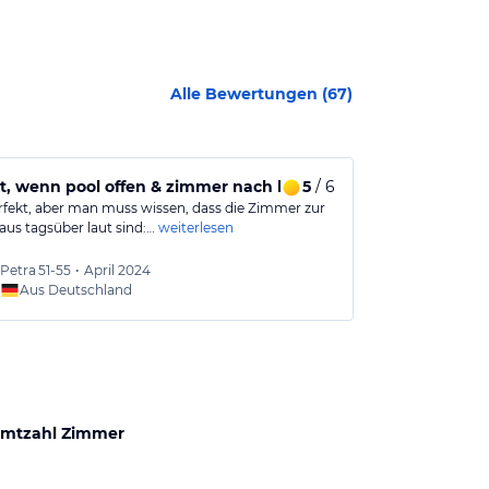
Alle Bewertungen (
67
)
t, wenn pool offen & zimmer nach hinten
5
/ 6
Wir werden s
erfekt, aber man muss wissen, dass die Zimmer zur
Wir waren bere
aus tagsüber laut sind:…
weiterlesen
das erste Mal in
Petra
51-55
•
April 2024
Christ
Aus Deutschland
Aus
mtzahl Zimmer