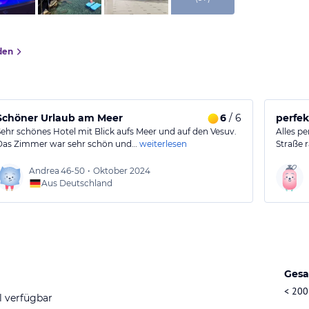
den
Schöner Urlaub am Meer
6
/ 6
perfek
Sehr schönes Hotel mit Blick aufs Meer und auf den Vesuv.
Alles p
Das Zimmer war sehr schön und…
weiterlesen
Straße r
Andrea
46-50
•
Oktober 2024
Aus Deutschland
Gesa
< 200
l verfügbar