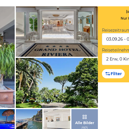
Nur 
Reisezeitrau
03.09.26 - 
Reiseteilneh
2 Erw, 0 Kin
von Expedia
Filter
von Expedia
Alle Bilder
(
97
)