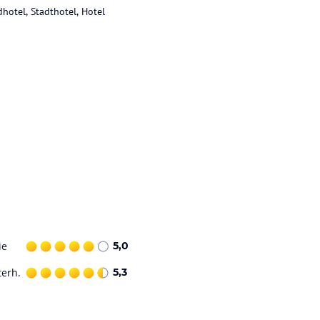
dhotel, Stadthotel, Hotel
ie
5,0
terh.
5,3