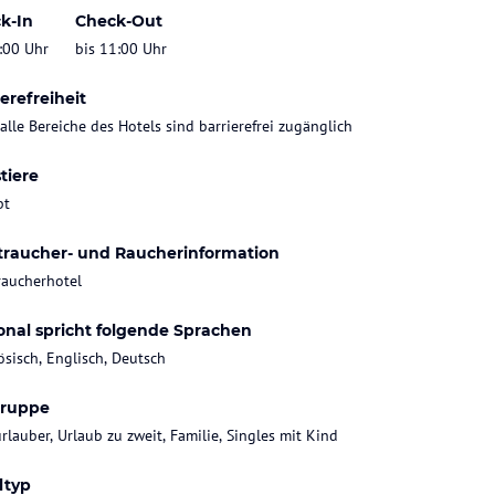
k-In
Check-Out
:00 Uhr
bis 11:00 Uhr
erefreiheit
 alle Bereiche des Hotels sind barrierefrei zugänglich
tiere
bt
traucher- und Raucherinformation
raucherhotel
onal spricht folgende Sprachen
ösisch, Englisch, Deutsch
gruppe
rlauber, Urlaub zu zweit, Familie, Singles mit Kind
ltyp