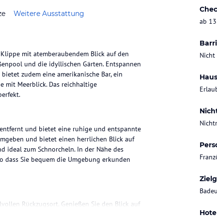
Chec
ze
Weitere Ausstattung
ab 13
Barri
er Klippe mit atemberaubendem Blick auf den
Nicht
enpool und die idyllischen Gärten. Entspannen
 bietet zudem eine amerikanische Bar, ein
Haus
 mit Meerblick. Das reichhaltige
Erlau
erfekt.
Nich
Nicht
entfernt und bietet eine ruhige und entspannte
mgeben und bietet einen herrlichen Blick auf
Pers
nd ideal zum Schnorcheln. In der Nähe des
Franz
r, so dass Sie bequem die Umgebung erkunden
Ziel
Badeu
vollen Rückzugsort. Genießen Sie den Blick auf
Hote
el verfügt über einen Panorama-Außenpool,