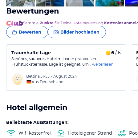
Bewertungen
Sammle
Punkte
für Deine Hotelbewertung.
Kostenlos anmel
Bewerten
Bilder hochladen
Traumhafte Lage
6
/ 6
Schönes, sauberes Hotel mit einer grandiosen
Frühstücksterrasse. Lage ist geeignet, um…
weiterlesen
Bettina
51-55
•
August 2024
Aus Deutschland
Hotel allgemein
Beliebteste Ausstattungen:
Wifi kostenfrei
Hoteleigener Strand
Poo