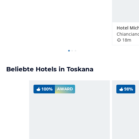
Hotel Mic
Chianciano
18m
Beliebte Hotels in Toskana
100%
98%
AWARD