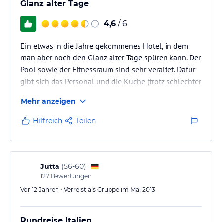
Glanz alter Tage
4,6
/ 6
Ein etwas in die Jahre gekommenes Hotel, in dem
man aber noch den Glanz alter Tage spüren kann. Der
Pool sowie der Fitnessraum sind sehr veraltet. Dafür
gibt sich das Personal und die Küche (trotz schlechter
Sprachkenntnisse) besonders große Mühe - in keinem
Mehr anzeigen
Hotel meiner Italienrundreise hat man sich so nett
und freundlich um uns gekümmert wie hier.
Hilfreich
Teilen
Mit dem Auto sind viele Städte der Toskana gut zu
erreichen. Um das Hotel herum findet man einige
Restaurants. Der Weg in die Altstadt dauert etwa 30
Minuten, lohnt…
Jutta
(
56-60
)
127
Bewertungen
Vor 12 Jahren • Verreist als Gruppe im Mai 2013
Rundreise Italien