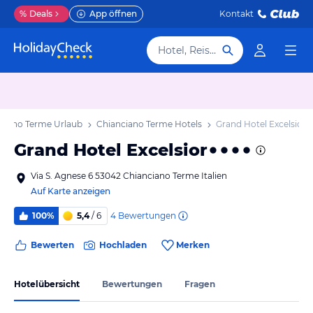
%
Deals
App öffnen
Kontakt
Hotel, Reiseziel
ciano Terme Urlaub
Chianciano Terme Hotels
Grand Hotel Excelsior
Grand Hotel Excelsior
Via S. Agnese 6 53042 Chianciano Terme Italien
Auf Karte anzeigen
4
Bewertungen
100%
5,4
/ 6
Bewerten
Hochladen
Merken
Hotelübersicht
Bewertungen
Fragen