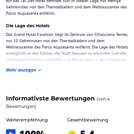
auf das Tal. Das Hotel befindet sich in idealer Lage, nur wenige
Gehminuten von den Thermalbädern und dem Wellnesscenter des
Parco Acquasanta entfernt.
Die Lage des Hotels
Das Grand Hotel Excelsior liegt im Zentrum von Chianciano Terme,
nur 10 Gehminuten von den Thermalbädern und dem
Wellnesscenter des Parco Acquasanta entfernt. Die Lage des Hotels
ermöglicht es den Gästen, die Stadt bequem zu erkunden und die
Sehenswürdigkeiten, Geschäfte und Restaurants in der Umgebung
zu entdecken. Die Talstation der Seilbahn Plose befindet sich
Mehr anzeigen
ebenfalls in der Nähe und bietet eine bequeme Möglichkeit, die
umliegende Natur zu erkunden.
Zimmer / Unterbringung im Hotel
Informativste Bewertungen
(von
4
Das Grand Hotel Excelsior bietet seinen Gästen komfortable
Zimmer mit einer Auswahl an Teppichboden oder Parkett. Die
Bewertungen)
Zimmer sind klimatisiert und verfügen über einen LCD-Sat-TV.
Einige Zimmer bieten zudem einen Balkon mit Panoramablick
Weiterempfehlung
Gesamtbewertung
über das Tal. Die Zimmer sind geschmackvoll eingerichtet und
100
%
5,4
bieten den Gästen einen angenehmen Rückzugsort nach einem