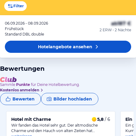
Filter
ab
187 €
06.09.2026 - 08.09.2026
Frühstück
2 ERW • 2 Nächte
Standard DBL double
Hotelangebote
ansehen
Bewertungen
Sammle
Punkte
für Deine Hotelbewertung.
Kostenlos anmelden
Bewerten
Bilder hochladen
Hotel mit Charme
5,8
/ 6
Wir fanden das Hotel sehr gut. Der altmodische
Ein gu
Charme und den Hauch von alten Zeiten hat…
Kurmö