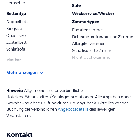
Fernseher
Safe
Bettentyp
Weckservice/Wecker
Doppelbett
Zimmertypen
Kingsize
Familienzimmer
Queensize
Behindertenfreundliche Zimmer
Zustellbett
Allergikerzimmer
Schlafsofa
Schallisolierte Zimmer
Nichtraucherzimmer
Minibar
Mehr anzeigen
Hinweis:
Allgemeine und unverbindliche
Hoteliers-/Veranstalter-/Kataloginformationen. Alle Angaben ohne
Gewähr und ohne Prüfung durch HolidayCheck. Bitte lies vor der
Buchung die verbindlichen
Angebotsdetails
des jeweiligen
Veranstalters.
Kontakt