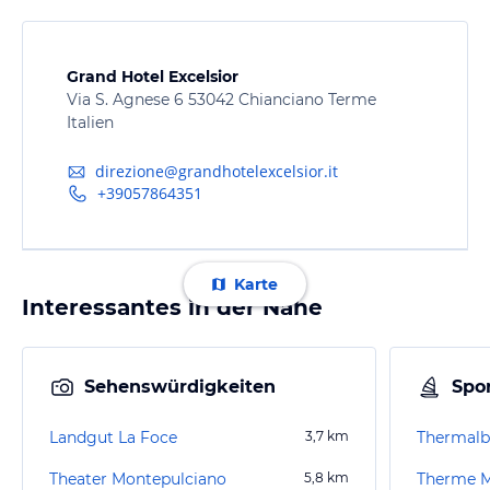
Grand Hotel Excelsior
Via S. Agnese 6 53042 Chianciano Terme
Italien
direzione@grandhotelexcelsior.it
+39057864351
Karte
Interessantes in der Nähe
Sehenswürdigkeiten
Spor
Landgut La Foce
3,7
km
Thermalb
Theater Montepulciano
5,8
km
Therme M