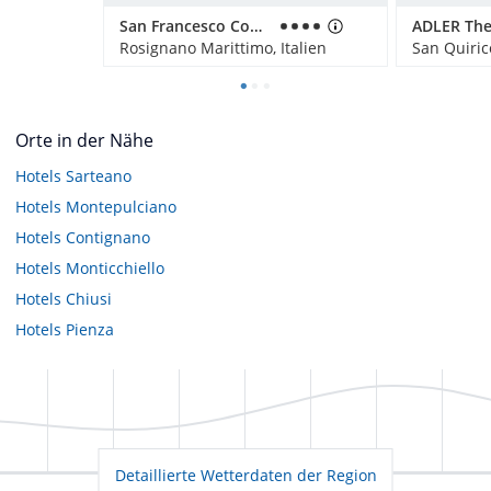
San Francesco Country Resort
ADLER Th
Rosignano Marittimo, Italien
San Quirico
Orte in der Nähe
Hotels
Sarteano
Hotels
Montepulciano
Hotels
Contignano
Hotels
Monticchiello
Hotels
Chiusi
Hotels
Pienza
Detaillierte Wetterdaten der Region