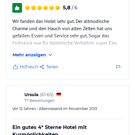
verbindlichen
Angebotsdetails
des jeweiligen Veranstalters.
5,8
/ 6
Wir fanden das Hotel sehr gut. Der altmodische
Charme und den Hauch von alten Zeiten hat uns
gefallen. Essen und Service sehr gut. Sogar das
Frühstück war für italienische Verhältnis super. Eier,
Wurst, Käse etc. Das Hotel ist voll von Antiquitäten
Mehr anzeigen
und liegt sehr zentral. Man kann gut bummeln und
shoppen gehen, aber in die Altstadt laufen ist ein
Hilfreich
Teilen
bißchen weit, min. 2 km. Aber es fährt auch ein Bus.
Wir würden wiederkommen.
Ursula
(
61-65
)
77
Bewertungen
Vor 12 Jahren • Alleinreisend im November 2013
Ein gutes 4* Sterne Hotel mit
Kurmöglichkeiten