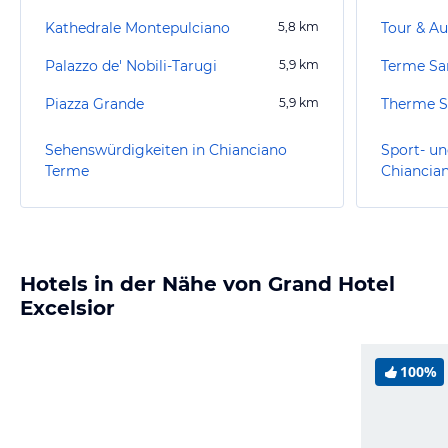
Kathedrale Montepulciano
5,8
km
Tour & Au
Palazzo de' Nobili-Tarugi
5,9
km
Terme San
Piazza Grande
5,9
km
Therme S
Sehenswürdigkeiten in Chianciano
Sport- un
Terme
Chiancia
Hotels in der Nähe von Grand Hotel
Excelsior
100%