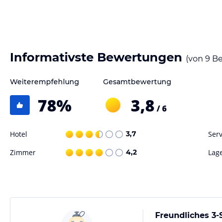
Informativste Bewertungen
(von
9
Be
Weiterempfehlung
Gesamtbewertung
78
%
3,8
/ 6
Hotel
3,7
Serv
Zimmer
4,2
Lag
Freundliches 3-