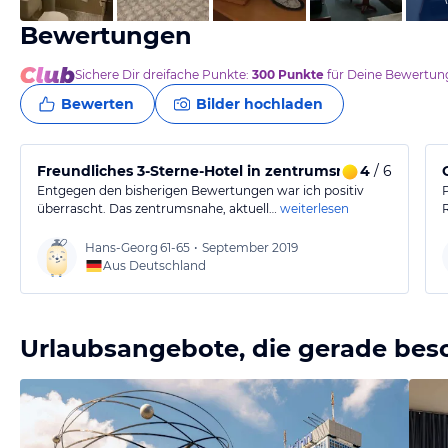
Bewertungen
Sichere Dir
dreifache
Punkte:
300
Punkte
für Deine Bewertung
Bewerten
Bilder hochladen
Freundliches 3-Sterne-Hotel in zentrumsnaher Lage
4
/ 6
Entgegen den bisherigen Bewertungen war ich positiv
überrascht. Das zentrumsnahe, aktuell…
weiterlesen
Hans-Georg
61-65
•
September 2019
Aus Deutschland
Urlaubsangebote, die gerade bes