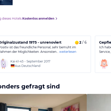
 dieses Hotels.
Kostenlos anmelden
Originalzustand 1975 - unrenoviert
2
/ 6
Gepfle
Positiv ist das freundliche Personal, sehr bemüht im
Ich hab
Rahmen der Möglichkeiten. Ansonsten…
weiterlesen
Service,
Kai
41-45
•
September 2017
Aus Deutschland
onders gefragt sind