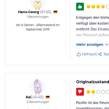
Hans-Georg
(
61-65
)
1
Bewertungen
Entgegen den bisher
verfügt über kosten
Vor 6 Jahren • Alleinreisend im
entfernt. Das Einze
September 2019
das Personal außero
Mehr anzeigen
Hilfreich
Tei
Originalzustand
Kai
(
41-45
)
2
Bewertungen
Positiv ist das fre
Investitionsstau, d