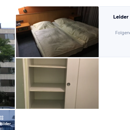
Leider
Folgen
von Kai, September 2017
von Kai, September 2017
 Bilder
(
8
)