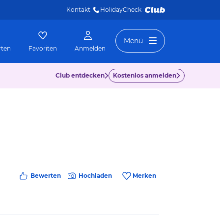
Kontakt
HolidayCheck 
Menü
rten
Favoriten
Anmelden
Club entdecken
Kostenlos anmelden
Bewerten
Hochladen
Merken