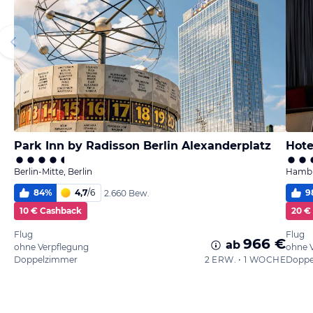
Park Inn by Radisson Berlin Alexanderplatz
Hote
Berlin-Mitte, Berlin
Hambu
84
%
4,7
/
6
9
2.660 Bew.
10 € Cashback
20 €
Flug
Flug
966 €
ab
ohne Verpflegung
ohne 
Doppelzimmer
2 ERW. • 1 WOCHE
Doppe