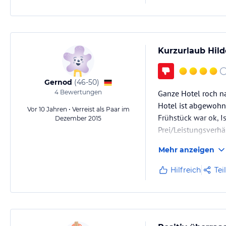
Kurzurlaub Hil
Gernod
(
46-50
)
4
Bewertungen
Ganze Hotel roch na
Hotel ist abgewohn
Vor 10 Jahren • Verreist als Paar im
Frühstück war ok, I
Dezember 2015
Prei/Leistungsverhä
Badezimmer und Zi
Mehr anzeigen
Fenster dicht genug
Hotel liegt zentral
Hilfreich
Tei