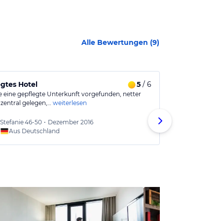
Alle Bewertungen (
9
)
gtes Hotel
5
/ 6
Kurzurlaub 
e eine gepflegte Unterkunft vorgefunden, netter
Ganze Hotel ro
 zentral gelegen,…
weiterlesen
Hotel ist abge
Frühstück war
Stefanie
46-50
•
Dezember 2016
Gerno
Aus Deutschland
Aus