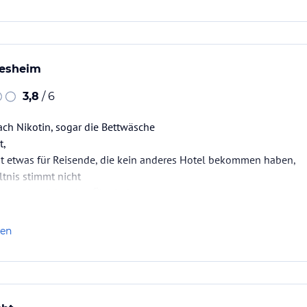
desheim
3,8
/ 6
ch Nikotin, sogar die Bettwäsche
t,
st etwas für Reisende, die kein anderes Hotel bekommen haben,
ltnis stimmt nicht
mmer benötigt eine Überholung
, damit kein Lärm rein kommt,
len