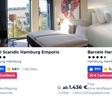
l Scandic Hamburg Emporio
Barceló H
rg, Hamburg
Hamburg, Ham
8
%
5,6
/
6
95
%
5,
1.082 Bew.
 Cashback
20 € Cashbac
Flug
1.436 €
ab
Verpflegung
ohne Verpflegu
lzimmer
2 ERW. • 1 WOCHE
Doppelzimmer