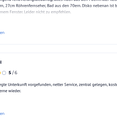
, 27cm Röhrenfernseher, Bad aus den 70ern. Disko nebenan ist bi
nem Fenster. Leider nicht zu empfehlen.
len
l
5
/ 6
egte Unterkunft vorgefunden, netter Service, zentral gelegen, kost
erne wieder.
len