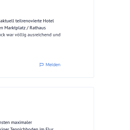
ktuell teilrenovierte Hotel
en Marktplatz / Rathaus
ück war völlig ausreichend und
Melden
onsten maximaler
ckiger Teppichboden im Flur