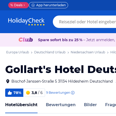
%
Deals
App herunterladen
Spare sofort bis zu 25 %
– Jetzt anmelden,
Europa Urlaub
Deutschland Urlaub
Niedersachsen Urlaub
Hil
Gollart's Hotel Deu
Bischof-Janssen-Straße 5 31134 Hildesheim Deutschland
78%
3,8
/ 6
9
Bewertungen
Hotelübersicht
Bewertungen
Bilder
Frag