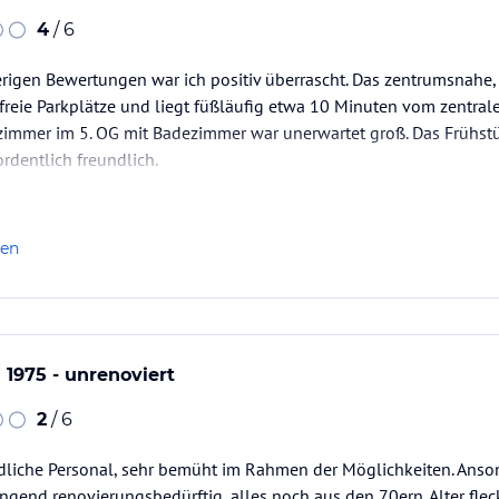
4
/ 6
igen Bewertungen war ich positiv überrascht. Das zentrumsnahe, a
freie Parkplätze und liegt füßläufig etwa 10 Minuten vom zentral
lzimmer im 5. OG mit Badezimmer war unerwartet groß. Das Frühst
rdentlich freundlich.
len
 1975 - unrenoviert
2
/ 6
undliche Personal, sehr bemüht im Rahmen der Möglichkeiten. Ans
ringend renovierungsbedürftig, alles noch aus den 70ern. Alter fle