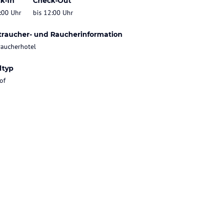
k-In
Check-Out
:00 Uhr
bis 12:00 Uhr
traucher- und Raucherinformation
raucherhotel
ltyp
of