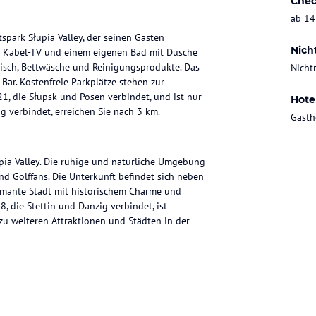
Chec
ab 14
spark Słupia Valley, der seinen Gästen
Nich
it Kabel-TV und einem eigenen Bad mit Dusche
tisch, Bettwäsche und Reinigungsprodukte. Das
Nicht
Bar. Kostenfreie Parkplätze stehen zur
21, die Słupsk und Posen verbindet, und ist nur
Hote
ig verbindet, erreichen Sie nach 3 km.
Gasth
pia Valley. Die ruhige und natürliche Umgebung
nd Golffans. Die Unterkunft befindet sich neben
armante Stadt mit historischem Charme und
8, die Stettin und Danzig verbindet, ist
zu weiteren Attraktionen und Städten in der
 eingerichtet und bieten alles, was Sie für
abel-TV, einen Schreibtisch und ein eigenes
t und Reinigungsprodukte stehen zur Verfügung.