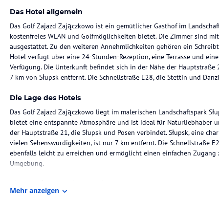
Das Hotel allgemein
Das Golf Zajazd Zajączkowo ist ein gemütlicher Gasthof im Landschaft
kostenfreies WLAN und Golfmöglichkeiten bietet. Die Zimmer sind m
ausgestattet. Zu den weiteren Annehmlichkeiten gehören ein Schreib
Hotel verfügt über eine 24-Stunden-Rezeption, eine Terrasse und eine 
Verfügung. Die Unterkunft befindet sich in der Nähe der Hauptstraße 
7 km von Słupsk entfernt. Die Schnellstraße E28, die Stettin und Danz
Die Lage des Hotels
Das Golf Zajazd Zajączkowo liegt im malerischen Landschaftspark Słu
bietet eine entspannte Atmosphäre und ist ideal für Naturliebhaber u
der Hauptstraße 21, die Słupsk und Posen verbindet. Słupsk, eine ch
vielen Sehenswürdigkeiten, ist nur 7 km entfernt. Die Schnellstraße E2
ebenfalls leicht zu erreichen und ermöglicht einen einfachen Zugang 
Umgebung.
Zimmer / Unterbringung im Hotel
Mehr anzeigen
Die Zimmer im Golf Zajazd Zajączkowo sind komfortabel und gemütlich
einen angenehmen Aufenthalt benötigen. Jedes Zimmer verfügt über K
Bad mit Dusche. Die Betten sind mit frischer Bettwäsche ausgestatte