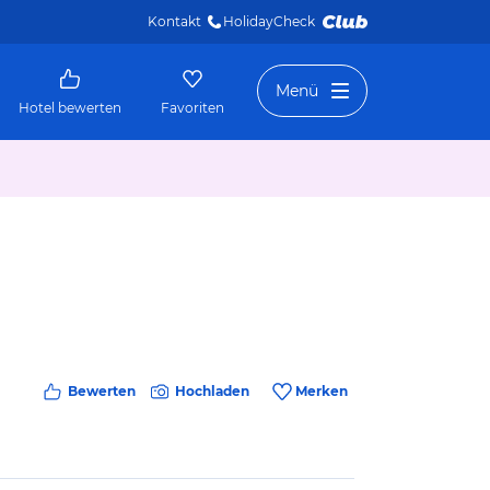
Kontakt
HolidayCheck 
Menü
Hotel bewerten
Favoriten
Bewerten
Hochladen
Merken