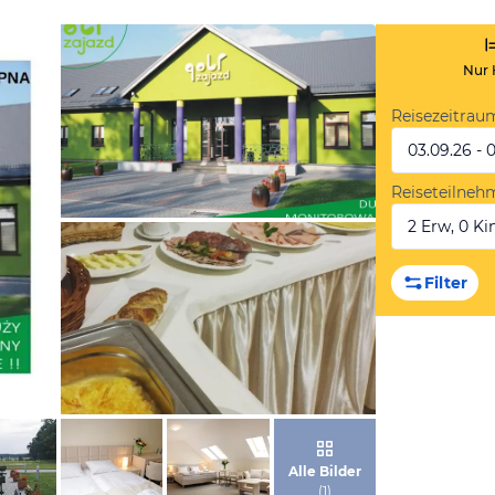
Nur 
Reisezeitrau
03.09.26 - 
Reiseteilneh
2 Erw, 0 Kin
von Booking.com
Filter
von Booking.com
Alle Bilder
(
1
)