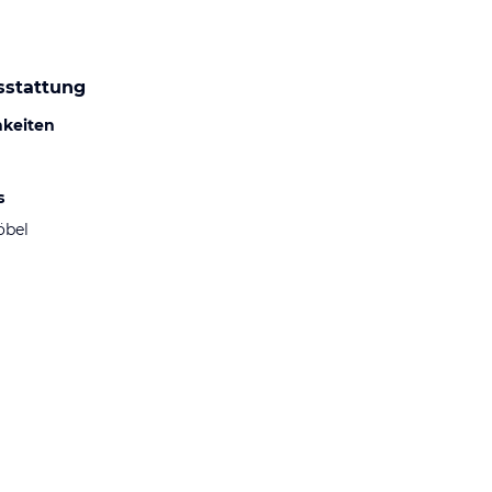
sstattung
hkeiten
s
öbel