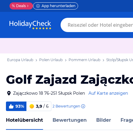
%
Deals
App herunterladen
Europa Urlaub
Polen Urlaub
Pommern Urlaub
Stolp/Słupsk U
Golf Zajazd Zającz
Zajączkowo 18 76-251 Słupsk Polen
Auf Karte anzeigen
93%
3,9
/ 6
2
Bewertungen
Hotelübersicht
Bewertungen
Bilder
Frag