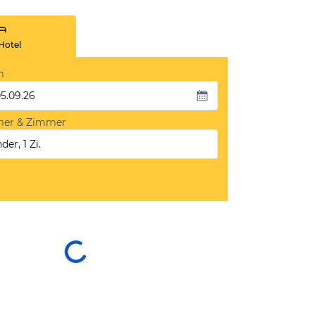
Hotel
m
05.09.26
mer & Zimmer
der, 1 Zi.