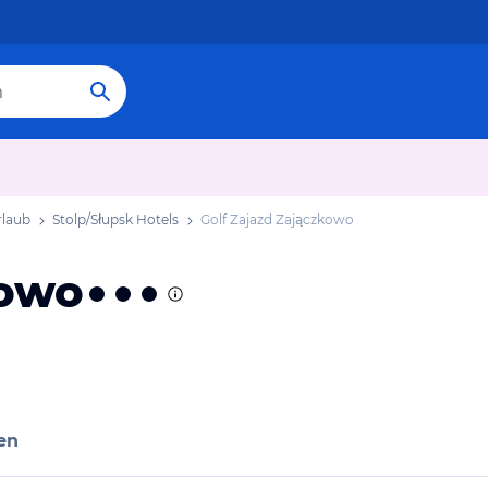
rlaub
Stolp/Słupsk Hotels
Golf Zajazd Zajączkowo
kowo
en