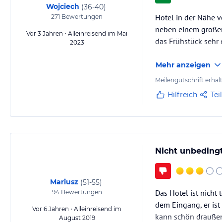
Wojciech
(
36-40
)
Hotel in der Nähe v
271
Bewertungen
neben einem großen 
Vor 3 Jahren • Alleinreisend im Mai
das Frühstück sehr 
2023
Mehr anzeigen
Meilengutschrift erhal
Hilfreich
Tei
Nicht unbeding
Mariusz
(
51-55
)
Das Hotel ist nicht 
94
Bewertungen
dem Eingang, er ist
Vor 6 Jahren • Alleinreisend im
kann schön draußen
August 2019