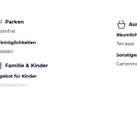
Parken
Au
tenfrei
Räumlic
rkmöglichkeiten
Terrasse
kplatz
Sonstige
Gartenm
Familie & Kinder
gebot für Kinder
derspielplatz