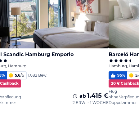
l Scandic Hamburg Emporio
Barceló H
rg, Hamburg
Hamburg, Ham
8
%
5,6
/
6
95
%
5,
1.082 Bew.
 Cashback
20 € Cashbac
Flug
1.415 €
ab
Verpflegung
ohne Verpflegu
lzimmer
2 ERW. • 1 WOCHE
Doppelzimmer