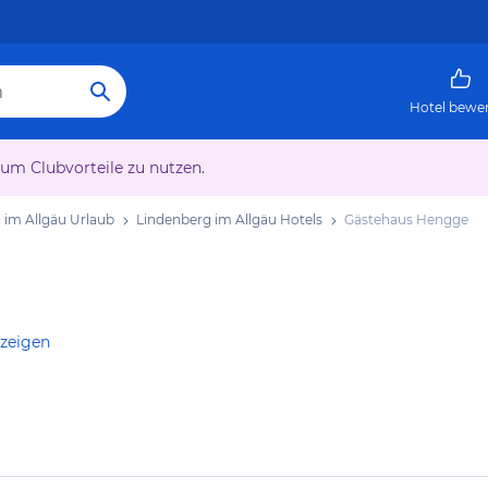
Hotel bewe
 um Clubvorteile zu nutzen.
 im Allgäu Urlaub
Lindenberg im Allgäu Hotels
Gästehaus Hengge
nzeigen