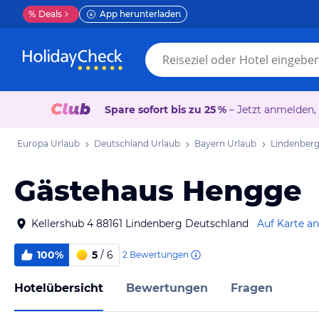
%
Deals
App herunterladen
Spare sofort bis zu 25 %
– Jetzt anmelden,
Europa Urlaub
Deutschland Urlaub
Bayern Urlaub
Lindenberg
Gästehaus Hengge
Kellershub 4 88161 Lindenberg Deutschland
Auf Karte a
100%
5
/ 6
2
Bewertungen
Hotelübersicht
Bewertungen
Fragen