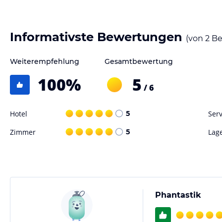
Informativste Bewertungen
(von
2
Be
Weiterempfehlung
Gesamtbewertung
100
%
5
/ 6
Hotel
5
Serv
Zimmer
5
Lag
Phantastik