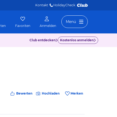
Kontakt
HolidayCheck 
Menü
rten
Favoriten
Anmelden
Club entdecken
Kostenlos anmelden
Bewerten
Hochladen
Merken