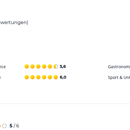
wertungen)
ice
5,6
Gastronom
e
6,0
Sport & Un
5
/ 6