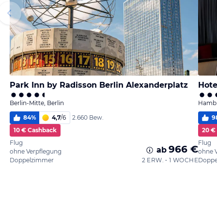
Park Inn by Radisson Berlin Alexanderplatz
Hote
Berlin-Mitte, Berlin
Hambu
84
%
4,7
/
6
9
2.660 Bew.
10 € Cashback
20 €
Flug
Flug
966 €
ab
ohne Verpflegung
ohne 
Doppelzimmer
2 ERW. • 1 WOCHE
Doppe