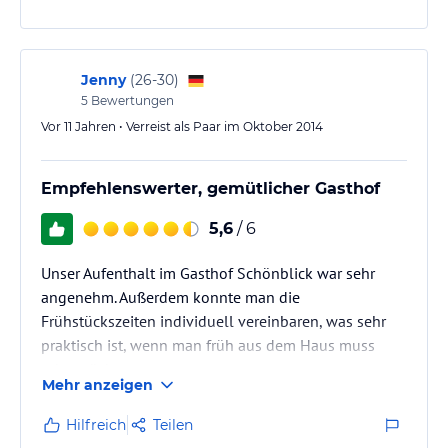
Jenny
(
26-30
)
5
Bewertungen
Vor 11 Jahren • Verreist als Paar im Oktober 2014
Empfehlenswerter, gemütlicher Gasthof
5,6
/ 6
Unser Aufenthalt im Gasthof Schönblick war sehr
angenehm. Außerdem konnte man die
Frühstückszeiten individuell vereinbaren, was sehr
praktisch ist, wenn man früh aus dem Haus muss
oder möchte.
Mehr anzeigen
Sehr praktisch ist ein mit Code gesichertes
Schlüsselaufbewahrungssystem vor dem Haus,
Hilfreich
Teilen
sodass man seinen Schlüssel dort hinterlegen kann