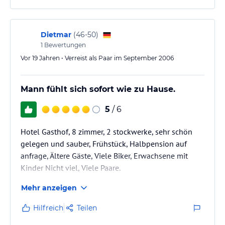
und jederzeit auch wieder entnehmen kann und
somit nicht Gefahr läuft, ihn unterwegs zu verlieren.
Das Personal ist sehr freundlich und zuvorkommend.
Dietmar
(
46-50
)
1
Bewertungen
Vor 19 Jahren • Verreist als Paar im September 2006
Mann fühlt sich sofort wie zu Hause.
5
/ 6
Hotel Gasthof, 8 zimmer, 2 stockwerke, sehr schön
gelegen und sauber, Frühstück, Halbpension auf
anfrage, Ältere Gäste, Viele Biker, Erwachsene mit
Kinder Nicht viel, Viele Paare.
Mehr anzeigen
Hilfreich
Teilen
Sehr guter Handy Empfang Preis/Leistungsverhältnis