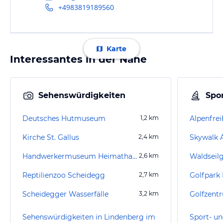
+4983819189560
Karte
Interessantes in der Nähe
Sehenswürdigkeiten
Spor
Deutsches Hutmuseum
1,2
km
Alpenfre
Kirche St. Gallus
2,4
km
Skywalk 
Handwerkermuseum Heimathaus Scheidegg
2,6
km
Waldseil
Reptilienzoo Scheidegg
2,7
km
Golfpark
Scheidegger Wasserfälle
3,2
km
Golfzent
Sehenswürdigkeiten in Lindenberg im
Sport- un