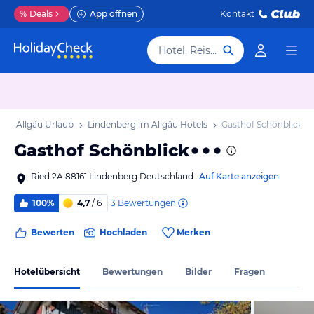
%
Deals
App öffnen
Kontakt
Hotel, Reiseziel
 im Allgäu Urlaub
Lindenberg im Allgäu Hotels
Gasthof Schönblick
Gasthof Schönblick
Ried 2A 88161 Lindenberg Deutschland
Auf Karte anzeigen
3
Bewertungen
100%
4,7
/ 6
Bewerten
Hochladen
Merken
Hotelübersicht
Bewertungen
Bilder
Fragen