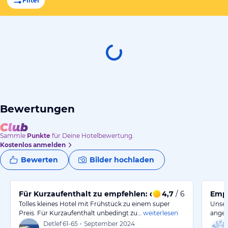
Filter
Bewertungen
Sammle
Punkte
für Deine Hotelbewertung.
Kostenlos anmelden
Bewerten
Bilder hochladen
Für Kurzaufenthalt zu empfehlen: ordentliche Zimmer 
4,7
/ 6
Empf
Tolles kleines Hotel mit Frühstück zu einem super
Unser
Preis. Für Kurzaufenthalt unbedingt zu…
weiterlesen
ange
Detlef
61-65
•
September 2024