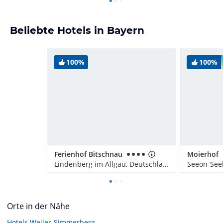
Beliebte Hotels in Bayern
100%
100%
Ferienhof Bitschnau
Moierhof
Lindenberg im Allgäu, Deutschland
Seeon-See
Orte in der Nähe
Hotels
Weiler-Simmerberg